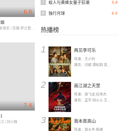
7
蚁人与黄蜂女量子狂潮
5.8
6.8
8
独行月球
6.6
香烟
詹姆斯·甘多菲尼 / 苏珊·萨兰登 / 凯特·温斯莱特
热播榜
1
再见李可乐
导演：王小列
演员：闫妮 谭松韵 吴京 蒋龙 赵小棠 冯雷 李虎城 平安 小七 小可乐
2
画江湖之天罡
导演：周飞龙;任伟杰
演员：孟宇 阎么么 王凯 郭政建 阎萌萌 杨默 高枫 齐斯伽 刘芊含 马程
7.4
1
3
我本是高山
长江 / 刘小微
导演：郑大圣;杨瑾