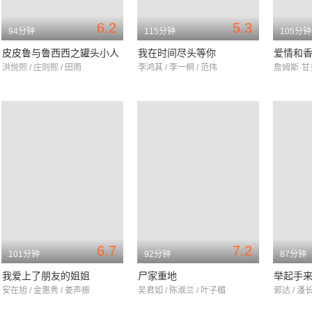
6.2
5.3
94分钟
115分钟
105分钟
皮皮鲁与鲁西西之罐头小人
我在时间尽头等你
爱情和
洪悦熙 / 庄则熙 / 田雨
李鸿其 / 李一桐 / 范伟
6.7
7.2
101分钟
92分钟
87分钟
我爱上了朋友的姐姐
尸家重地
举起手来
安在旭 / 金惠秀 / 姜声振
吴君如 / 陈淑兰 / 叶子楣
郭达 / 潘