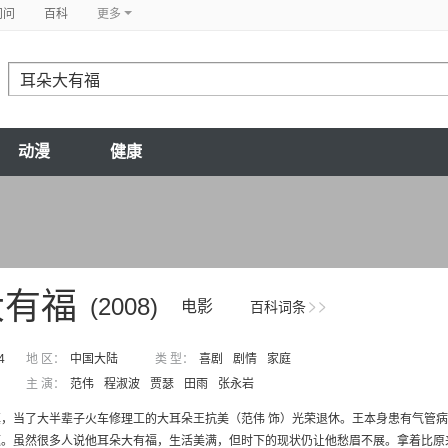
问问
百科
更多
动漫
健康
大有福
(2008)
电影
百科词条
4
地 区：
中国大陆
类 型：
喜剧
剧情
家庭
主 演：
范伟
程淑波
贾瑟
田雨
张永岩
镇，当了大半辈子火车修理工的大耳朵王抗美（范伟 饰）光荣退休。王本身患有气管
。虽然很多人说他耳朵大有福，生活美满，但时下的现状仍让他愁眉不展。拿着比原来