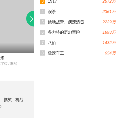
3
1917
2572万
4
误杀
2361万
5
绝地战警：疾速追击
2229万
6
多力特的奇幻冒险
1693万
7
八佰
1432万
75分钟
66分钟
8
极速车王
654万
山炮
兄弟难当
死神归来
邢宇婷 / 李然
杜歌 / 伊洪涛 / 孟岗
乔一峰 / 田昊 / 范赫
番
搞笑
机战
0