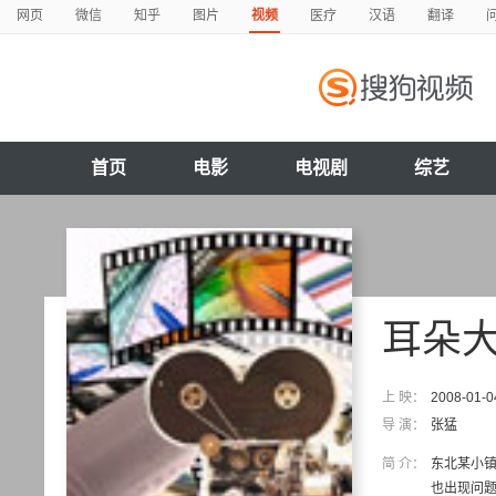
网页
微信
知乎
图片
视频
医疗
汉语
翻译
首页
电影
电视剧
综艺
耳朵
上 映：
2008-01-0
导 演：
张猛
简 介：
东北某小
也出现问题