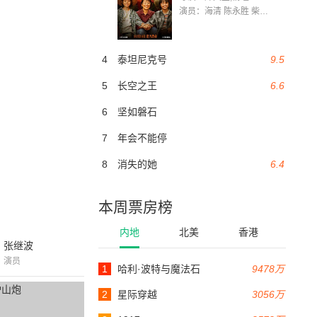
演员：海清 陈永胜 柴烨 王玥婷 万国鹏 美朵达瓦 赵瑞婷 罗解艳 郭莉娜 潘家艳
4
泰坦尼克号
9.5
5
长空之王
6.6
6
坚如磐石
7
年会不能停
8
消失的她
6.4
本周票房榜
内地
北美
香港
张继波
演员
1
哈利·波特与魔法石
9478万
2
星际穿越
3056万