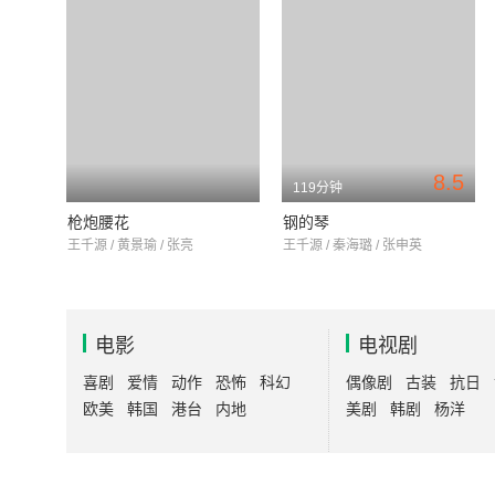
8.5
119分钟
枪炮腰花
钢的琴
王千源 / 黄景瑜 / 张亮
王千源 / 秦海璐 / 张申英
电影
电视剧
喜剧
爱情
动作
恐怖
科幻
偶像剧
古装
抗日
欧美
韩国
港台
内地
美剧
韩剧
杨洋