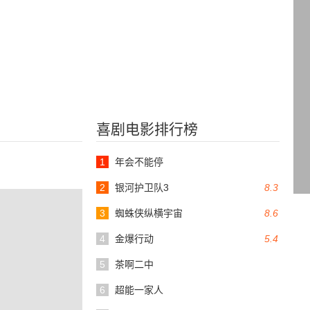
喜剧电影排行榜
1
年会不能停
2
银河护卫队3
8.3
3
蜘蛛侠纵横宇宙
8.6
4
金爆行动
5.4
5
茶啊二中
6
超能一家人