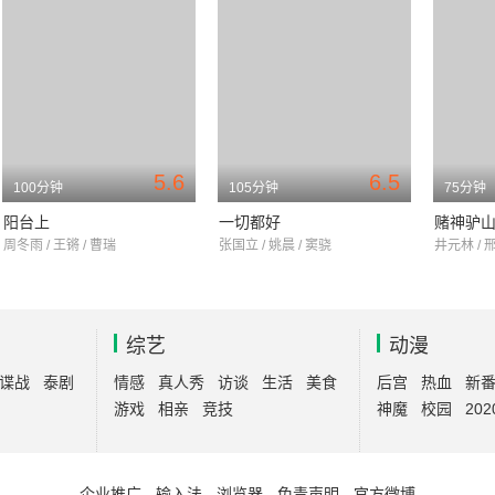
5.6
6.5
100分钟
105分钟
75分钟
阳台上
一切都好
赌神驴
周冬雨 / 王锵 / 曹瑞
张国立 / 姚晨 / 窦骁
井元林 / 
综艺
动漫
谍战
泰剧
情感
真人秀
访谈
生活
美食
后宫
热血
新
游戏
相亲
竞技
神魔
校园
202
企业推广
-
输入法
-
浏览器
-
免责声明
-
官方微博