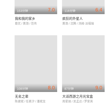
7.0
6.4
153分钟
116分钟
我和我的家乡
疯狂的外星人
葛优 / 黄渤 / 范伟
黄渤 / 沈腾 / 汤姆·派福瑞
8.0
9.0
108分钟
87分钟
无名之辈
大话西游之月光宝盒
陈建斌 / 任素汐 / 潘斌龙
周星驰 / 吴孟达 / 罗家英