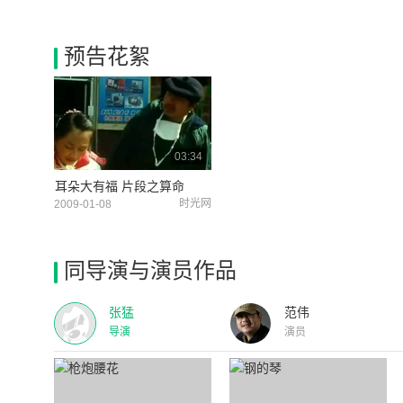
预告花絮
03:34
耳朵大有福 片段之算命
时光网
2009-01-08
同导演与演员作品
张猛
范伟
导演
演员