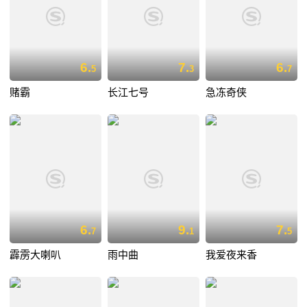
6.
7.
6.
5
3
7
赌霸
长江七号
急冻奇侠
6.
9.
7.
7
1
5
霹雳大喇叭
雨中曲
我爱夜来香