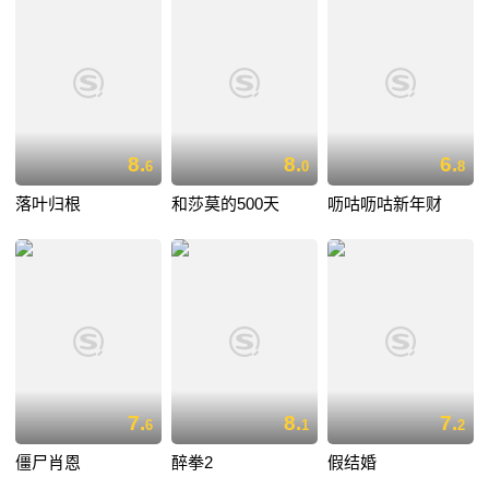
8.
8.
6.
6
0
8
落叶归根
和莎莫的500天
呖咕呖咕新年财
7.
8.
7.
6
1
2
僵尸肖恩
醉拳2
假结婚