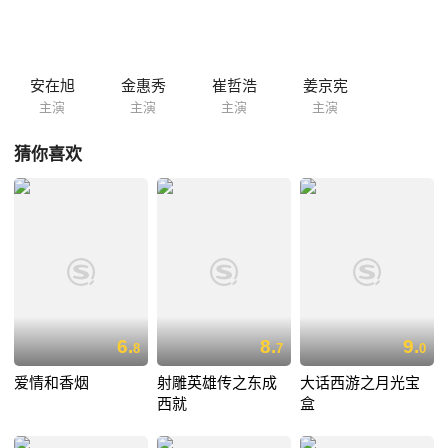
女孩子，和采英做了朋友。他通过搭车中介所每天有机会和采英同乘一辆
车，两日渐渐成了无话不说的好朋友。他假装自己会算命，预言将有一个
人进入采英的视线。但是他为自己精心做的铺垫却成全了另一个人--采英
多年不见的朋友成民，眼看着他们的关系一天天靠近，自己始终插不进
安在旭
金惠秀
崔哲浩
姜京宪
去，他心急如焚，但是为了他的心上人的幸福，他决定忍痛割爱，...
主演
主演
主演
主演
猜你喜欢
6.
8.
9.
8
7
0
爱情和香烟
射雕英雄传之东成
大话西游之月光宝
西就
盒