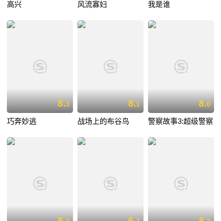
高兴
风流寡妇
我是谁
8.
8.
8.
3
1
0
巧奔妙逃
战场上的布谷鸟
警察故事3:超级警察
8.
6.
8.