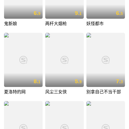
6.
9.
6.
9
1
5
鬼新娘
两杆大烟枪
妖怪都市
8.
5.
7.
1
9
3
夏洛特的网
风尘三女侠
别拿自己不当干部