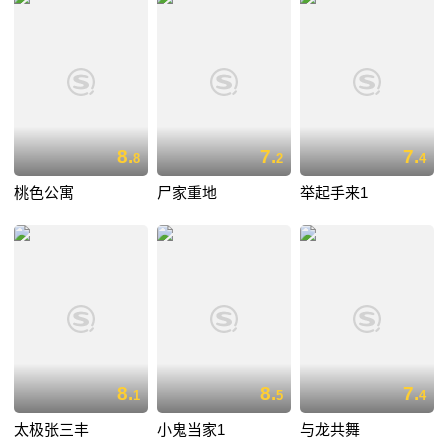
8.
7.
7.
8
2
4
桃色公寓
尸家重地
举起手来1
8.
8.
7.
1
5
4
太极张三丰
小鬼当家1
与龙共舞