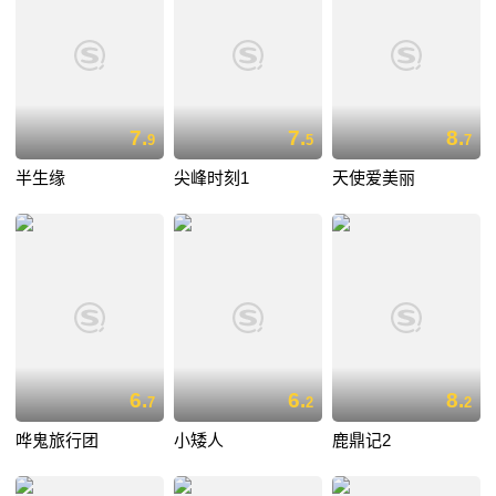
7.
7.
8.
9
5
7
半生缘
尖峰时刻1
天使爱美丽
6.
6.
8.
7
2
2
哗鬼旅行团
小矮人
鹿鼎记2