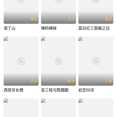
8.
7.
8.
0
4
3
诺丁山
辣妈辣妹
蓝白红三部曲之白
7.
6.
7.
3
5
9
西班牙女佣
吴三桂与陈圆圆
初恋50次