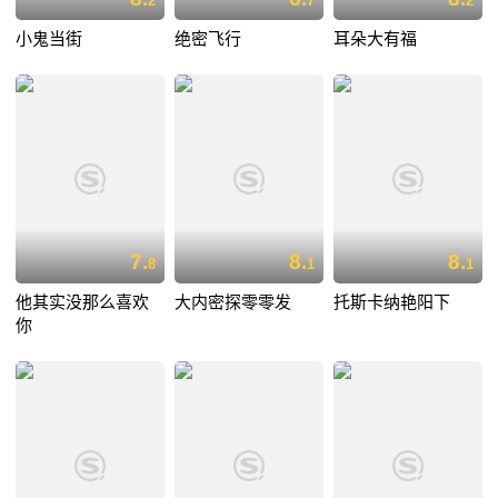
2
7
2
小鬼当街
绝密飞行
耳朵大有福
7.
8.
8.
8
1
1
他其实没那么喜欢
大内密探零零发
托斯卡纳艳阳下
你