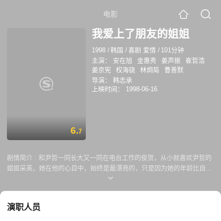
电影
我爱上了朋友的姐姐
1998
/
韩国
/
喜剧 爱情
/
101分钟
主演：
安在旭
金惠秀
姜声振
崔哲浩
姜京宪
权海骁
林炯局
曹善默
导演：
韩志承
上映时间：
1998-06-16
6.
7
剧情简介 :
和尹哲一同长大又一同在电台工作的俊贺，从小就喜欢尹哲的
姐姐采英，她在他的心目中，始终是最漂亮的，只是因为她的年龄比自己
大，所以他一直在默默地爱着她，而没有表白心迹。随着年龄的增长，这
种感情越发地强烈，尤其是在一次女友的聚会后，采英因为大家都先后出
嫁了，剩下孤独的自己而暗自神伤，不觉中喝醉了酒。俊贺背她回家，并
演职人员
为她洗了吐脏的衣服。采英误会了他，一气之下，不许他再登门，这使俊
贺非常痛苦。 为了能与相爱的人见面，他想出了一条妙计，将自己打扮成