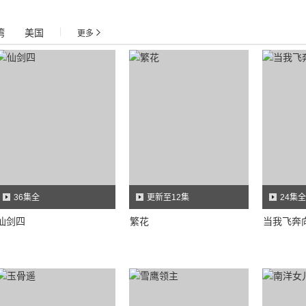
湾
美国
|
更多
36集全
更新至12集
24集全
仙剑四
繁花
当我飞奔