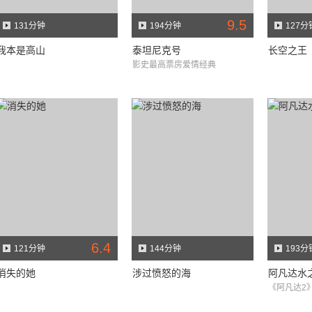
9.5
131分钟
194分钟
127分
我本是高山
泰坦尼克号
长空之王
影史最高票房爱情经典
6.4
121分钟
144分钟
193分
消失的她
涉过愤怒的海
阿凡达水
《阿凡达2