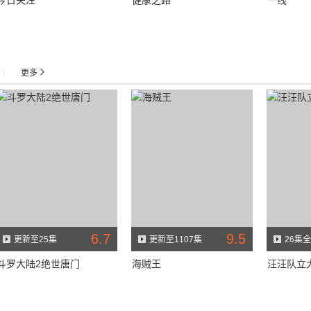
今日关注
健康之路
一线
|
更多
6.7
9.5
更新至25集
更新至1107集
26集全
斗罗大陆2绝世唐门
海贼王
汪汪队立