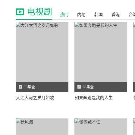
电视剧
热门
内地
韩国
香港
台
33集全
28集全
大江大河之岁月如歌
如果奔跑是我的人生