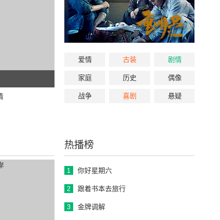
爱情
古装
剧情
家庭
历史
偶像
战争
喜剧
悬疑
情
热播榜
1
你好星期六
2
跟着书本去旅行
3
金牌调解