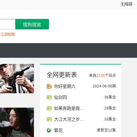
无障碍
：江湖陌路
全网更新表
来自
2135
个站点
你好星期六
2024-06-06期
仙剑四
36集全
如果奔跑是我的人生
28集全
大江大河之岁月如歌
33集全
繁花
更新至12集