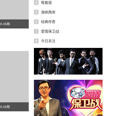
4
等着我
5
海峡两岸
6
经典传奇
06-06期
7
爱情保卫战
8
今日关注
06-06期