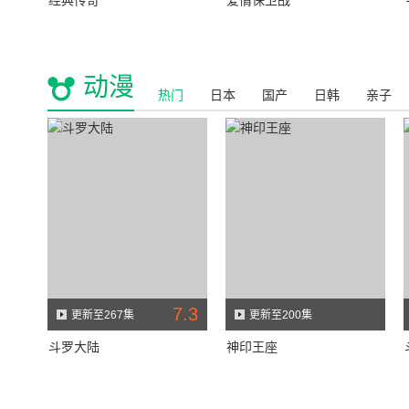
经典传奇
爱情保卫战
动漫
热门
日本
国产
日韩
亲子
7.3
更新至267集
更新至200集
斗罗大陆
神印王座