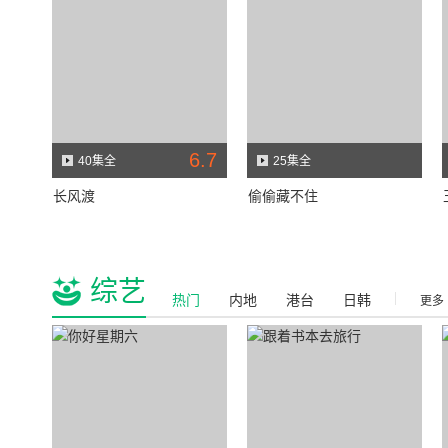
6.7
40集全
25集全
长风渡
偷偷藏不住
综艺
热门
内地
港台
日韩
|
更多