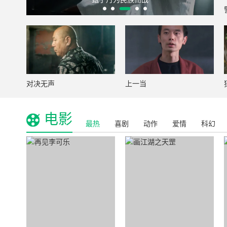
对决无声
上一当
电影
最热
喜剧
动作
爱情
科幻