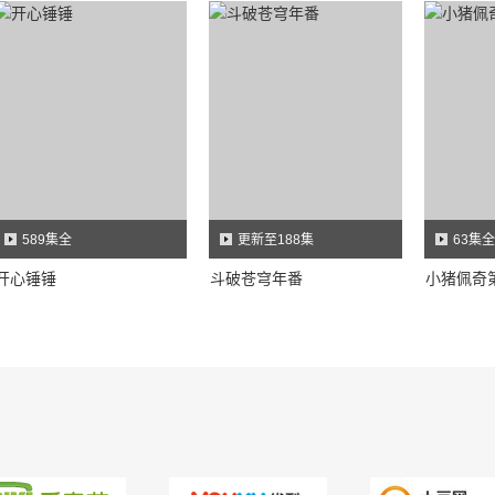
589集全
更新至188集
63集全
开心锤锤
斗破苍穹年番
小猪佩奇