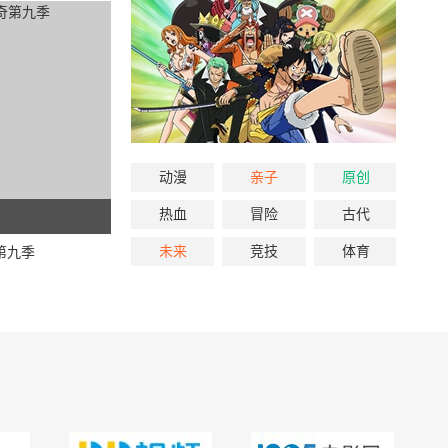
动漫
亲子
原创
热血
冒险
古代
未来
竞技
体育
第九季