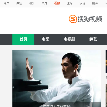
网页
微信
知乎
图片
视频
医疗
汉语
翻译
首页
电影
电视剧
综艺
甄子丹为民族而战