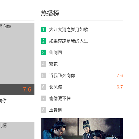
热播榜
1
大江大河之岁月如歌
2
如果奔跑是我的人生
3
仙剑四
4
繁花
5
当我飞奔向你
7.6
6
长风渡
6.7
7.6
7
偷偷藏不住
向你
8
玉骨遥