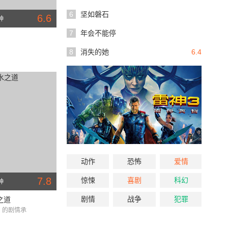
6
坚如磐石
6.6
钟
7
年会不能停
8
消失的她
6.4
动作
恐怖
爱情
7.8
惊悚
喜剧
科幻
钟
剧情
战争
犯罪
之道
》的剧情承