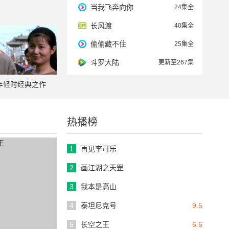
当我飞奔向你
24集全
长风渡
40集全
偷偷藏不住
25集全
斗罗大陆
更新至267集
年轻时经典之作
热播榜
1
再见李可乐
2
画江湖之天罡
3
我本是高山
4
泰坦尼克号
9.5
5
长空之王
6.6