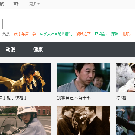
问问
百科
更多
热搜：
庆余年第二季
斗罗大陆Ⅱ绝世唐门
繁城之下
巨齿鲨2：深渊
扎职2
动漫
健康
快手枪手快枪手
别拿自己不当干部
7把枪