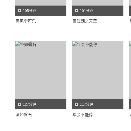
105分钟
101分钟
再见李可乐
画江湖之天罡
127分钟
117分钟
坚如磐石
年会不能停