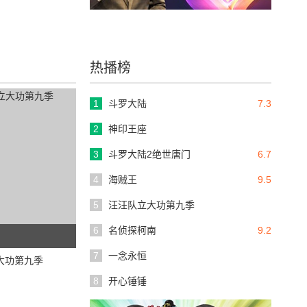
热播榜
1
斗罗大陆
7.3
2
神印王座
3
斗罗大陆2绝世唐门
6.7
4
海贼王
9.5
5
汪汪队立大功第九季
6
名侦探柯南
9.2
7
一念永恒
大功第九季
8
开心锤锤