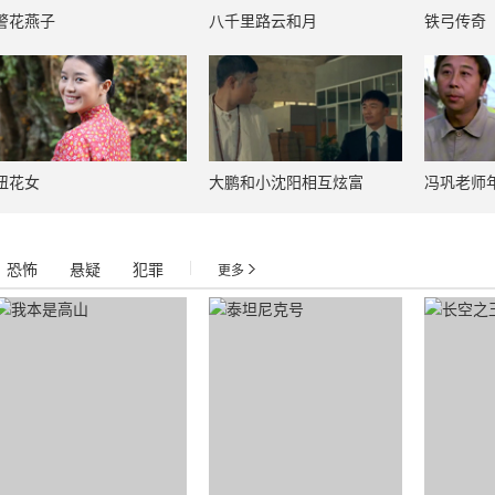
警花燕子
八千里路云和月
铁弓传奇
狃花女
大鹏和小沈阳相互炫富
冯巩老师
恐怖
悬疑
犯罪
|
更多