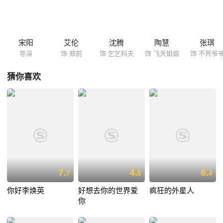
宋阳
艾伦
沈腾
陶慧
张琪
导演
饰 郑前
饰 乞乞科夫
饰 飞天姐姐
饰 不死爷
猜你喜欢
7.
4.
6.
7
6
4
你好李焕英
好想去你的世界爱
疯狂的外星人
你