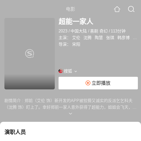
电影
超能一家人
2023
/
中国大陆
/
喜剧 奇幻
/
113分钟
主演：
艾伦
沈腾
陶慧
张琪
韩彦博
白丽
导演：
宋阳
搜狐
立即播放
剧情简介 :
郑前（艾伦 饰）新开发的APP被狡猾又诚实的反派乞乞科夫
（沈腾 饰）盯上了。幸好郑前一家人意外获得了超能力，姐姐会飞天，爸
爸能隐身，爷爷不死术，妹妹力大无穷。郑前本指望家人们出手帮忙，一
家人却常常出糗帮倒忙，虽强但傻的“超能力一家人”将如何对抗乞乞科
夫，一场超能力VS钞能力的大战一触即发…… 本片改编自电影《超能力
演职人员
家庭 Супербобровы》。