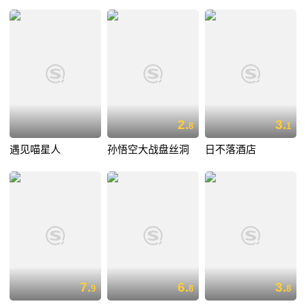
2.
3.
8
1
遇见喵星人
孙悟空大战盘丝洞
日不落酒店
7.
6.
3.
9
8
8