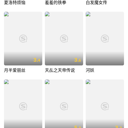
夏洛特烦恼
羞羞的铁拳
白发魔女传
3.
3.
4
6
月半爱丽丝
天乩之天帝传说
河妖
5.
3.