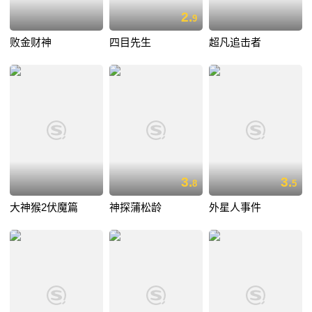
2.
9
败金财神
四目先生
超凡追击者
3.
3.
8
5
大神猴2伏魔篇
神探蒲松龄
外星人事件