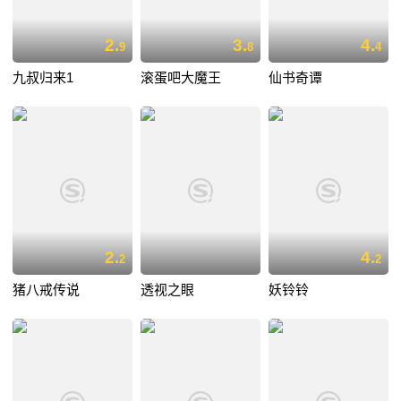
2.
3.
4.
9
8
4
九叔归来1
滚蛋吧大魔王
仙书奇谭
2.
4.
2
2
猪八戒传说
透视之眼
妖铃铃