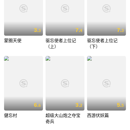
3.
7.
7.
3
4
3
蒙圈天使
驱忘使者上位记
驱忘使者上位记
（上）
（下）
6.
3.
5.
6
2
5
健忘村
超级大山炮之夺宝
西游伏妖篇
奇兵