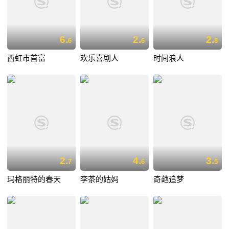
6.
2.
2.
6
6
8
西虹市首富
欢乐喜剧人
时间浪人
2.
4.
3.
7
6
5
玛格丽特的春天
李茶的姑妈
奇葩追梦