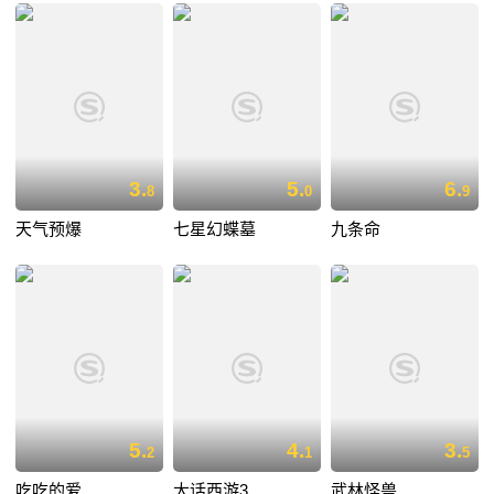
3.
5.
6.
8
0
9
天气预爆
七星幻蝶墓
九条命
5.
4.
3.
2
1
5
吃吃的爱
大话西游3
武林怪兽