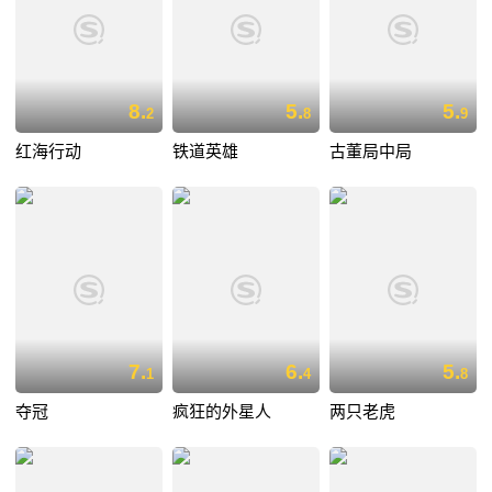
8.
5.
5.
2
8
9
红海行动
铁道英雄
古董局中局
7.
6.
5.
1
4
8
夺冠
疯狂的外星人
两只老虎