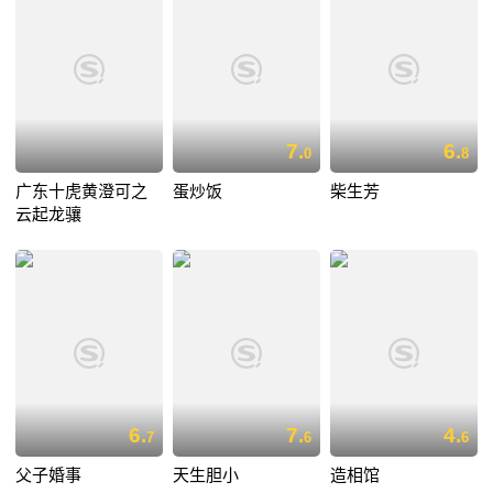
7.
6.
0
8
广东十虎黄澄可之
蛋炒饭
柴生芳
云起龙骧
6.
7.
4.
7
6
6
父子婚事
天生胆小
造相馆