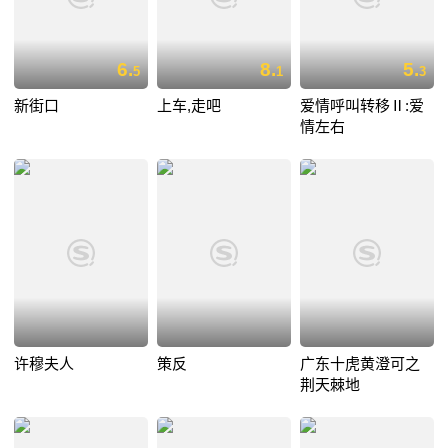
6.
8.
5.
5
1
3
新街口
上车,走吧
爱情呼叫转移Ⅱ:爱
情左右
许穆夫人
策反
广东十虎黄澄可之
荆天棘地