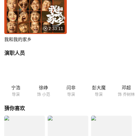
2:33:11
我和我的家乡
演职人员
宁浩
徐峥
闫非
彭大魔
邓超
导演
饰 小范
导演
导演
饰 乔树林
猜你喜欢