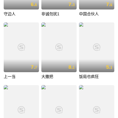
6.
7.
7.
6
3
6
守边人
非诚勿扰1
中国合伙人
7.
8.
5.
7
1
1
上一当
大撒把
饭局也疯狂