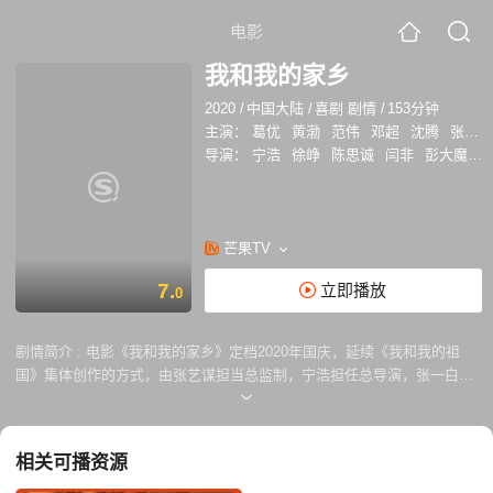
电影
我和我的家乡
2020
/
中国大陆
/
喜剧 剧情
/
153分钟
主演：
葛优
黄渤
范伟
邓超
沈腾
张占义
导演：
宁浩
徐峥
陈思诚
闫非
彭大魔
邓
芒果TV
7.
立即播放
0
剧情简介 :
电影《我和我的家乡》定档2020年国庆，延续《我和我的祖
国》集体创作的方式，由张艺谋担当总监制，宁浩担任总导演，张一白担
任总策划，宁浩、徐峥、陈思诚、闫非&彭大魔、邓超&俞白眉分别执导
五个故事。
相关可播资源