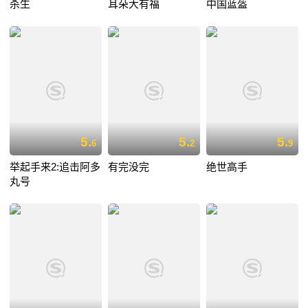
杀生
耳朵大有福
中国蓝盔
5.
5.
5.
6
2
9
举起手来2:追击阿多
有完没完
绝世高手
丸号