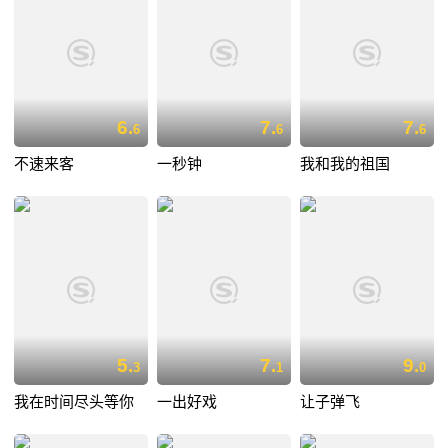
6.
7.
7.
6
6
6
不速来客
一秒钟
我和我的祖国
5.
7.
9.
3
1
0
我在时间尽头等你
一出好戏
让子弹飞