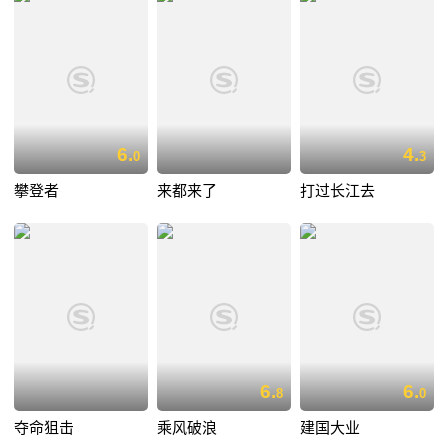
6.
4.
0
3
攀登者
来都来了
打过长江去
6.
6.
8
0
夺命狙击
乘风破浪
建国大业