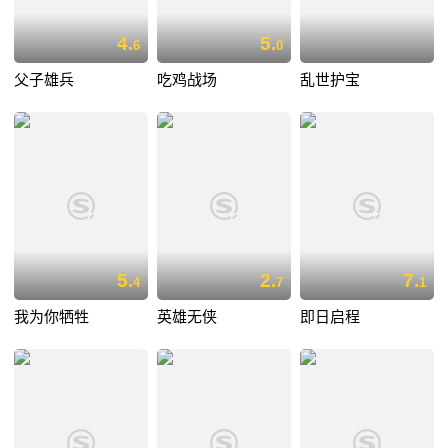
4.
5.
6
0
父子雄兵
吃鸡战场
乱世护宝
5.
2.
7.
4
7
1
我为你牺牲
英雄无侠
即日启程