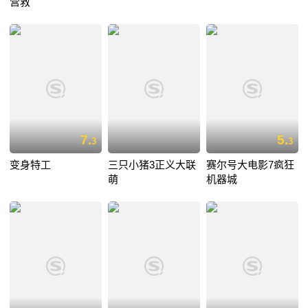
营救
7.
5.
3
3
变身特工
三只小猪3正义大联
赛尔号大电影7疯狂
萌
机器城