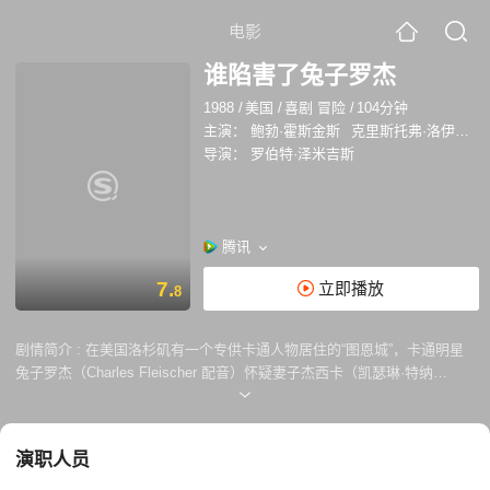
电影
谁陷害了兔子罗杰
1988
/
美国
/
喜剧 冒险
/
104分钟
主演：
鲍勃·霍斯金斯
克里斯托弗·洛伊德
导演：
罗伯特·泽米吉斯
腾讯
7.
立即播放
8
剧情简介 :
在美国洛杉矶有一个专供卡通人物居住的“图恩城”，卡通明星
兔子罗杰（Charles Fleischer 配音）怀疑妻子杰西卡（凯瑟琳·特纳
Kathleen Turner 配音）有外遇，拍戏时常常走神，遭到他的搭档娃娃哈
曼的奚落。卡通电影公司老板马隆便雇佣私人侦探埃迪（鲍勃·霍斯金斯
Bob Hoskins 配音）去查明情况，并拍下杰西卡偷情的照片，好让罗杰下
演职人员
定决心，斩断情缘，专心投入卡通系列片的拍摄。埃迪因自己的弟弟特迪
不久前被“图恩城”的卡通角色暗害，也急于早日追出凶手，便慨然将此事