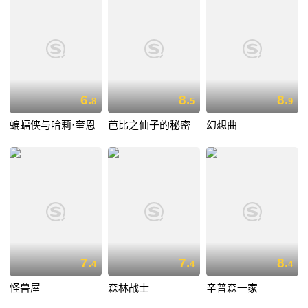
6.
8.
8.
8
5
9
蝙蝠侠与哈莉·奎恩
芭比之仙子的秘密
幻想曲
7.
7.
8.
4
4
4
怪兽屋
森林战士
辛普森一家