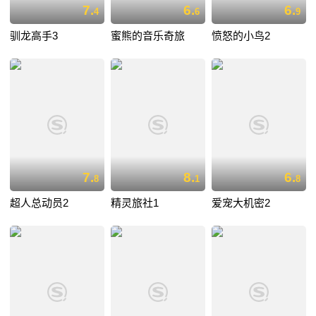
7.
6.
6.
4
6
9
驯龙高手3
蜜熊的音乐奇旅
愤怒的小鸟2
7.
8.
6.
8
1
8
超人总动员2
精灵旅社1
爱宠大机密2