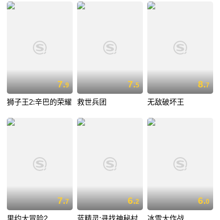
7.
7.
8.
9
5
7
狮子王2:辛巴的荣耀
救世兵团
无敌破坏王
7.
6.
6.
7
2
0
里约大冒险2
蓝精灵:寻找神秘村
冰雪大作战