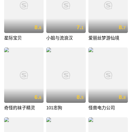
8.
7.
8.
6
1
7
星际宝贝
小姐与流浪汉
爱丽丝梦游仙境
6.
8.
8.
6
5
8
奇怪的袜子精灵
101忠狗
怪兽电力公司