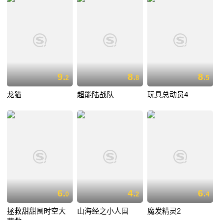
9.
8.
8.
2
8
5
龙猫
超能陆战队
玩具总动员4
6.
4.
6.
0
2
4
拯救甜甜圈时空大
山海经之小人国
魔发精灵2