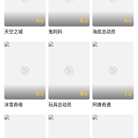
9.
8.
8.
2
4
5
天空之城
鬼妈妈
海底总动员
8.
8.
7.
5
6
0
冰雪奇缘
玩具总动员
阿唐奇遇