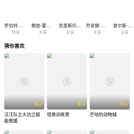
承诺下来。而随着调查的深入，事情并不像埃迪想的那么简单，其中还另
有奸情，慨然将此事承诺下来，就不能轻易放弃，埃迪能否找到案件背后
的真相呢…… 本片根据加里·沃尔夫的同名畅销小说改编，同时是一部真
人和动画相结合的影片。
罗伯特·泽米吉斯
鲍勃·霍斯金斯
克里斯托弗·洛伊德
乔安娜·卡西迪
查尔斯·弗莱舍
导演
主演
主演
主演
主演
猜你喜欢
6.
6.
6.
0
3
4
汪汪队立大功之超
怪兽训练营
芒咕的动物城
能救援