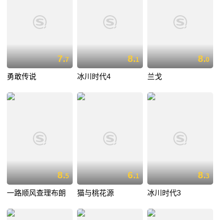
7.
8.
8.
7
1
0
勇敢传说
冰川时代4
兰戈
8.
6.
8.
5
1
3
一路顺风查理布朗
猫与桃花源
冰川时代3