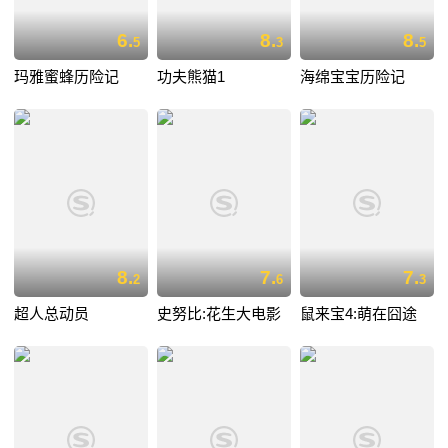
6.
8.
8.
5
3
5
玛雅蜜蜂历险记
功夫熊猫1
海绵宝宝历险记
8.
7.
7.
2
6
3
超人总动员
史努比:花生大电影
鼠来宝4:萌在囧途