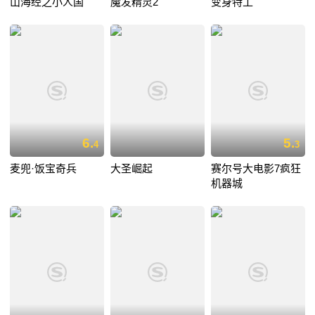
山海经之小人国
魔发精灵2
变身特工
6.
5.
4
3
麦兜·饭宝奇兵
大圣崛起
赛尔号大电影7疯狂
机器城