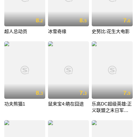
8.
8.
7.
2
5
6
超人总动员
冰雪奇缘
史努比:花生大电影
8.
7.
7.
3
3
9
功夫熊猫1
鼠来宝4:萌在囧途
乐高DC超级英雄:正
义联盟之末日军团
的进攻