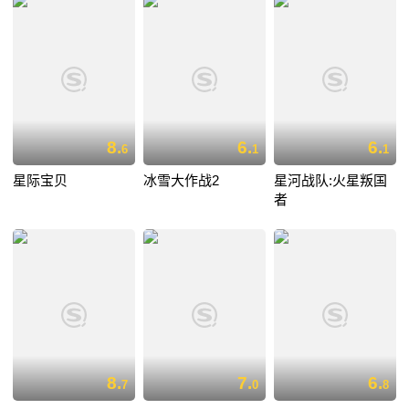
8.
6.
6.
6
1
1
星际宝贝
冰雪大作战2
星河战队:火星叛国
者
8.
7.
6.
7
0
8