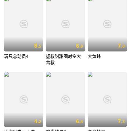
8.
6.
7.
5
0
0
玩具总动员4
拯救甜甜圈时空大
大黄蜂
营救
4.
6.
7.
2
4
3