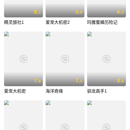
8.
6.
6.
1
8
5
精灵旅社1
爱宠大机密2
玛雅蜜蜂历险记
7.
7.
8.
8
5
8
爱宠大机密
海洋奇缘
驯龙高手1