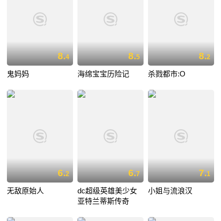
8.
8.
8.
4
5
2
鬼妈妈
海绵宝宝历险记
杀戮都市:O
6.
6.
7.
2
7
1
无敌原始人
dc超级英雄美少女
小姐与流浪汉
亚特兰蒂斯传奇