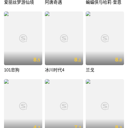
爱丽丝梦游仙境
阿唐奇遇
蝙蝠侠与哈莉·奎恩
8.
8.
8.
5
1
0
101忠狗
冰川时代4
兰戈
4.
7.
8.
7
7
3