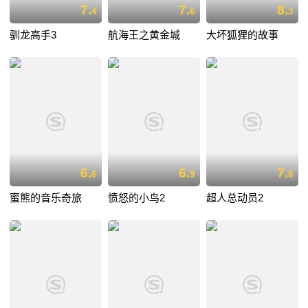
7.
7.
8.
4
6
3
驯龙高手3
航海王之黄金城
大坏狐狸的故事
6.
6.
7.
6
9
8
蜜熊的音乐奇旅
愤怒的小鸟2
超人总动员2