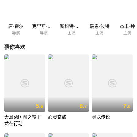
和大白竟意外发现有人在某座废弃工厂内大批量地生产他的发明。 稍
后哥哥的朋友们弗雷德等人也加入进来，他们穿上小宏发明的超级战士战
斗装备，和怀有险恶阴谋的神秘对手展开较量……
唐·霍尔
克里斯·威廉姆斯
斯科特·安第斯
瑞恩·波特
杰米·钟
导演
导演
主演
主演
主演
猜你喜欢
5.
8.
7.
6
7
0
大耳朵图图之霸王
心灵奇旅
寻龙传说
龙在行动