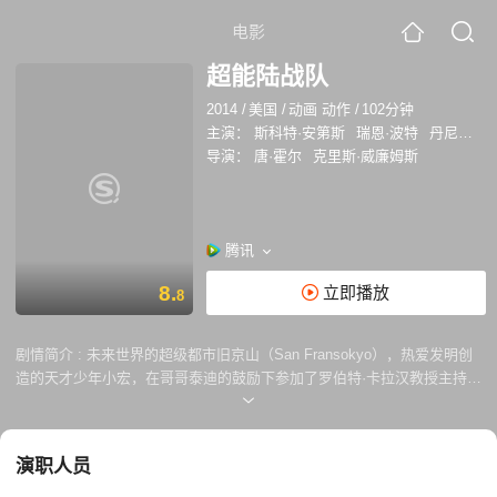
电影
超能陆战队
2014
/
美国
/
动画 动作
/
102分钟
主演：
斯科特·安第斯
瑞恩·波特
丹尼尔·海尼
导演：
唐·霍尔
克里斯·威廉姆斯
腾讯
8.
立即播放
8
剧情简介 :
未来世界的超级都市旧京山（San Fransokyo），热爱发明创
造的天才少年小宏，在哥哥泰迪的鼓励下参加了罗伯特·卡拉汉教授主持的
理工学院机器人专业的入学大赛。他凭借神奇的微型磁力机器人赢得观
众、参赛者以及考官的一致好评，谁知突如其来的灾难却将小宏的梦想和
人生毁于一旦。大火烧毁了展示会场，而哥哥为了救出受困的卡拉汉教授
演职人员
命丧火场。身心饱受创伤的小宏闭门不出，哥哥生前留下的治疗型机器人
大白则成为安慰他的唯一伙伴。原以为微型机器人也毁于火灾，谁知小宏