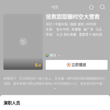
电影
拯救甜甜圈时空大营救
2021
/
中国大陆
/
喜剧 冒险
/
84分钟
主演：
宝木中阳
朱蓉蓉
姜广涛
马正阳
导演：
大卫·西尔弗曼
雷蒙德·S·佩尔西
腾讯
6.
立即播放
0
剧情简介 :
在19世纪的一座小岛上，生活着一群叫菲拉萌的甜甜圈形的小
动物。其中有两只菲拉萌意外地闯入时光穿梭的入口，来到现代的中国上
海，在那里，他们发现菲拉萌已经灭绝！为了挽救种族的灭绝命运，他们
必须借助一只可爱狗狗的帮助，回到过去，拯救他们的物种……
演职人员