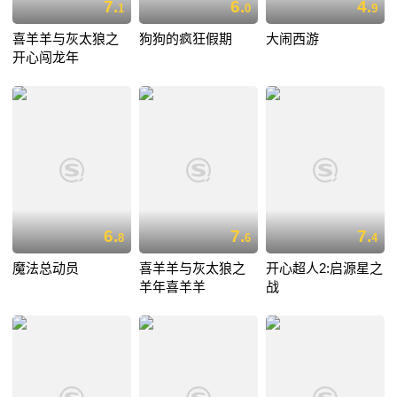
7.
6.
4.
1
0
9
喜羊羊与灰太狼之
狗狗的疯狂假期
大闹西游
开心闯龙年
6.
7.
7.
8
6
4
魔法总动员
喜羊羊与灰太狼之
开心超人2:启源星之
羊年喜羊羊
战