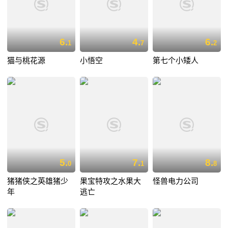
6.
4.
6.
1
7
2
猫与桃花源
小悟空
第七个小矮人
5.
7.
8.
0
1
8
猪猪侠之英雄猪少
果宝特攻之水果大
怪兽电力公司
年
逃亡