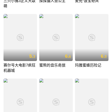
三只小猪3正义大联
探探猫人鱼公主
麦兜·饭宝奇兵
萌
5.
6.
6.
3
6
5
赛尔号大电影7疯狂
蜜熊的音乐奇旅
玛雅蜜蜂历险记
机器城