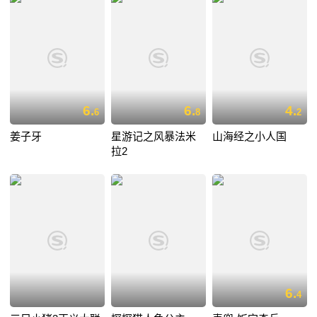
6.
6.
4.
6
8
2
姜子牙
星游记之风暴法米
山海经之小人国
拉2
6.
4