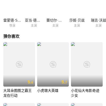
雷蒙德·S·佩尔西
亚当·德维尼
蕾切尔·布鲁姆
莎姬·贝兹
瑞吉·沃
导演
主演
主演
主演
主演
猜你喜欢
5.
5.
6
7
大耳朵图图之霸王
小虎墩大英雄
小花仙大电影奇迹
龙在行动
少女