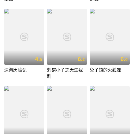
4.
6.
6.
5
2
0
深海历险记
刺猬小子之天生我
兔子镇的火狐狸
刺