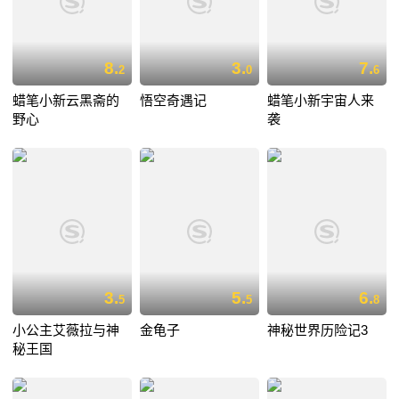
8.
3.
7.
2
0
6
蜡笔小新云黑斋的
悟空奇遇记
蜡笔小新宇宙人来
野心
袭
3.
5.
6.
5
5
8
小公主艾薇拉与神
金龟子
神秘世界历险记3
秘王国