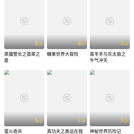
5.
4.
7.
4
7
3
黑猫警长之翡翠之
糖果世界大冒险
喜羊羊与灰太狼之
星
牛气冲天
5.
7.
7.
1
9
3
萤火奇兵
真功夫之奥运在我
神秘世界历险记