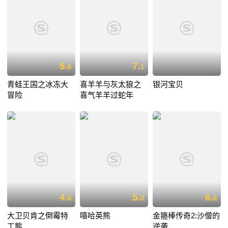
5.
7.
6
1
青蛙王国之冰冻大
喜羊羊与灰太狼之
银河宝贝
冒险
喜气羊羊过蛇年
4.
5.
6.
6
0
6
大卫贝肯之倒霉特
嘻哈英熊
金箍棒传奇2:沙僧的
工熊
逆袭