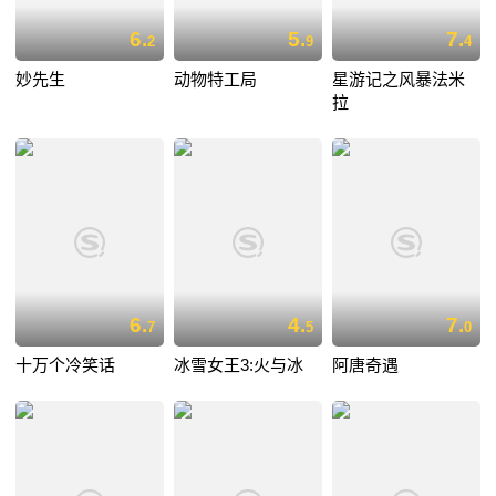
6.
5.
7.
2
9
4
妙先生
动物特工局
星游记之风暴法米
拉
6.
4.
7.
7
5
0
十万个冷笑话
冰雪女王3:火与冰
阿唐奇遇