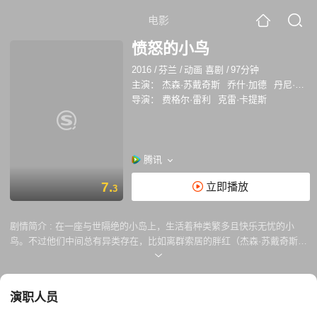
电影
愤怒的小鸟
2016
/
芬兰
/
动画 喜剧
/
97分钟
主演：
杰森·苏戴奇斯
乔什·加德
丹尼·麦克布莱德
导演：
费格尔·雷利
克雷·卡提斯
腾讯
7.
立即播放
3
剧情简介 :
在一座与世隔绝的小岛上，生活着种类繁多且快乐无忧的小
鸟。不过他们中间总有异类存在，比如离群索居的胖红（杰森·苏戴奇斯
Jason Sudeikis 配音），孤儿出身且有些另类的怪异容貌让他成为其他鸟
儿嘲笑和奚落的对象。久而久之，胖红也养成了促狭易怒的性格。在被法
官判处参加情绪管理课程期间，他结识了速度极快的飞镖黄（乔什·加德
演职人员
Josh Gad 配音）和一不小心便会引起爆炸的炸弹黑（丹尼·麦克布耐德
Danny McBride 配音）。三个怪胎由此闹出不少的笑话。未过多久，神秘