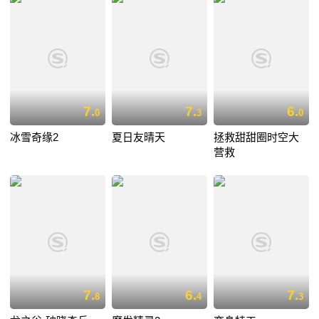
7.
7.
6.
0
3
0
冰雪奇缘2
夏日友晴天
拯救甜甜圈时空大
营救
7.
6.
7.
8
4
3