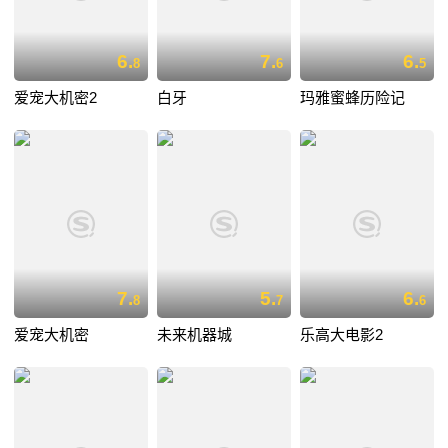
6.
7.
6.
8
6
5
爱宠大机密2
白牙
玛雅蜜蜂历险记
7.
5.
6.
8
7
6
爱宠大机密
未来机器城
乐高大电影2