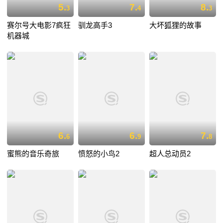
5.
7.
8.
3
4
3
赛尔号大电影7疯狂
驯龙高手3
大坏狐狸的故事
机器城
6.
6.
7.
6
9
8
蜜熊的音乐奇旅
愤怒的小鸟2
超人总动员2