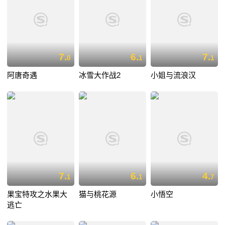
7.
6.
7.
0
1
1
阿唐奇遇
冰雪大作战2
小姐与流浪汉
7.
6.
4.
1
1
7
果宝特攻之水果大
猫与桃花源
小悟空
逃亡