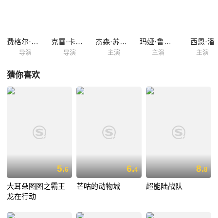
的绿猪莱纳德（比尔·哈德尔 Bill Hader 配音）带着手下来到小岛，他们展
现出友善的面孔，可又仿佛在暗中策划这什么。 岛上只有胖红对绿猪的到
来充满戒备，而他的担忧也很快得到了验证……
费格尔·雷利
克雷·卡提斯
杰森·苏戴奇斯
玛娅·鲁道夫
西恩·潘
导演
导演
主演
主演
主演
猜你喜欢
5.
6.
8.
6
4
8
大耳朵图图之霸王
芒咕的动物城
超能陆战队
龙在行动