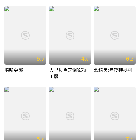
5.
4.
6.
0
6
2
嘻哈英熊
大卫贝肯之倒霉特
蓝精灵:寻找神秘村
工熊
5.
7.
6
1