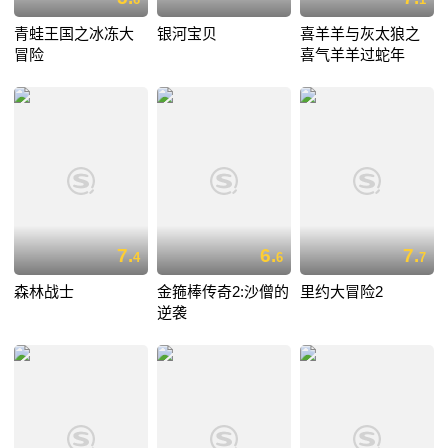
青蛙王国之冰冻大
银河宝贝
喜羊羊与灰太狼之
冒险
喜气羊羊过蛇年
7.
6.
7.
4
6
7
森林战士
金箍棒传奇2:沙僧的
里约大冒险2
逆袭