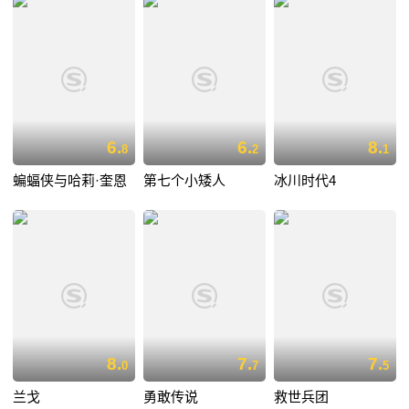
6.
6.
8.
8
2
1
蝙蝠侠与哈莉·奎恩
第七个小矮人
冰川时代4
8.
7.
7.
0
7
5
兰戈
勇敢传说
救世兵团