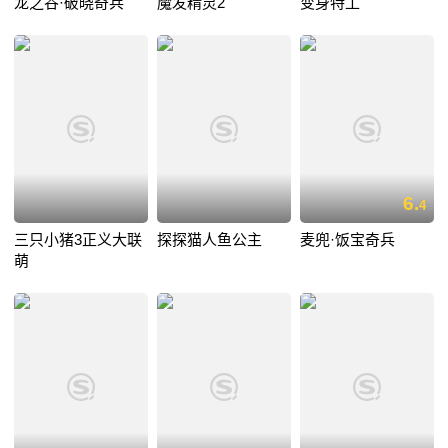
龙之谷·破晓奇兵
魔发精灵2
变身特工
6.
4
三只小猪3正义大联
探探猫人鱼公主
麦兜·饭宝奇兵
萌