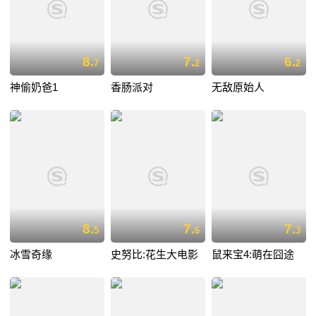
8.
7.
6.
7
2
2
神偷奶爸1
香肠派对
无敌原始人
8.
7.
7.
5
6
3
冰雪奇缘
史努比:花生大电影
鼠来宝4:萌在囧途