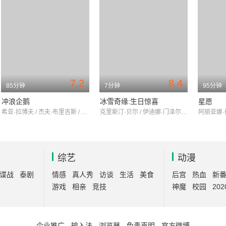
7.2
8.4
85分钟
7分钟
95分钟
冲浪企鹅
冰雪奇缘:生日惊喜
星愿
希亚·拉博夫 / 杰夫·布里吉斯 / 佐伊·丹斯切尔
克里斯汀·贝尔 / 伊迪娜·门泽尔 / 乔纳森·格罗夫
综艺
动漫
谍战
泰剧
情感
真人秀
访谈
生活
美食
后宫
热血
新
游戏
相亲
竞技
神魔
校园
202
企业推广
-
输入法
-
浏览器
-
免责声明
-
官方微博