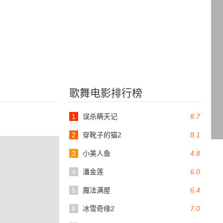
歌舞电影排行榜
1
误杀瞒天记
8.7
2
穿靴子的猫2
8.1
3
小美人鱼
4.8
4
潘金莲
6.0
5
魔法满屋
6.4
6
冰雪奇缘2
7.0