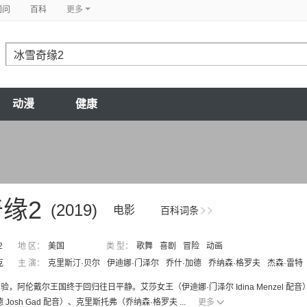
问问
百科
更多
动漫
健康
缘2
(2019)
电影
百科词条
2
地 区：
美国
类 型：
歌舞
喜剧
冒险
动画
克
主 演：
克里斯汀·贝尔
伊迪娜·门泽尔
乔什·加德
乔纳森·格罗夫
杰森·雷特
，阿伦戴尔王国终于回归往日平静。艾莎女王（伊迪娜·门泽尔 Idina Menzel 配音）、
 Josh Gad 配音）、克里斯托弗（乔纳森·格罗夫 ...
更多