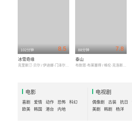
8.5
7.8
102分钟
88分钟
冰雪奇缘
泰山
克里斯汀·贝尔 / 伊迪娜·门泽尔 / 乔纳森·格罗夫
布耐恩·布莱塞得 / 格伦·克洛斯 / 明妮·德里弗
电影
电视剧
喜剧
爱情
动作
恐怖
科幻
偶像剧
古装
抗日
欧美
韩国
港台
内地
美剧
韩剧
杨洋