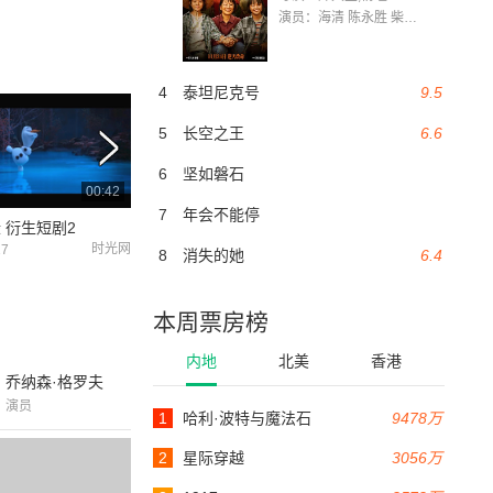
演员：海清 陈永胜 柴烨 王玥婷 万国鹏 美朵达瓦 赵瑞婷 罗解艳 郭莉娜 潘家艳
4
泰坦尼克号
9.5
5
长空之王
6.6
6
坚如磐石
00:42
00:41
7
年会不能停
 衍生短剧2
冰雪奇缘 衍生短剧1
时光网
时光网
17
2020-04-17
2020-03-11
8
消失的她
6.4
本周票房榜
内地
北美
香港
乔纳森·格罗夫
演员
1
哈利·波特与魔法石
9478万
2
星际穿越
3056万