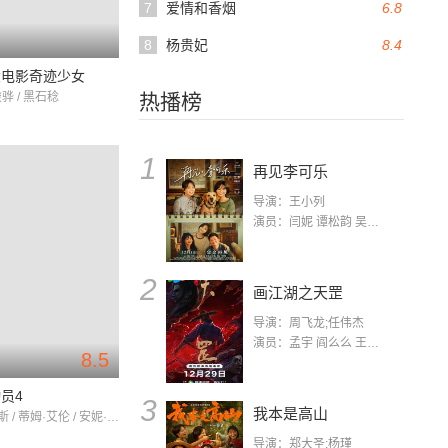
7
爱情和香烟
6.8
8
杨贵妃
8.4
大电影奇迹少女
骏骅 / 黑石稔
热播榜
1
再见李可乐
导演：王小列
演员：闫妮 谭松韵 吴京 蒋龙 赵小棠 冯雷 李虎城 平安 小七 小可乐
2
画江湖之天罡
导演：周飞龙;任伟杰
演员：孟宇 阎么么 王凯 郭政建 阎萌萌 杨默 高枫 齐斯伽 刘芊含 马程
8.5
员4
3
我本是高山
汤姆·汉克斯 / 蒂姆·艾伦 / 安妮·波茨
导演：郑大圣;杨瑾