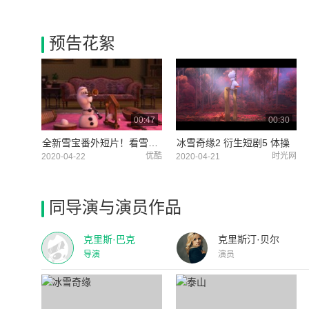
预告花絮
00:47
00:30
全新雪宝番外短片！看雪宝怎样变身乐队演奏经典童谣《老麦克唐纳有个农场》！
冰雪奇缘2 衍生短剧5 体操
优酷
时光网
2020-04-22
2020-04-21
同导演与演员作品
克里斯·巴克
克里斯汀·贝尔
导演
演员