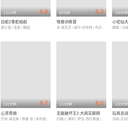
6.8
6.3
131分钟
95分钟
100分钟
白蛇2青蛇劫起
怪兽训练营
小花仙
唐小喜 / 歪歪 / 魏超
本·施瓦茨 / 威尔·阿奈特 / 杰拉尔丁·维斯瓦纳坦
醋醋 / 冯
8.7
8.0
101分钟
112分钟
100分钟
心灵奇旅
无敌破坏王2:大闹互联网
玩具总动
杰米·福克斯 / 蒂娜·菲 / 菲利西亚·拉斯海德
约翰·C·赖利 / 萨拉·西尔弗曼 / 盖尔·加朵