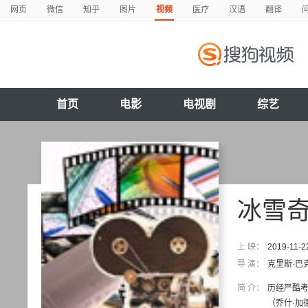
网页
微信
知乎
图片
视频
医疗
汉语
翻译
首页
电影
电视剧
综艺
冰雪奇
上 映：
2019-11-2
导 演：
克里斯·巴
简 介：
历经严酷考验
（乔什·加德