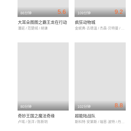
5.6
9.2
86分钟
109分钟
大耳朵图图之霸王龙在行动
疯狂动物城
潘延 / 范楚绒 / 胡谦
金妮弗·古德温 / 杰森·贝特曼 / 伊德瑞斯·艾尔巴
8.8
80分钟
102分钟
奇妙王国之魔法奇缘
超能陆战队
卢瑶 / 张洋 / 陈新玥
斯科特·安第斯 / 瑞恩·波特 / 丹尼尔·海尼