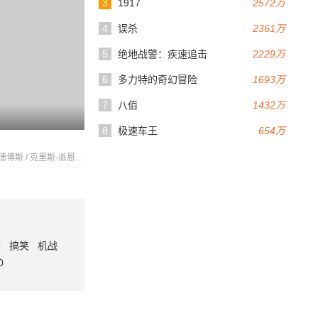
3
1917
2572万
4
误杀
2361万
5
绝地战警：疾速追击
2229万
6
多力特的奇幻冒险
1693万
7
八佰
1432万
8
极速车王
654万
阿丽亚娜·德博斯 / 克里斯·派恩 / 艾伦·图代克
番
搞笑
机战
0