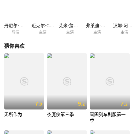
丹尼尔·奈西姆
迈克尔·C·豪尔
艾米·詹姆斯-凯利
弗莱迪·索普
汉娜·阿特登
导演
主演
主演
主演
主演
猜你喜欢
7.
9.
7.
9
2
2
无所作为
夜魔侠第三季
雪国列车剧版第一
季