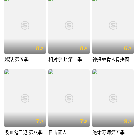
8.
8.
6.
2
5
3
越狱 第五季
相对宇宙 第一季
神探林肯人骨拼图
7.
7.
9.
7
8
7
吸血鬼日记 第八季
目击证人
绝命毒师第五季