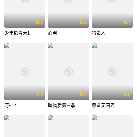
8.
6.
4.
7
1
7
少年包青天1
心冤
猎毒人
7.
8.
8.
3
0
6
河神2
暗物质第三季
黑道无国界