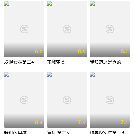
6.
8.
8.
7
8
4
发现女巫第二季
东城梦魇
我知道这是真的
8.
7.
7.
4
8
4
我们的男孩
复仇 第二季
梅森探案集第一季