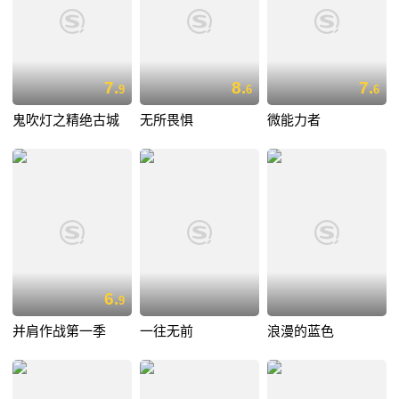
7.
8.
7.
9
6
6
鬼吹灯之精绝古城
无所畏惧
微能力者
6.
9
并肩作战第一季
一往无前
浪漫的蓝色