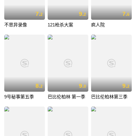
7.
9.
7.
2
2
6
不思异录像
121枪杀大案
疯人院
8.
9.
9.
2
0
2
9号秘事第五季
巴比伦柏林 第一季
巴比伦柏林第三季