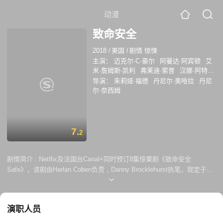
动漫
致命安全
2018
/
美国
/
剧情 惊悚
主演：
迈克尔·C·豪尔
阿曼达·阿宾顿
艾
米·詹姆斯-凯利
弗莱迪·索普
汉娜·阿特
登
路易斯·格雷特雷克斯
英迪娅·福勒
拉
导演：
朱莉娅·福德
丹尼尔·奥哈拉
丹尼
杰·保罗
乔普林·西伯顿
奥德雷·弗勒罗
尔·奈西姆
埃米特·J·斯坎伦
马克·沃伦
奈杰尔·林赛
约书亚·阿克赫斯特
赫洛·费因斯-提芬
艾
米·利·希克曼
7.
2
剧情简介 :
Netflix及法国台Canal+同时预订8集惊栗剧《致命安全
Safe》，该剧由Harlan Coben负责﹑Danny Brocklehurst执笔，现定于美
国时间5月10日上线。《双面法医 Dexter》主演Michael C. Hall在剧中饰
演主角Tom，身为英国小儿外科医生的他，在妻子去世后独自抚养两个年
轻女儿Jenny及Carrie；然而当某次Jenny偷跑去派对，派对却发生了谋杀
演职人员
案，而且Jenny还失踪了，这将大大的改变了主角的生活，而且更把秘密
暴露于表面。