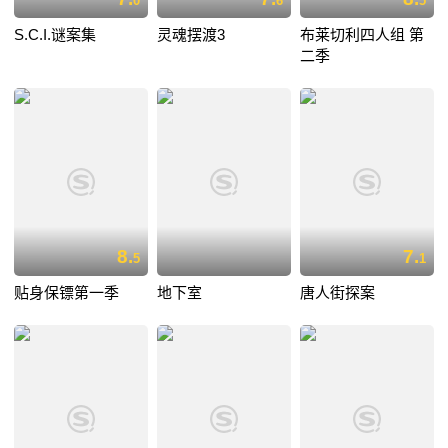
0
6
5
S.C.I.谜案集
灵魂摆渡3
布莱切利四人组 第
二季
8.
7.
5
1
贴身保镖第一季
地下室
唐人街探案