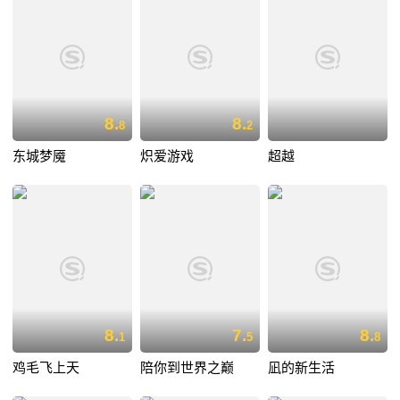
8.
8.
8
2
东城梦魇
炽爱游戏
超越
8.
7.
8.
1
5
8
鸡毛飞上天
陪你到世界之巅
凪的新生活