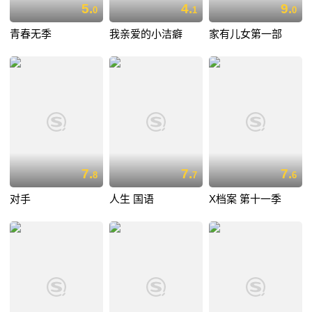
5.
4.
9.
0
1
0
青春无季
我亲爱的小洁癖
家有儿女第一部
7.
7.
7.
8
7
6
对手
人生 国语
X档案 第十一季