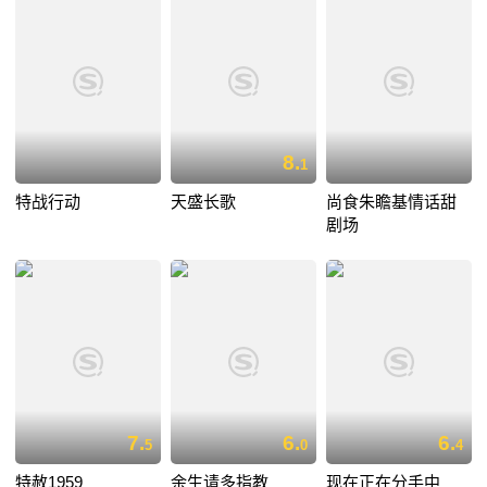
8.
1
特战行动
天盛长歌
尚食朱瞻基情话甜
剧场
7.
6.
6.
5
0
4
特赦1959
余生请多指教
现在正在分手中