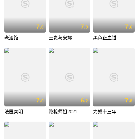
7.
7.
7.
0
9
6
老酒馆
王贵与安娜
黑色止血钳
7.
6.
7.
0
2
8
法医秦明
陀枪师姐2021
为奴十三年