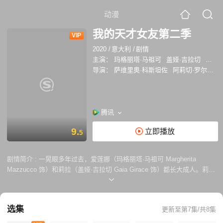
动漫
我的天才女友第二季
VIP
2020
/
意大利
/
剧情
主演：
玛格丽塔·马祖可
盖娅·吉拉切
阿尔
导演：
萨维里奥·科斯坦佐
阿莉切·罗尔瓦赫尔
腾讯
9.
立即播放
5
剧情简介 :
一晃眼多年过去，爱莲娜（玛格丽塔·马祖可 Margherita
Mazzucco 饰）和莉拉（盖娅·吉拉切 Gaia Girace 饰）都长大成人。莉拉
嫁给了斯特凡诺（乔万尼·阿穆拉 Giovanni Amura 饰）开始了并不幸福的
婚后生活，而爱莲娜则进入大学，前往比萨继续深造。 在海边度假时，两
个女孩同她们的童年玩伴尼诺（弗朗西斯·塞尔皮科 Francesco Serpico
选集
更新至第7集/共8集
饰）重逢了，爱莲娜依然无法抗拒尼诺所散发出来的魅力，而尼诺似乎对
莉拉更加的感兴趣。果不其然，尼诺和莉拉走到了一起。爱尼诺至深的莉