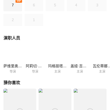
VIP
拉决定离开斯特凡诺，和尼诺私奔，但眼前的这个男人，真的要比斯特凡
7
6
5
4
3
诺更加优秀吗？当莉拉的腹中怀上了孩子后，尼诺选择了离开她，无家可
归的莉拉不得不再次向斯特凡诺低头。
2
1
演职人员
萨维里奥·科斯坦佐
阿莉切·罗尔瓦赫尔
玛格丽塔·马祖可
盖娅·吉拉切
瓦伦蒂娜
导演
导演
主演
主演
主演
猜你喜欢