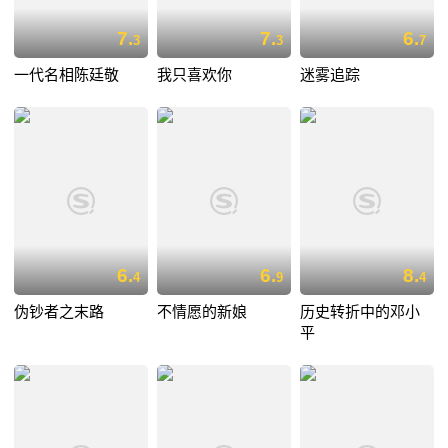
7.
7.
6.
3
3
7
一代名相陈廷敬
我只喜欢你
迷雾追踪
6.
6.
8.
4
9
4
伪钞者之末路
不情愿的新娘
历史转折中的邓小
平