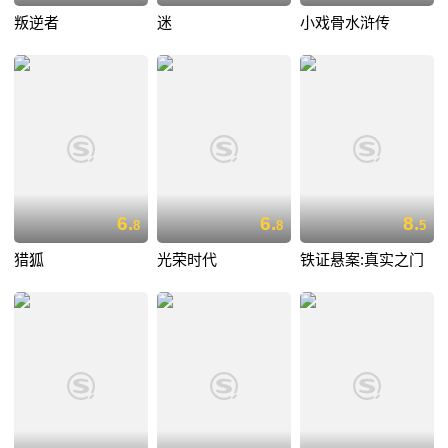
叛逆者
迷
小戏骨水浒传
6.
6.
8.
8
8
5
猎狐
光荣时代
铁证悬案:真实之门