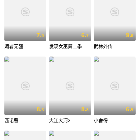
7.
6.
9.
0
7
6
媚者无疆
发现女巫第二季
武林外传
8.
8.
6.
3
8
5
匹诺曹
大江大河2
小舍得