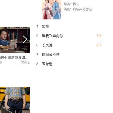
导演：杨玄
演员：鞠婧祎 陈哲远 茅子俊 毛晓慧 王媛可 张志浩 林枫松 张帆（演员）
4
繁花
5
当我飞奔向你
7.6
6
长风渡
6.7
02:22
06:21
7
偷偷藏不住
年仅九岁的小谢尔顿该如何在高中里交到朋友？
谢尔顿竟然被邻居家的小女孩欺负？双方家长因此起争执。
爱奇艺
爱奇艺
30
2021-11-30
2021-11-28
8
玉骨遥