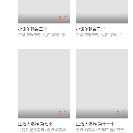
9.4
小谢尔顿第三季
小谢尔顿第二季
伊恩·阿米蒂奇 / 佐伊·派瑞 / 吉姆·帕森斯
伊恩·阿米蒂奇 / 佐伊·派瑞 / 兰斯·巴伯
9.3
9.5
生活大爆炸 第七季
生活大爆炸 第十一季
约翰尼·盖尔克奇 / 吉姆·帕森斯 / 凯莉·库柯
吉姆·帕森斯 / 约翰尼·盖尔克奇 / 凯莉·库柯