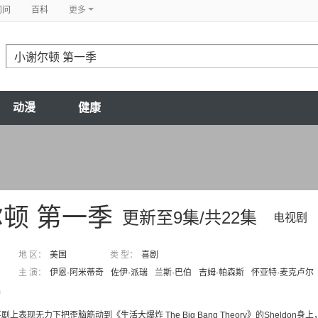
问问
百科
更多
动漫
健康
顿 第一季
更新至9集/共22集
电视剧
地 区：
美国
类 型：
喜剧
主 演：
伊恩·阿米蒂奇
佐伊·派瑞
兰斯·巴伯
吉姆·帕森斯
怀亚特·麦克卢尔
集
喜剧上表现无力下把歪脑筋动到《生活大爆炸 The Big Bang Theory》的She