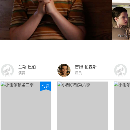
兰斯·巴伯
吉姆·帕森斯
演员
演员
付费