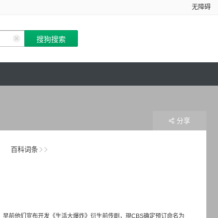
无障碍
分享
百科词条
ldon身上，早前他们宣布开发《生活大爆炸》衍生前传剧，現CBS确定预订命名为