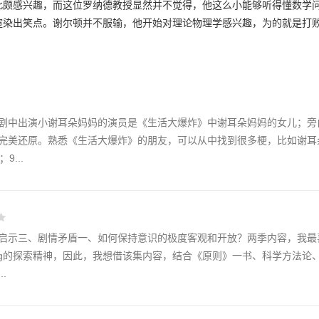
多的数据来计算。
此颇感兴趣，而这位罗纳德教授显然并不觉得，他这么小能够听得懂数学
渲染出笑点。谢尔顿并不服输，他开始对理论物理学感兴趣，为的就是打
办法去找一台电脑，甚至打给了房产抵押处的人。后来，他在图书馆找到
商店找器材来完成。但是母亲玛丽对谢尔顿的这些事情很不耐烦，她觉得
这漫长的一周里，谢尔顿变得十分焦躁，甚至因为巨大的压力得了胃溃疡
。他机敏的借用了这台机器，去计算一些高级数值。
剧中出演小谢耳朵妈妈的演员是《生活大爆炸》中谢耳朵妈妈的女儿；旁
完美还原。熟悉《生活大爆炸》的朋友，可以从中找到很多梗，比如谢耳
...
示三、剧情矛盾一、如何保持意识的极度客观和开放？两季内容，我最喜欢的
azing的探索精神，因此，我想借该集内容，结合《原则》一书、科学方法
.