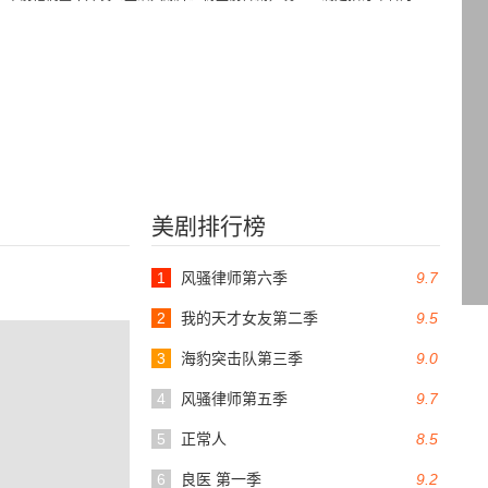
美剧排行榜
1
风骚律师第六季
9.7
2
我的天才女友第二季
9.5
3
海豹突击队第三季
9.0
4
风骚律师第五季
9.7
5
正常人
8.5
6
良医 第一季
9.2