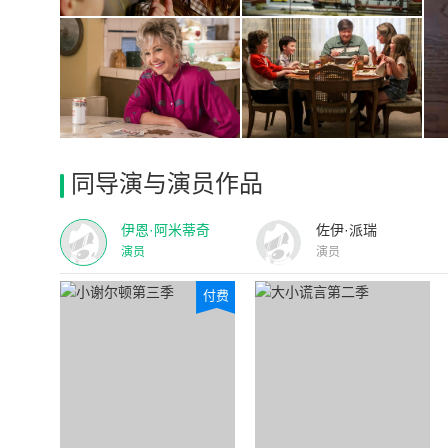
同导演与演员作品
伊恩·阿米蒂奇
佐伊·派瑞
演员
演员
付费