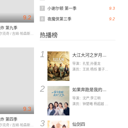
7
小谢尔顿 第一季
9.3
9.2
8
夜魔侠第三季
9.2
炸 第九季
约翰尼·盖尔克奇 / 吉姆·帕森斯 / 凯莉·库柯
热播榜
1
大江大河之岁月如歌
导演：孔笙;孙墨龙
演员：王凯 杨烁 董子健 杨采钰 张佳宁 练练 林栋甫 房子斌
2
如果奔跑是我的人生
导演：沈严;李江明
演员：钟楚曦 杨超越 许娣 陈小艺 侯雯元 宋洋 王宥钧 李添诺
9.3
炸 第四季
3
仙剑四
约翰尼·盖尔克奇 / 吉姆·帕森斯 / 凯莉·库柯