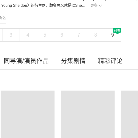
Young Sheldon》的衍生剧，顾名思义就是以She...
更多
奇艺
3
4
5
6
7
8
9
同导演/演员作品
分集剧情
精彩评论