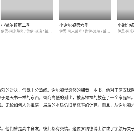
小谢尔顿第二季
小谢尔顿第六季
小谢尔
伊恩·阿米蒂奇 / 佐伊·派瑞 / 兰斯·巴伯
伊恩·阿米蒂奇 / 佐伊·派瑞 / 兰斯·巴伯
激烈的对决，气氛十分热闹。谢尔顿慢悠悠的翻着一本书，他对于两支球
异于是天书一样的东西。智商高低的对比，被赤裸裸的放在了一个家庭里
的。无论如何人为推演，最后的本质仍旧是概率的计算。而且，从谢尔顿
拿到不少退税。这让乔治陷入沉思，也许小儿子的计算真的能够在球场上
应用到橄榄球赛场上。本来就是橄榄球队员的小乔治对此不屑一顾，觉得
。而后，果然大胜而归。外婆看到女婿的胜利之后，也想让谢尔顿帮忙去
学。他们曾是高中舍友，彼此都有交情。这位罗纳德博士讲述了宇航局关