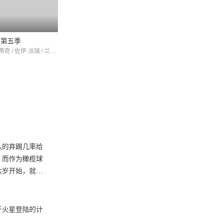
顿第五季
小谢尔顿第四季
伊恩·阿米蒂奇 / 佐伊·派瑞 / 兰斯·巴伯
兰斯·巴伯 / 拉根·雷沃德 / 伊恩·阿米蒂奇
队的弃踢几率给
。而作为橄榄球
六岁开始，就已
帮到自己呢？第
弟弟说的都是玄
赌球。她生性活
于火星登陆的计