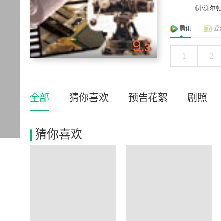
《小谢尔顿 
腾讯
爱
9
.3
1
2
全部
猜你喜欢
预告花絮
剧照
猜你喜欢