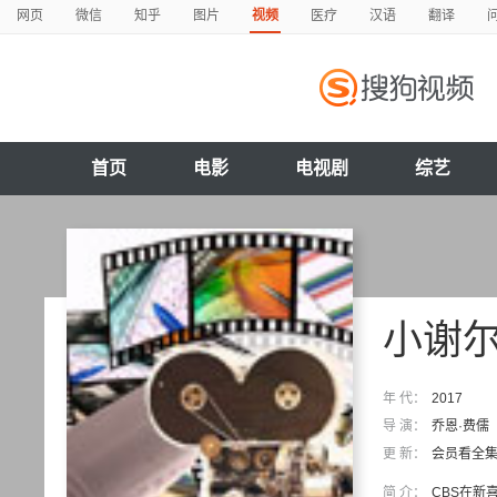
网页
微信
知乎
图片
视频
医疗
汉语
翻译
首页
电影
电视剧
综艺
小谢尔
年 代：
2017
导 演：
乔恩·费儒
更 新：
会员看全
简 介：
CBS在新