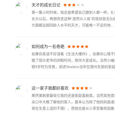
天才的成长日记
第一集小的时候，我总是希望自己跟别人都一样，扎
长大以后，再想改变这种“泯然众人矣”的现状就无比困
方面都远超同龄人水平的天才，可能唯一不足的地...
如何成为一名奇葩
如果你英语不好请看《生活大爆炸》，如果你心情不
据了观众老爷的闲暇时间，陪伴大家成长。当然小编
顿9岁时为背景，讲述Sheldon当年在德州东部的家庭及
这一家子我都好喜欢
果然美剧里最吸引我的还是家庭喜剧类。当然其他类
朵口中大概了解他的家人，基本认为除了他妈妈是虔诚
哥在生意上混的不错），而他也是从小享受着校园暴..