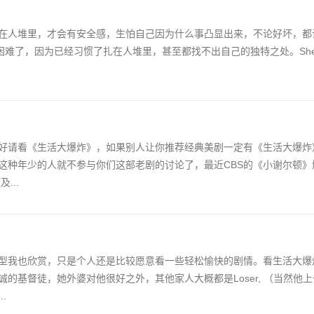
在人堆里，才会有安全感，生怕自己因为什么事凸显出来，不论好坏，都
难了，因为已经习惯了扎在人堆里，甚至都找不出自己的独特之处。Shel
好请看《生活大爆炸》，如果别人让你推荐经典美剧一定有《生活大爆炸
这种年少的人就不参与你们这部老剧的讨论了，最近CBS的《小谢尔顿》
...
型我也欣赏，只是个人还是比较愿意看一些轻松愉快的剧情。看生活大爆
的基督徒，她外婆对他很好之外，其他家人大概都是Loser, （当然他
.