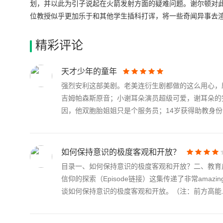
泼，很是不羁，喜欢这种消遣。谢尔顿没有多说，只是要求更
划，并以此为引子说起在火箭发射方面的疑难问题。谢尔顿对
位教授似乎更加乐于和其他学生插科打诨，将一些奇闻异事去
及到火箭发射的计算公式，需要高级的电脑进行。谢尔顿想尽
简单的运算。但是更高级的数字比如推重比，依然需要去电器
精彩评论
事情。甚至因为小儿子的不断央求，玛丽还禁足了他一周。在
院后，谢尔顿意外的发现了这里居然有自己想要的大型计算机
天才少年的童年
强烈安利这部美剧。老美连衍生剧都做的这么用心，
吉姆帕森斯原音；小谢耳朵演员超级可爱，谢耳朵的
因，他双胞胎姐姐只是个服务员；14岁获得助教身份；9
如何保持意识的极度客观和开放？
目录一、如何保持意识的极度客观和开放？二、教育启
信仰的探索（Episode链接）这集传递了非常am
谈如何保持意识的极度客观和开放。（注：前方高能..