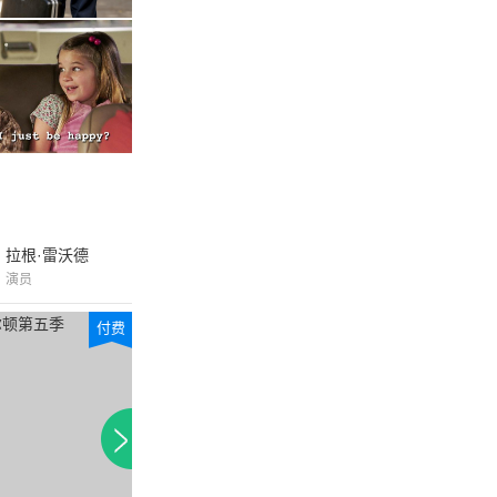
拉根·雷沃德
演员
付费
付费