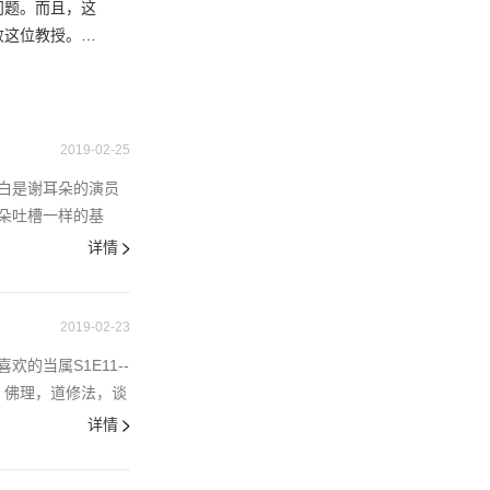
问题。而且，这
败这位教授。涉
了一台电脑去做
这是没有意义的
。被父母带到医
2019-02-25
白是谢耳朵的演员
朵吐槽一样的基
详情
2019-02-23
当属S1E11--
论、佛理，道修法，谈
详情