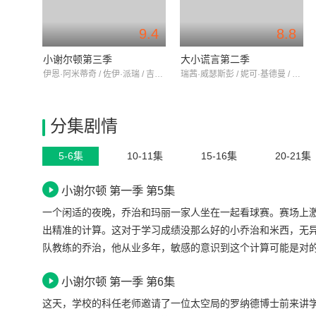
9.4
8.8
小谢尔顿第三季
大小谎言第二季
伊恩·阿米蒂奇 / 佐伊·派瑞 / 吉姆·帕森斯
瑞茜·威瑟斯彭 / 妮可·基德曼 / 梅丽尔·斯特里普
分集剧情
5-6集
10-11集
15-16集
20-21集
小谢尔顿 第一季 第5集
一个闲适的夜晚，乔治和玛丽一家人坐在一起看球赛。赛场上
出精准的计算。这对于学习成绩没那么好的小乔治和米西，无
队教练的乔治，他从业多年，敏感的意识到这个计算可能是对
经在帮家人报税了。这几年下来，没有出现一次错漏，甚至还
小谢尔顿 第一季 第6集
二天的上学路上，乔治和谢尔顿商量，统计学知识是不是也能
虚。而乔治得到肯定的答案之后，就大胆地在球场上运用起来
这天，学校的科任老师邀请了一位太空局的罗纳德博士前来讲