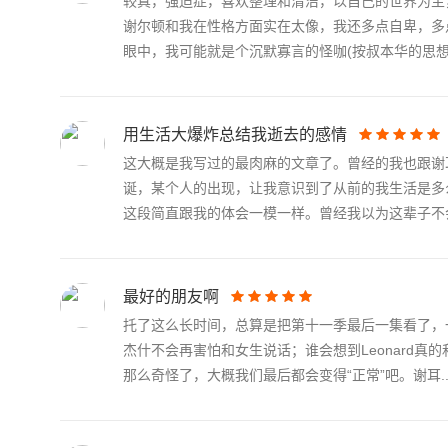
较真，强迫症，喜欢整理和清洁，以自己的世界为主
谢尔顿和我在性格方面实在太像，我还多点自卑，多
眼中，我可能就是个沉默寡言的怪咖(按叔本华的思想.
用生活大爆炸总结我逝去的感情
这大概是我写过的最肉麻的文章了。曾经的我也跟谢
诞，某个人的出现，让我意识到了从前的我生活是多
这段简直跟我的体会一模一样。曾经我以为这辈子不会.
最好的朋友啊
托了这么长时间，总算是把第十一季最后一集看了，一
杰什不会再害怕和女生说话；谁会想到Leonard
那么奇怪了，大概我们最后都会变得“正常”吧。谢耳..