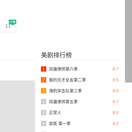
11
美剧排行榜
1
风骚律师第六季
9.7
2
我的天才女友第二季
9.5
3
海豹突击队第三季
9.0
4
风骚律师第五季
9.7
5
正常人
8.5
6
良医 第一季
9.2