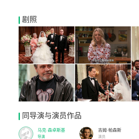
剧照
同导演与演员作品
马克·森卓斯基
吉姆·帕森斯
导演
演员