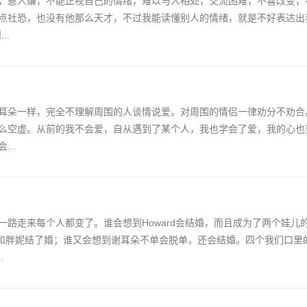
，惹人嫌，不能正视自己的情绪，难以与人相处，交流困难，不喜改变，
点社恐，也没有他那么天才，不过我能读懂别人的情绪，就是不好表达出
..
耳朵一样，完全不理解周围的人谈情说爱。对周围的情侣一律劝分不劝合。
么空虚。从前的我不会爱，自从遇到了某个人，我也学会了爱，我的心也
..
路走来每个人都变了。谁会想到Howard会结婚，而且成为了两个娃儿
真的和胖妮结了婚；谁又会想到谢耳朵不单会脱单，还会结婚。四个我们口里
.