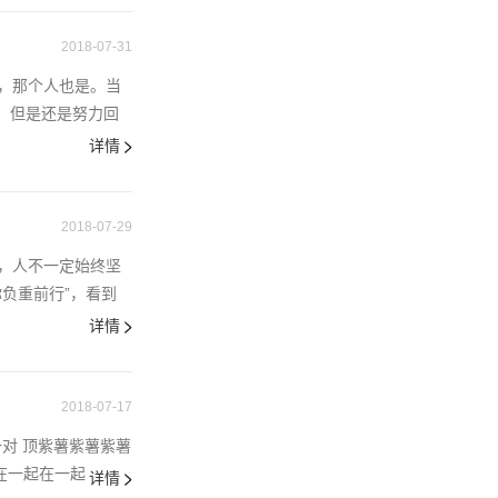
2018-07-31
，那个人也是。当
个怪胎，但是还是努力回
详情
2018-07-29
，人不一定始终坚
你负重前行”，看到
详情
2018-07-17
一对 顶紫薯紫薯紫薯
 在一起在一起
详情