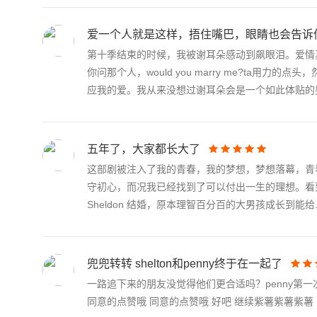
爱一个人就是这样，捂住嘴巴，眼睛也会告诉
第十季结束的时候，我被谢耳朵感动到飙眼泪。爱情
你问那个人，would you marry me?ta用力的
应我的爱。我从来没想过谢耳朵会是一个如此体贴的男.
五年了，大家都长大了
这部剧被注入了我的青春，我的梦想，梦想落幕，青
守初心，而况我已经找到了可以付出一生的理想。看到S
Sheldon 结婚，原本理智百分百的大男孩成长到能给..
兜兜转转 shelton和penny终于在一起了
一路追下来的朋友没觉得他们更合适吗？penny第一次
同意的点赞哦 同意的点赞哦 好吧 继续紫薯紫薯紫薯 哼