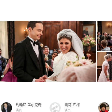
约翰尼·盖尔克奇
凯莉·库柯
演员
演员