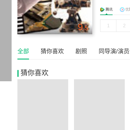
腾讯
优
9
1
2
.5
全部
猜你喜欢
剧照
同导演/演
猜你喜欢