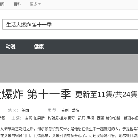
问问
百科
更多
动漫
健康
爆炸 第十一季
更新至11集/共24集
地 区：
美国
类 型：
喜剧
爱情
斯基
主 演：
吉姆·帕森斯
约翰尼·盖尔克奇
凯莉·库柯
西蒙·赫尔伯格
昆瑙·内
女诺维斯基吻过之后，谢尔顿意识到艾米才是他想在余生中一起度过的人。于是他马
在艾米的宿舍门口。此情此景，艾米别说有多开心了。可还没等她回答，谢尔顿口袋里