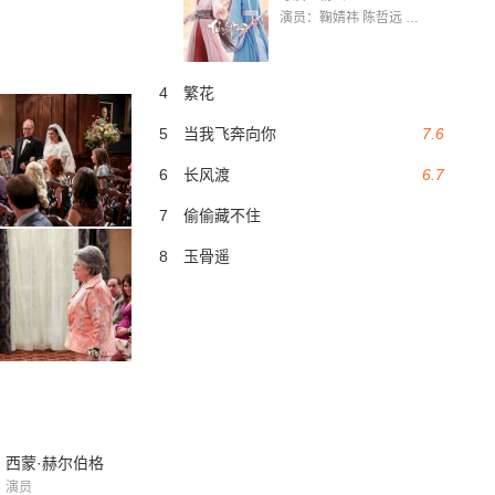
演员：鞠婧祎 陈哲远 茅子俊 毛晓慧 王媛可 张志浩 林枫松 张帆（演员）
4
繁花
5
当我飞奔向你
7.6
6
长风渡
6.7
7
偷偷藏不住
8
玉骨遥
西蒙·赫尔伯格
演员