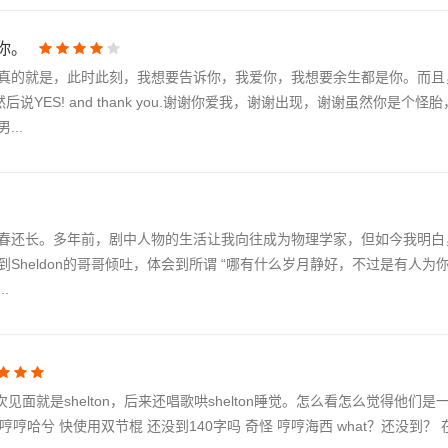
你。
真的就是，此时此刻，我想要告诉你，我爱你，我想要余生都是你。而且
点头，然后说YES! and thank you.谢谢你爱我，谢谢出现，谢谢虽然你是
..
春还长。多年前，剧中人物的生活让我向往成为物理学家，但如今我明白
heldon的哥哥倾吐，体会到所谓 “哪有什么岁月静好，不过是有人为
.
见面就是shelton，后来还唱歌哄shelton睡觉。怎么看怎么觉得他们是
哼哈兮 快使用双节棍 还没到140字吗 奇怪 哼哼海西 what？还没到？