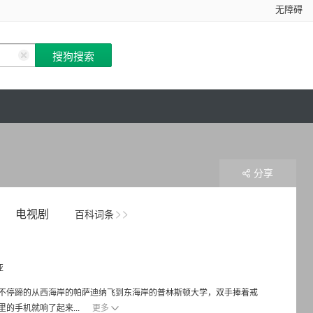
无障碍
分享
电视剧
百科词条
亚
不停蹄的从西海岸的帕萨迪纳飞到东海岸的普林斯顿大学，双手捧着戒
的手机就响了起来...
更多