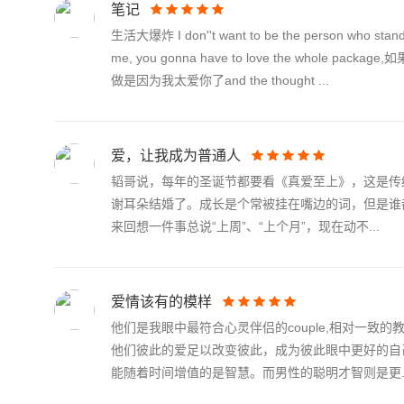
笔记
生活大爆炸 I don''t want to be the person who 
me, you gonna have to love the whole pack
做是因为我太爱你了and the thought ...
爱，让我成为普通人
韬哥说，每年的圣诞节都要看《真爱至上》，这是传
谢耳朵结婚了。成长是个常被挂在嘴边的词，但是谁
来回想一件事总说“上周”、“上个月”，现在动不...
爱情该有的模样
他们是我眼中最符合心灵伴侣的couple,相对一
他们彼此的爱足以改变彼此，成为彼此眼中更好的自
能随着时间增值的是智慧。而男性的聪明才智则是更..