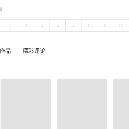
酷
3
4
5
6
7
8
9
10
员作品
精彩评论