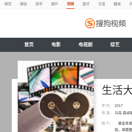
网页
微信
知乎
图片
视频
医疗
汉语
翻译
首页
电影
电视剧
综艺
生活大
年 代：
2017
导 演：
马克·森卓
简 介：
被金发美
指，单膝跪