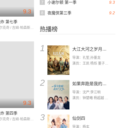
7
小谢尔顿 第一季
9.3
9.3
8
夜魔侠第三季
9.2
炸 第七季
约翰尼·盖尔克奇 / 吉姆·帕森斯 / 凯莉·库柯
热播榜
1
大江大河之岁月如歌
导演：孔笙;孙墨龙
演员：王凯 杨烁 董子健 杨采钰 张佳宁 练练 林栋甫 房子斌
2
如果奔跑是我的人生
导演：沈严;李江明
演员：钟楚曦 杨超越 许娣 陈小艺 侯雯元 宋洋 王宥钧 李添诺
9.3
炸 第四季
3
仙剑四
约翰尼·盖尔克奇 / 吉姆·帕森斯 / 凯莉·库柯
导演：杨玄