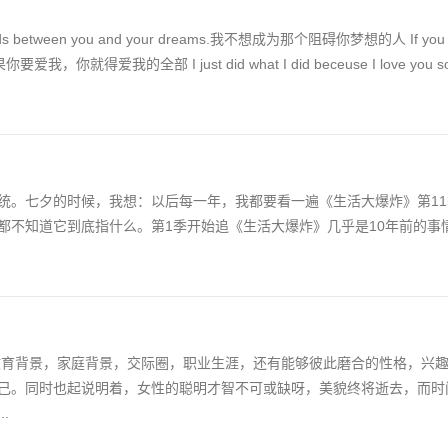
stands between you and your dreams.我不想成为那个阻碍你梦想的人 If you a
age,如果你要爱我，你就得爱我的全部 I just did what I did beceuse I love y
统。七夕的时候，我想：以后每一年，我都要看一遍《生活大爆炸》第11
都不知道它到底指什么。第1季开始追《生活大爆炸》几乎是10年前的事
致的教育背景，家庭背景，交际圈，职业生涯，还有能够彼此磨合的性格，兴
己。同时也起说明着，女性的聪明才智不可或缺呀，美貌终将逝去，而时
.