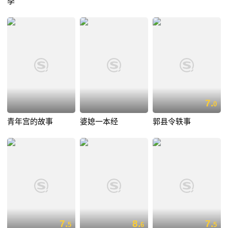
季
7.
0
青年宫的故事
婆媳一本经
郭县令轶事
7.
8.
7.
5
6
5