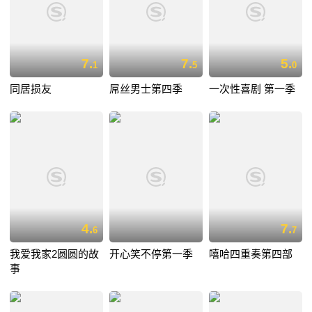
7.
7.
5.
1
5
0
同居损友
屌丝男士第四季
一次性喜剧 第一季
4.
7.
6
7
我爱我家2圆圆的故
开心笑不停第一季
嘻哈四重奏第四部
事