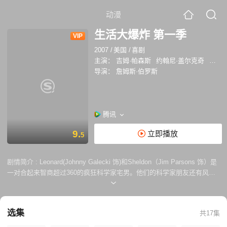
动漫
生活大爆炸 第一季
VIP
2007
/
美国
/
喜剧
主演：
吉姆·帕森斯
约翰尼·盖尔克奇
凯莉·
导演：
詹姆斯·伯罗斯
腾讯
9.
立即播放
5
剧情简介 :
Leonard(Johnny Galecki 饰)和Sheldon（Jim Parsons 饰）是
一对合起来智商超过360的疯狂科学家宅男。他们的科学家朋友还有风流
的Wolowitz（Simon Helberg 饰）和从来不和女人说话的印度人。 最近，
科学家宅男的对门搬来一个美女剧作家兼餐厅招待，Penny（Kaley
Cuoco 饰）。宅男开始蠢蠢欲动了，于是诸多啼笑皆非的故事在几个朋友
选集
共17集
间“爆炸”开来。