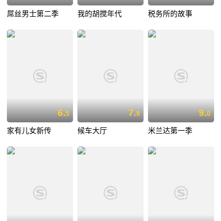
屌丝男士第二季
我的胡搅年代
税务所的故事
6.
7.
9.
5
9
0
家有儿女新传
候车大厅
米兰达第一季