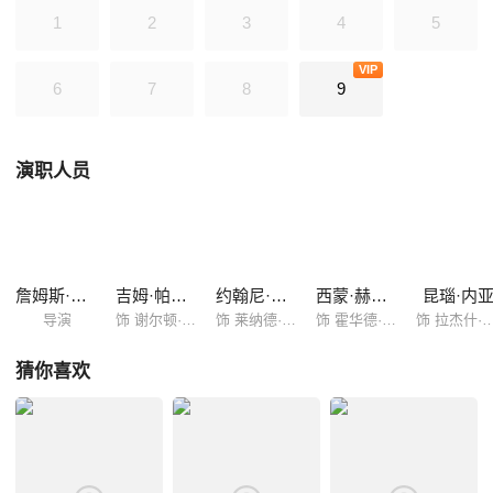
1
2
3
4
5
VIP
6
7
8
9
演职人员
詹姆斯·伯罗斯
吉姆·帕森斯
约翰尼·盖尔克奇
西蒙·赫尔伯格
昆瑙·内
导演
饰 谢尔顿·库珀/Sheldon Cooper
饰 莱纳德·霍夫斯塔特Leonard Leakey Hofstadter
饰 霍华德·沃洛维茨Howard Wolowitz
饰 拉杰什·库斯拉帕里/Rajesh Koot
猜你喜欢