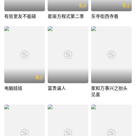
5.
9.
0
1
有些室友不能碰
星座方程式第二季
东寺街西寺巷
8.
2
电脑娃娃
富贵逼人
家和万事兴之抬头
见喜