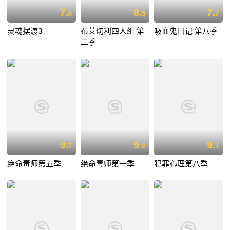
7.
8.
7.
6
5
7
灵魂摆渡3
布莱切利四人组 第
吸血鬼日记 第八季
二季
9.
9.
9.
7
2
1
绝命毒师第五季
绝命毒师第一季
犯罪心理第八季