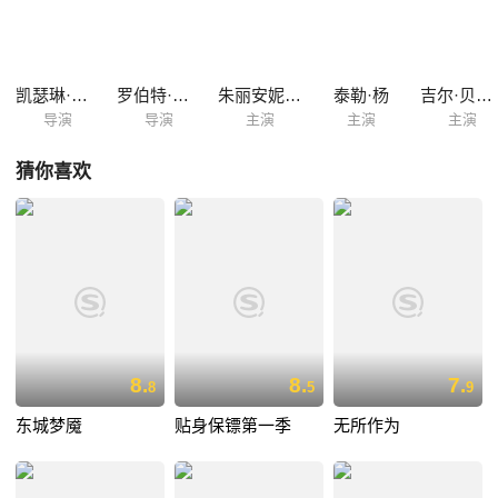
萦绕在他们的脑海里挥之不去。 Tyler Young饰演Philip O’Brien，是个感
性的年轻男孩，见识过不少痛苦的事。他原本在平和的小镇里，准备与养
母Helen重过新生活，而且他还爱上同校的男生Lukas，但目击到枪击事件
改变了一切。 Ju...
凯瑟琳·哈德威克
罗伯特·里伯曼
朱丽安妮·尼科尔森
泰勒·杨
吉尔·贝罗斯
导演
导演
主演
主演
主演
猜你喜欢
8.
8.
7.
8
5
9
东城梦魇
贴身保镖第一季
无所作为