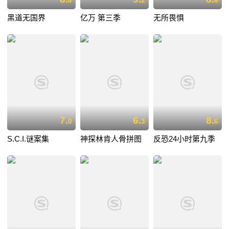
6
2
6
黑道无国界
亿万 第三季
无所畏惧
7.
6.
8.
0
3
6
S.C.I.谜案集
神探林肯人骨拼图
反恐24小时第九季