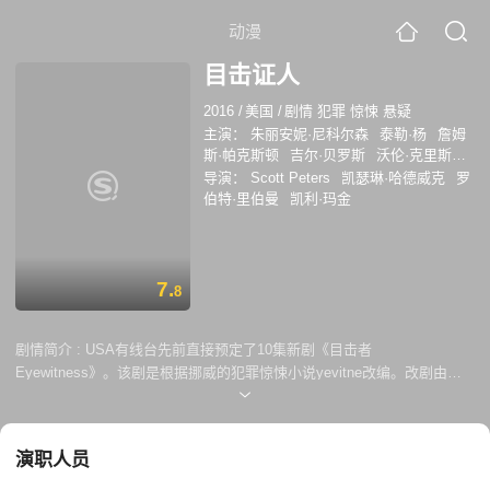
动漫
目击证人
2016
/
美国
/
剧情 犯罪 惊悚 悬疑
主演：
朱丽安妮·尼科尔森
泰勒·杨
詹姆
斯·帕克斯顿
吉尔·贝罗斯
沃伦·克里斯蒂
艾丹·迪瓦恩
阿曼达·布鲁盖尔
梅赛德斯·
导演：
Scott Peters
凯瑟琳·哈德威克
罗
莫里斯
蓝宝·桑·法兰克斯
马修·穆雷
伯特·里伯曼
凯利·玛金
7.
8
剧情简介 :
USA有线台先前直接预定了10集新剧《目击者
Eyewitness》。该剧是根据挪威的犯罪惊悚小说yevitne改编。改剧由
《警魂 Shades of Blue》的创作人Adi Hasak打造，同时他也会是该剧的
编剧和制片人。Catherine Hardwicke负责执导。 《目击者Eyewitness》
讲述的是两个无知的青少年兼情侣（其中一人由Tyler Young饰演）在丛林
演职人员
里目睹了一场枪击事件，且从枪击事件中死里逃生的故事。尽管他们一直
死守着这个秘密以防犯罪分子找到他们，但却发现他们所看到的情景一直