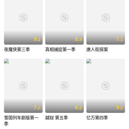
9.
8.
7.
2
9
1
夜魔侠第三季
真相捕捉第一季
唐人街探案
7.
8.
9.
2
2
2
雪国列车剧版第一
越狱 第五季
亿万第四季
季