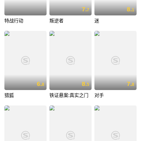
7.
8.
7
1
特战行动
叛逆者
迷
6.
8.
7.
8
5
8
猎狐
铁证悬案:真实之门
对手