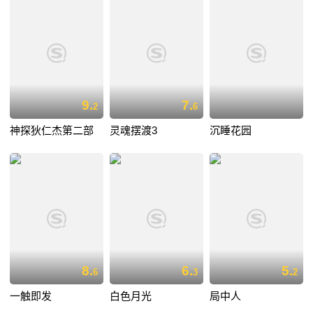
9.
7.
2
6
神探狄仁杰第二部
灵魂摆渡3
沉睡花园
8.
6.
5.
6
3
2
一触即发
白色月光
局中人