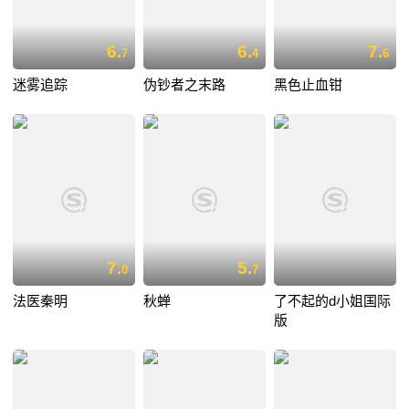
6.
6.
7.
7
4
6
迷雾追踪
伪钞者之末路
黑色止血钳
7.
5.
0
7
法医秦明
秋蝉
了不起的d小姐国际
版