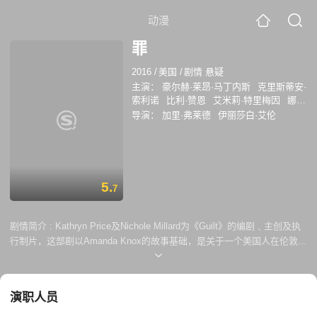
动漫
罪
2016
/
美国
/
剧情 悬疑
主演：
豪尔赫·莱昂·马丁内斯
克里斯蒂安·
索利诺
比利·赞恩
艾米莉·特里梅因
娜奥
米·瑞恩
凯文·J·瑞恩
迈克尔·林道尔
安东
导演：
加里·弗莱德
伊丽莎白·艾伦
尼·海德
Rebekah Wainwright
凯蒂·克拉
克森-希尔
5.
7
剧情简介 :
Kathryn Price及Nichole Millard为《Guilt》的编剧﹑主创及执
行制片，这部剧以Amanda Knox的故事基础，是关于一个美国人在伦敦，
最终成为杀死她室友的主要嫌疑人的故事。当调查进一步展开，我们将知
道她到底是像伦敦小报所指，一个天真无邪的小女孩受到了不好的影响，
还是实际一个谋杀最好朋友的疯子。当丑恶的真相一步步揭开的时候，来
演职人员
到伦敦为她辩护的姐姐都质疑自己是不是真的了解妹妹。这部剧将全方位
揭示伦敦社会，从一个豪华但是堕落的成人俱乐部到皇室家族。