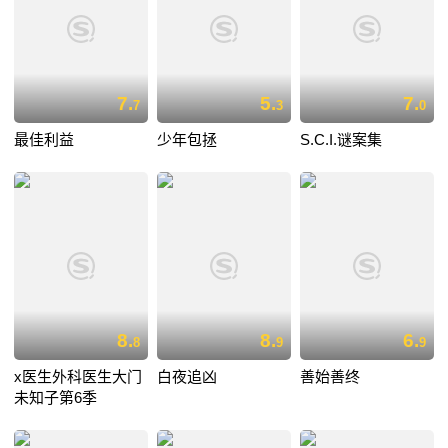
7.
5.
7.
7
3
0
最佳利益
少年包拯
S.C.I.谜案集
8.
8.
6.
8
9
9
x医生外科医生大门
白夜追凶
善始善终
未知子第6季