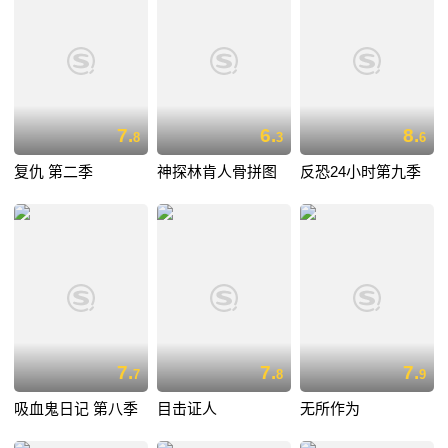
7.
6.
8.
8
3
6
复仇 第二季
神探林肯人骨拼图
反恐24小时第九季
7.
7.
7.
7
8
9
吸血鬼日记 第八季
目击证人
无所作为