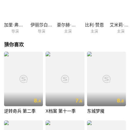
加里·弗莱德
伊丽莎白·艾伦
豪尔赫·莱昂·马丁内斯
比利·赞恩
艾米莉·特里梅因
导演
导演
主演
主演
主演
猜你喜欢
8.
7.
8.
4
6
8
逆转奇兵 第二季
X档案 第十一季
东城梦魇