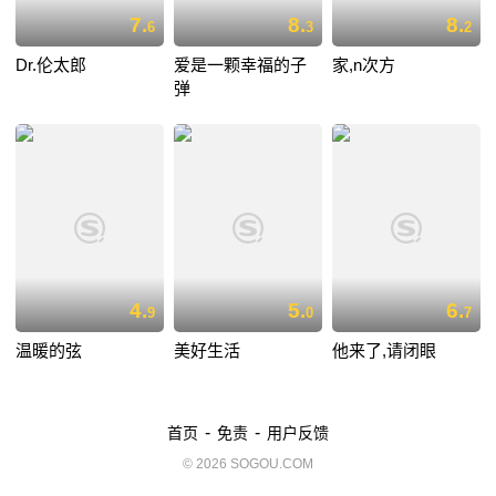
7.
8.
8.
6
3
2
Dr.伦太郎
爱是一颗幸福的子
家,n次方
弹
4.
5.
6.
9
0
7
温暖的弦
美好生活
他来了,请闭眼
-
-
首页
免责
用户反馈
© 2026 SOGOU.COM