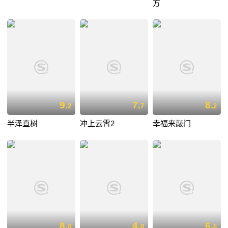
方
9.
7.
8.
2
7
2
半泽直树
冲上云霄2
幸福来敲门
8.
4.
6.
0
8
6