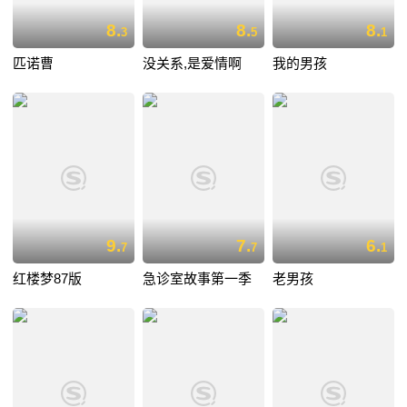
8.
8.
8.
3
5
1
匹诺曹
没关系,是爱情啊
我的男孩
9.
7.
6.
7
7
1
红楼梦87版
急诊室故事第一季
老男孩