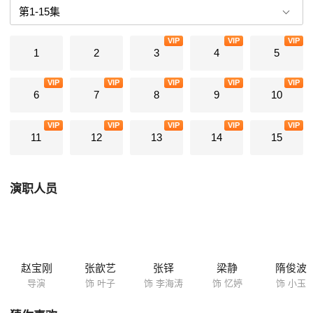
丢了工作，但海涛心里始终只有叶子。
VIP
VIP
VIP
1
2
3
4
5
VIP
VIP
VIP
VIP
VIP
6
7
8
9
10
VIP
VIP
VIP
VIP
VIP
11
12
13
14
15
演职人员
赵宝刚
张歆艺
张铎
梁静
隋俊波
导演
饰 叶子
饰 李海涛
饰 忆婷
饰 小玉