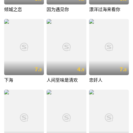
倾城之恋
因为遇见你
漂洋过海来看你
7.
4.
7.
9
9
8
下海
人间至味是清欢
忠奸人