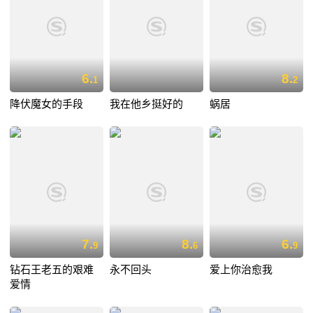
6.
8.
1
2
降伏魔女的手段
我在他乡挺好的
蜗居
7.
8.
6.
9
6
9
钻石王老五的艰难
永不回头
爱上你治愈我
爱情