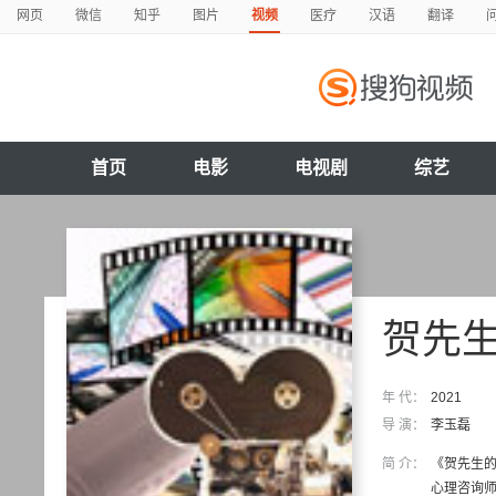
网页
微信
知乎
图片
视频
医疗
汉语
翻译
首页
电影
电视剧
综艺
贺先
年 代：
2021
导 演：
李玉磊
简 介：
《贺先生
心理咨询