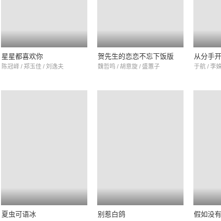
星星都喜欢你
贺先生的恋恋不忘下饭版
从分手
陈冠峄 / 郑玉佳 / 刘逸夫
魏哲鸣 / 胡意旋 / 盛蕙子
于航 / 李
夏虫可语冰
别惹白鸽
假如没