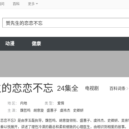
问问
百科
更多
动漫
健康
生的恋恋不忘
24集全
电视剧
百科词条
地 区：
内地
类 型：
爱情
主 演：
魏哲鸣
胡意旋
盛蕙子
虞祎杰
史卿妍
的恋恋不忘》是由李玉磊执导，魏哲鸣、胡意旋领衔、盛蕙子、虞祎杰、史卿妍、吴崇
师秦以悦展开，讲述了理性冷漠的霸总和柔软细致的心理医生，由相识到相爱的故事。