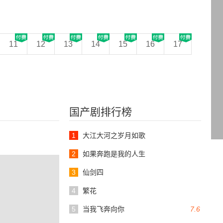
11
12
13
14
15
16
17
国产剧排行榜
1
大江大河之岁月如歌
2
如果奔跑是我的人生
3
仙剑四
4
繁花
5
当我飞奔向你
7.6