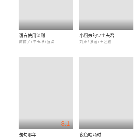
谎言使用法则
小厨娘的少主夫君
陈俊宇 / 牛玉坤 / 宣淏
刘涛 / 张涵 / 王艺鑫
8.1
匆匆那年
夜色暗涌时