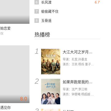
6
长风渡
6.7
7
偷偷藏不住
8
玉骨遥
开始恋爱
姝仪
热播榜
1
大江大河之岁月如歌
导演：孔笙;孙墨龙
演员：王凯 杨烁 董子健 杨采钰 张佳宁 练练 林栋甫 房子斌
2
如果奔跑是我的人生
导演：沈严;李江明
演员：钟楚曦 杨超越 许娣 陈小艺 侯雯元 宋洋 王宥钧 李添诺
8.0
有遇见你