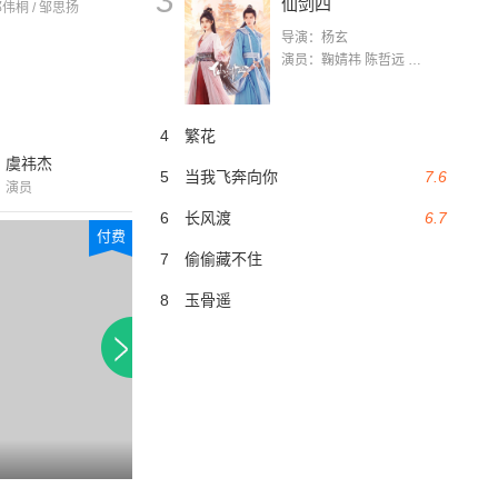
3
仙剑四
邵伟桐 / 邹思扬
导演：杨玄
演员：鞠婧祎 陈哲远 茅子俊 毛晓慧 王媛可 张志浩 林枫松 张帆（演员）
4
繁花
虞祎杰
5
当我飞奔向你
7.6
演员
6
长风渡
6.7
付费
付费
7
偷偷藏不住
8
玉骨遥