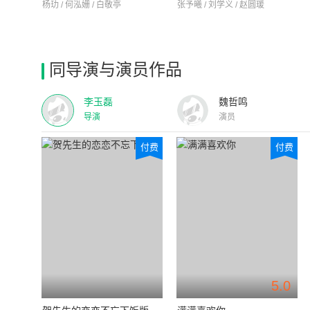
杨玏 / 何泓姗 / 白敬亭
张予曦 / 刘学义 / 赵圆瑗
同导演与演员作品
李玉磊
魏哲鸣
导演
演员
付费
付费
5.0