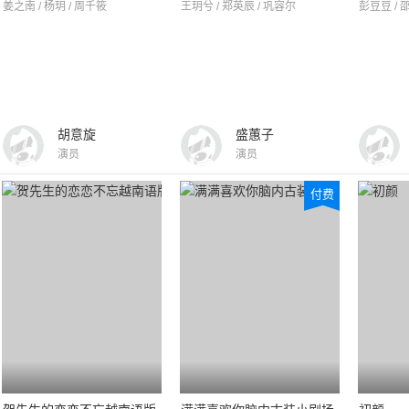
姜之南 / 杨玥 / 周千筱
王玥兮 / 郑英辰 / 巩容尔
彭豆豆 / 
胡意旋
盛蕙子
演员
演员
付费