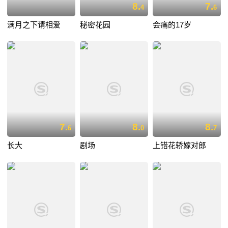
8.
7.
4
6
满月之下请相爱
秘密花园
会痛的17岁
7.
8.
8.
6
0
7
长大
剧场
上错花轿嫁对郎