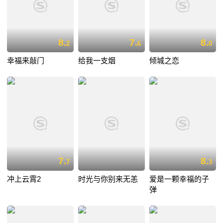
8.
7.
8.
2
6
0
幸福来敲门
给我一支烟
倾城之恋
7.
8.
7
3
冲上云霄2
时光与你别来无恙
爱是一颗幸福的子
弹