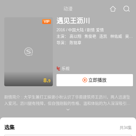
动漫
遇见王沥川
VIP
2016
/
中国大陆
/
剧情 爱情
主演：
高以翔
焦俊艳
连凯
林佑威
吴辰君
导演：
陈铭章
乐视
8.
立即播放
9
剧情简介 :
大学生兼打工妹谢小秋认识了华裔建筑师王沥川，两人迅速坠
入爱河。沥川腿有残障，但自强刚毅的性格、温和体贴的为人深深吸引了
小秋。没过多久，一张病情报告令沥川意识到自己与小秋的爱情无法继
续，于是中止了与她的一切联系。 四年后，小秋以职业翻译的身份进
入沥川所属的公司工作，却在一次投标泄密事件中与沥川不期而遇。此时
选集
共34集
的小秋正被上司萧观狂热追求，而沥川的身边也多了一位美貌多情的女同
事。深爱沥川的小秋不愿放弃旧情，而不忍耽误小秋的沥川只能佯装冷