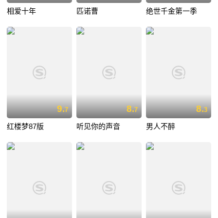
相爱十年
匹诺曹
绝世千金第一季
9.
8.
8.
7
7
3
红楼梦87版
听见你的声音
男人不醉