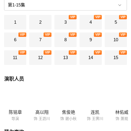
漠。 面对再次来临的爱情危机，深深相爱的两个人交出了不同的答
卷，却终于明白幸福从来都不是唾手可得。
VIP
VIP
VIP
1
2
3
4
5
VIP
VIP
VIP
VIP
VIP
6
7
8
9
10
VIP
VIP
VIP
VIP
VIP
11
12
13
14
15
演职人员
陈铭章
高以翔
焦俊艳
连凯
林佑威
导演
饰 王沥川
饰 谢小秋
饰 王霁川
饰 萧观