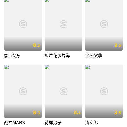
8.
9.
2
0
家,n次方
那片花那片海
金枝欲孽
8.
8.
3.
3
4
5
战神MARS
花样男子
涛女郎