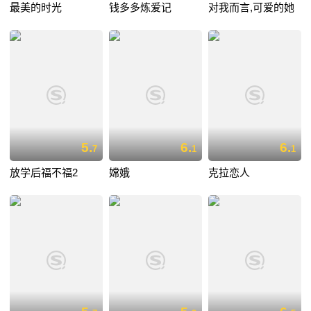
最美的时光
钱多多炼爱记
对我而言,可爱的她
5.
6.
6.
7
1
1
放学后福不福2
嫦娥
克拉恋人