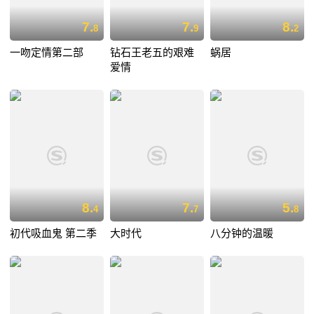
7.
7.
8.
8
9
2
一吻定情第二部
钻石王老五的艰难
蜗居
爱情
8.
7.
5.
4
7
8
初代吸血鬼 第二季
大时代
八分钟的温暖