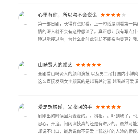
心里有你，所以吻不会说谎
第一部日剧，长得有点好看。上一句话是刚看第一集的
情的深入就不会有这种想法了。真正想让我有写点什么
睡过觉接过吻，为什么此时此刻却不能亲吻美尊？我..
山崎贤人的颜艺
全剧看山崎贤人的颜和演技 以及男二吊打国内小鲜肉 
这么直接发图女主颜真的是越看越讨喜 越看越可爱 真
爱是想触碰，又收回的手
剧刚出的时候因为麦麦的。。扮相。。吓到我了，也
忍心，开追。闲闲演技真的还是有进步的。虽然可能
却说不出口，最后说你不要爱上我这样的人渣的桥段..