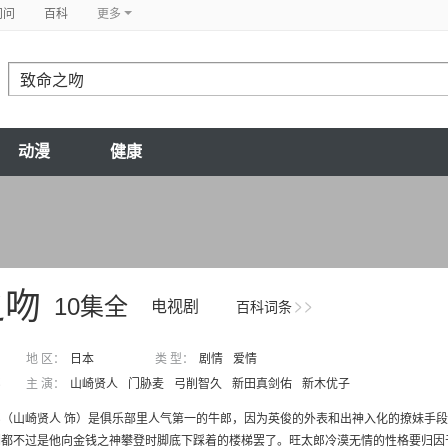
问问
百科
更多
动漫
健康
之吻
10集全
电视剧
百科词条
地 区：
日本
类 型：
剧情
爱情
郎
主 演：
山崎贤人
门胁麦
弓削智久
新田真剑佑
新木优子
郎（山崎贤人 饰）是俱乐部里人气第一的牛郎，因为英俊的外表和出神入化的撩妹手
都不过是他向金钱之神攀登时脚底下踩着的楼梯罢了。旺太郎冷漠无情的性格要归因于