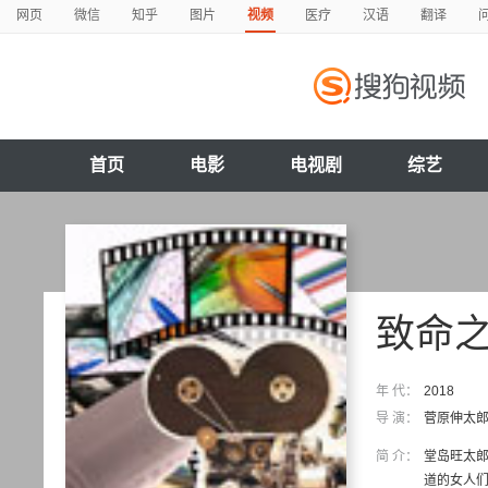
网页
微信
知乎
图片
视频
医疗
汉语
翻译
首页
电影
电视剧
综艺
致命
年 代：
2018
导 演：
菅原伸太
简 介：
堂岛旺太
道的女人们