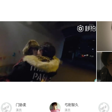
门胁麦
弓削智久
演员
演员