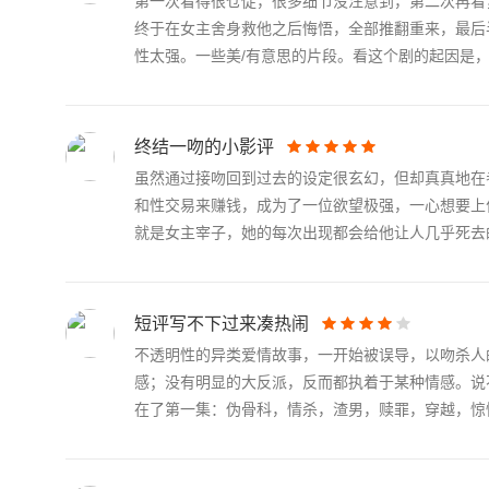
第一次看得很仓促，很多细节没注意到，第二次再看
终于在女主舍身救他之后悔悟，全部推翻重来，最后
性太强。一些美/有意思的片段。看这个剧的起因是，.
终结一吻的小影评
虽然通过接吻回到过去的设定很玄幻，但却真真地在
和性交易来赚钱，成为了一位欲望极强，一心想要上
就是女主宰子，她的每次出现都会给他让人几乎死去的.
短评写不下过来凑热闹
不透明性的异类爱情故事，一开始被误导，以吻杀人
感；没有明显的大反派，反而都执着于某种情感。说
在了第一集：伪骨科，情杀，渣男，赎罪，穿越，惊悚.