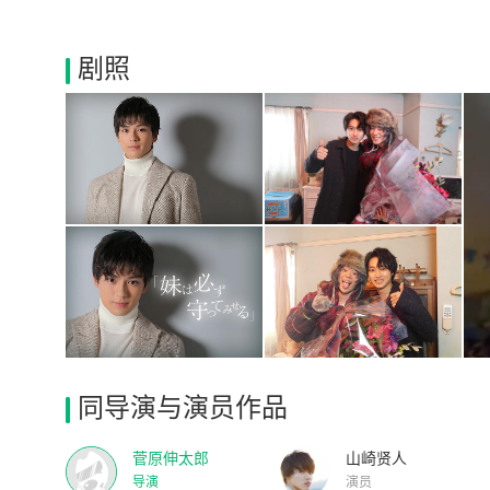
剧照
同导演与演员作品
菅原伸太郎
山崎贤人
导演
演员