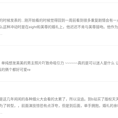
时候发表的...刚开始看的时候觉得回到一周前看到很多重复剧情会有一
这种冲动时是在eight和美尊的婚礼上，他迟迟不肯与美尊接吻。他作
.
单纯想发美美的男主照片吖致命吸引力 ~~~~~~真的是可以迷人是什么 
的俩个都好可爱re
是这几年闲闲的各种烟火大会看的太累了，所以没追。到b站买了版权天
为了转型，，前面演技惊恐有点浮夸，但是到后面，单手拥抱，婚礼的亲
.