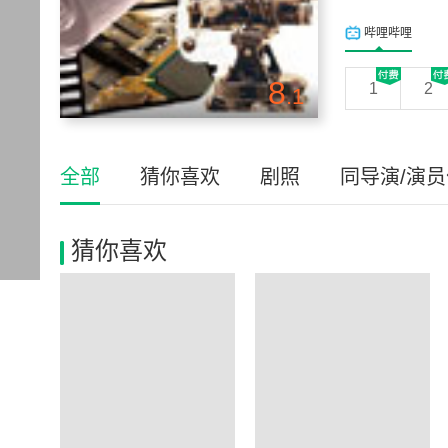
哔哩哔哩
8
1
2
.1
全部
猜你喜欢
剧照
同导演/演
猜你喜欢