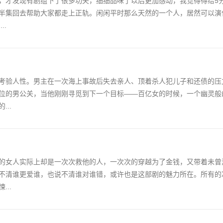
，才发现有剧组下了很多功夫，细细品味了以后更加感动，我觉得得给5
半集回去帮助大家都走上正轨。闲闲平时那么天然的一个人，居然可以演
..
考验人性。男主在一次海上事故后失去亲人、顶着杀人犯儿子和还债的压
位的男公关，当他刚刚寻觅到下一个目标——百亿女的时候，一个幽灵般
..
的女人实际上却是一次次救他的人，一次次的穿越为了金钱，又带着未曾
不清谁更爱谁，也说不清谁对谁错，或许也是这部剧的魅力所在。所有的
..