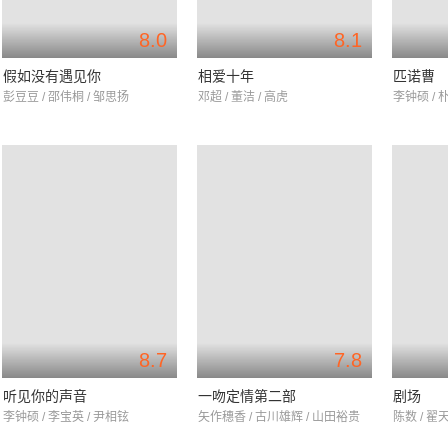
8.0
8.1
假如没有遇见你
相爱十年
匹诺曹
彭豆豆 / 邵伟桐 / 邹思扬
邓超 / 董洁 / 高虎
李钟硕 / 
8.7
7.8
听见你的声音
一吻定情第二部
剧场
李钟硕 / 李宝英 / 尹相铉
矢作穗香 / 古川雄辉 / 山田裕贵
陈数 / 翟天