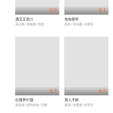
8.9
8.1
遇见王沥川
匆匆那年
高以翔 / 焦俊艳 / 连凯
杨玏 / 何泓姗 / 白敬亭
9.7
8.3
红楼梦87版
男人不醉
陈晓旭 / 欧阳奋强 / 邓婕
章涛 / 张墨锡 / 纪亚文