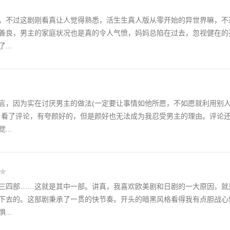
。不过这剧刚看真让人觉得熟悉，活生生真人版从零开始的异世界嘛，不
善良，男主的家庭状况也是真的令人气愤，妈妈总陷在过去，忽视健在的
..
言，因为实在讨厌男主的做法(一定要让事情如他所愿，不如愿就利用别
。看了评论，有夸颜好的，但是颜好也无法成为我忍受男主的理由。评论
..
三四部……这就是其中一部。讲真，我喜欢欧美剧和日剧的一大原因，就
下去的。这部剧秉承了一贯的快节奏。开头的暗黑风格看得我有点胆战心
..