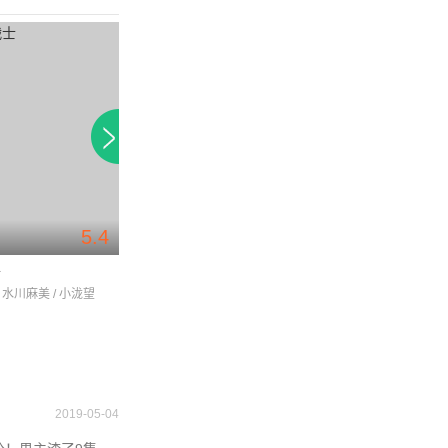
5.4
7.1
士
东京宇宙人兄弟
出租救世主
 水川麻美 / 小泷望
伊野尾慧 / 户塚祥太 / 大后寿寿花
泽村一树 / 藤井流星 
2019-05-04