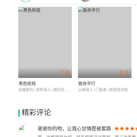
7.8
8.1
黑色校规
致命平行
佐藤胜利 / 高桥海人 / 莫托拉·世理奈
山崎贤人 / 门胁麦 / 新田真剑佑
精彩评论
谢谢你的吻，让我心甘情愿被套路