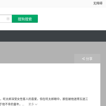
无障碍
分享
段，旺太郎深受女性客人的喜爱，但在旺太郎眼中，那些被他迷得五迷三
他不幸的童年，...
更多