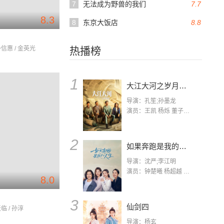
7
无法成为野兽的我们
7.7
8.3
8
东京大饭店
8.8
朴信惠 / 金英光
热播榜
1
大江大河之岁月如歌
导演：孔笙;孙墨龙
演员：王凯 杨烁 董子健 杨采钰 张佳宁 练练 林栋甫 房子斌
2
如果奔跑是我的人生
导演：沈严;李江明
演员：钟楚曦 杨超越 许娣 陈小艺 侯雯元 宋洋 王宥钧 李添诺
8.0
3
仙剑四
临 / 孙淳
导演：杨玄