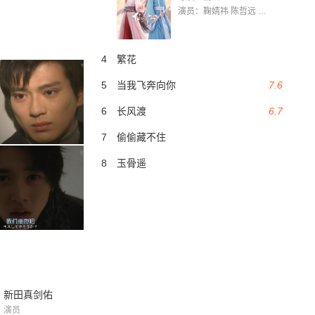
演员：鞠婧祎 陈哲远 茅子俊 毛晓慧 王媛可 张志浩 林枫松 张帆（演员）
4
繁花
5
当我飞奔向你
7.6
6
长风渡
6.7
7
偷偷藏不住
8
玉骨遥
新田真剑佑
演员