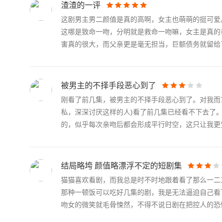
渣渣的一评
这剧男主男二颜值是真的高啊，女主也萌萌的挺可爱
这哪是致命一吻，分明就是救命一吻嘛，女主是真的
害真的很大，而父亲更是毫无担当，巨额债务就留给了.
被男主的不择手段恶心到了
刚看了前几集，被男主的不择手段恶心到了。对我而
私，深深讨厌这样的人)看了前几集已经看不下去了
的，似乎每次亲吻后都会形成平行时空，这只让我更觉.
结局略垮 颜值略漂浮不定的短剧集
猫猫喜欢看剧，而我总是时不时地跟着看了那么一二
那种一顿饭可以吃好几集的剧，我是无法逼迫自己看
吻女的微笑就毛骨悚然，不得不说日剧在把控人的恐惧.