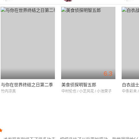
6.3
与你在世界终结之日第二季
美食侦探明智五郎
白衣战
竹内凉真
中村伦也 / 小芝风花 / 小池荣子
中条彩未 /