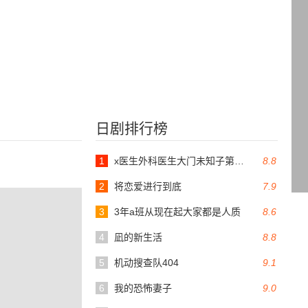
日剧排行榜
1
x医生外科医生大门未知子第6季
8.8
2
将恋爱进行到底
7.9
3
3年a班从现在起大家都是人质
8.6
4
凪的新生活
8.8
5
机动搜查队404
9.1
6
我的恐怖妻子
9.0