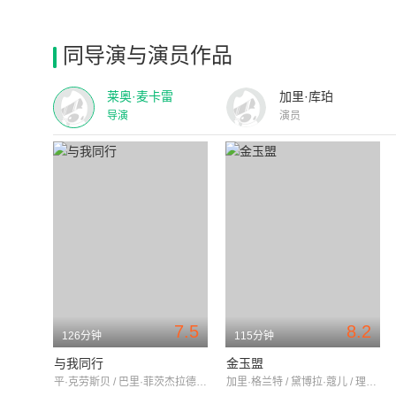
同导演与演员作品
莱奥·麦卡雷
加里·库珀
导演
演员
7.5
8.2
126分钟
115分钟
与我同行
金玉盟
平·克劳斯贝 / 巴里·菲茨杰拉德 / 弗兰克·麦休
加里·格兰特 / 黛博拉·蔻儿 / 理查德·邓宁