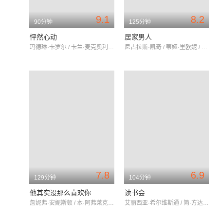
9.1
8.2
90分钟
125分钟
怦然心动
居家男人
玛德琳·卡罗尔 / 卡兰·麦克奥利菲 / 瑞贝卡·德·莫妮
尼古拉斯·凯奇 / 蒂娅·里欧妮 / 唐·钱德尔
7.8
6.9
129分钟
104分钟
他其实没那么喜欢你
读书会
詹妮弗·安妮斯顿 / 本·阿弗莱克 / 詹妮弗·康纳利
艾丽西亚·希尔维斯通 / 简·方达 / 玛丽·斯汀伯根