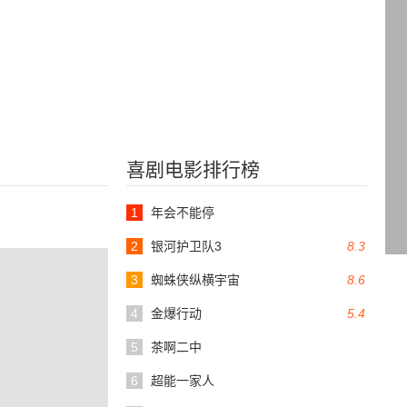
喜剧电影排行榜
1
年会不能停
2
银河护卫队3
8.3
3
蜘蛛侠纵横宇宙
8.6
4
金爆行动
5.4
5
茶啊二中
6
超能一家人