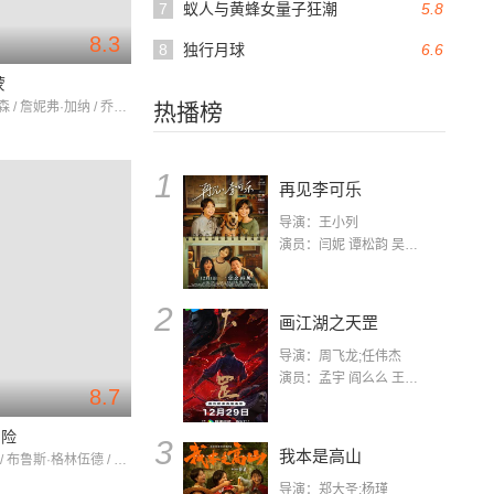
7
蚁人与黄蜂女量子狂潮
5.8
8.3
8
独行月球
6.6
蒙
尼克·罗宾森 / 詹妮弗·加纳 / 乔什·杜哈明
热播榜
1
再见李可乐
导演：王小列
演员：闫妮 谭松韵 吴京 蒋龙 赵小棠 冯雷 李虎城 平安 小七 小可乐
2
画江湖之天罡
导演：周飞龙;任伟杰
演员：孟宇 阎么么 王凯 郭政建 阎萌萌 杨默 高枫 齐斯伽 刘芊含 马程
8.7
冒险
3
我本是高山
保罗·沃克 / 布鲁斯·格林伍德 / 穆恩·布拉得古德
导演：郑大圣;杨瑾