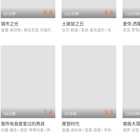
9.3
8.6
87分钟
101分钟
110分钟
城市之光
土拨鼠之日
爱你,西
查理·卓别林 / 弗吉尼亚·切瑞尔 / 佛罗伦斯·李
比尔·默瑞 / 安迪·麦克道尔 / 克里斯·艾略特
7.4
9.3
99分钟
87分钟
120分钟
致所有我曾爱过的男孩
摩登时代
南极大
拉娜·康多 / 诺亚·琴蒂内奥 / 伊瑟尔·布罗萨德
查理·卓别林 / 宝莲·高黛 / 亨利·伯格曼