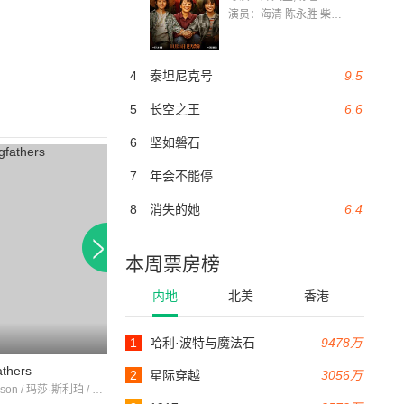
演员：海清 陈永胜 柴烨 王玥婷 万国鹏 美朵达瓦 赵瑞婷 罗解艳 郭莉娜 潘家艳
4
泰坦尼克号
9.5
5
长空之王
6.6
6
坚如磐石
7
年会不能停
8
消失的她
6.4
本周票房榜
内地
北美
香港
1
哈利·波特与魔法石
9478万
73分钟
106分钟
athers
九十年代的美女
集合到国旗下的男
2
星际穿越
3056万
MaxDavidson / 玛莎·斯利珀 / EdwardClayton
约翰尼·马克·布朗 / 梅·韦斯特 / 凯瑟琳·德米勒