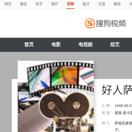
网页
微信
知乎
图片
视频
医疗
汉语
翻译
首页
电影
电视剧
综艺
好人
上 映：
1948-09-0
导 演：
莱奥·麦卡
简 介：
萨姆克莱
子。