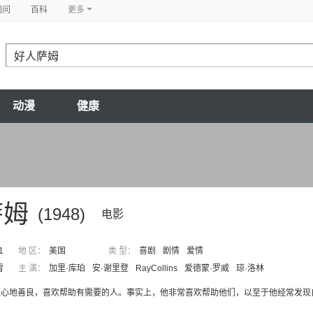
问问
百科
更多
动漫
健康
萨姆
(1948)
电影
1
地 区：
美国
类 型：
喜剧
剧情
爱情
雷
主 演：
加里·库珀
安·谢里登
RayCollins
爱德蒙·罗威
琼·洛林
顿心地善良，喜欢帮助有需要的人。事实上，他非常喜欢帮助他们，以至于他经常发现