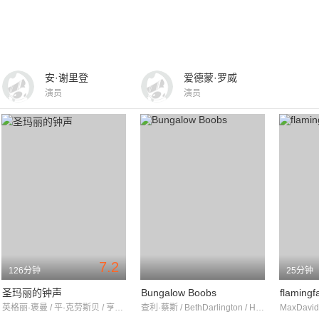
安·谢里登
爱德蒙·罗威
演员
演员
7.2
126分钟
25分钟
圣玛丽的钟声
Bungalow Boobs
flamingf
英格丽·褒曼 / 平·克劳斯贝 / 亨利·崔佛斯
查利·蔡斯 / BethDarlington / HelenGilmore