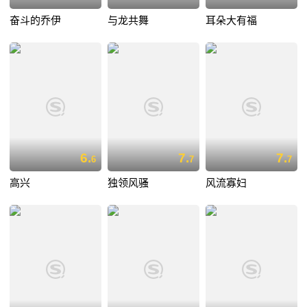
奋斗的乔伊
与龙共舞
耳朵大有福
6.
7.
7.
6
7
7
高兴
独领风骚
风流寡妇