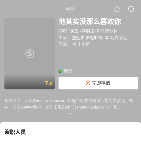
电影
他其实没那么喜欢你
2009
/
美国
/
喜剧 剧情
/
129分钟
主演：
詹妮弗·安妮斯顿
本·阿弗莱克
詹妮弗
导演：
肯·卡皮斯
腾讯
7.
立即播放
8
剧情简介 :
GiGi(Ginnifer Goodwin 饰)是个对爱情充满幻想的女孩儿，却
在一次次约会中受挫。她的闺蜜Beth（Jennifer Aniston 饰）和
Janine（Jennifer Connelly 饰）不断鼓励GiGi在感情中振奋起来，却各自
对爱情怀有遗憾。Beth与Neil（Ben Affleck 饰）同居七年，却一直未能等
来期待的那枚婚戒。Janine的敏感让她与Ben（Bradley Cooper 饰）的婚
演职人员
姻陷入僵局，而Ben与歌手Anna（Scarlett Johansson 饰）的婚外情更是
给他们的婚姻雪上加霜。Anna一边拒绝拥趸Conor（Kevin Connolly 饰）