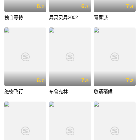
8.
6.
7.
2
7
4
独自等待
异灵灵异2002
青春派
6.
7.
7.
7
9
2
绝密飞行
布鲁克林
敬请稍候