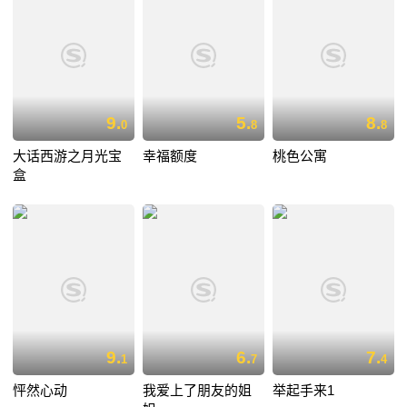
9.
5.
8.
0
8
8
大话西游之月光宝
幸福额度
桃色公寓
盒
9.
6.
7.
1
7
4
怦然心动
我爱上了朋友的姐
举起手来1