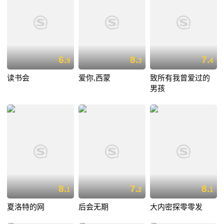
6.
8.
7.
9
3
4
读书会
爱你,西蒙
致所有我曾爱过的
男孩
8.
7.
8.
1
2
1
夏洛特的网
后会无期
大内密探零零发