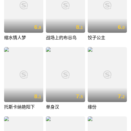
6.
8.
6.
8
1
0
缩水情人梦
战场上的布谷鸟
饺子公主
8.
7.
7.
1
5
2
托斯卡纳艳阳下
单身汉
缘份