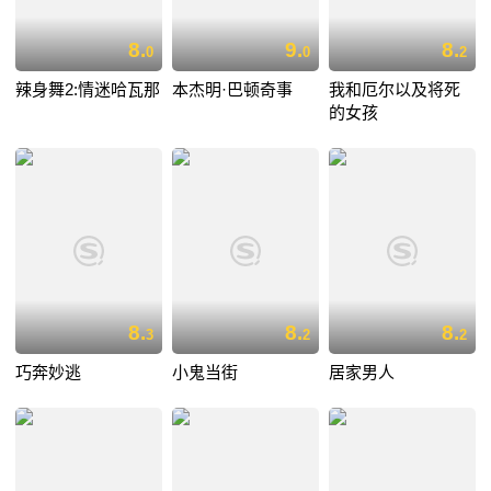
8.
9.
8.
0
0
2
辣身舞2:情迷哈瓦那
本杰明·巴顿奇事
我和厄尔以及将死
的女孩
8.
8.
8.
3
2
2
巧奔妙逃
小鬼当街
居家男人