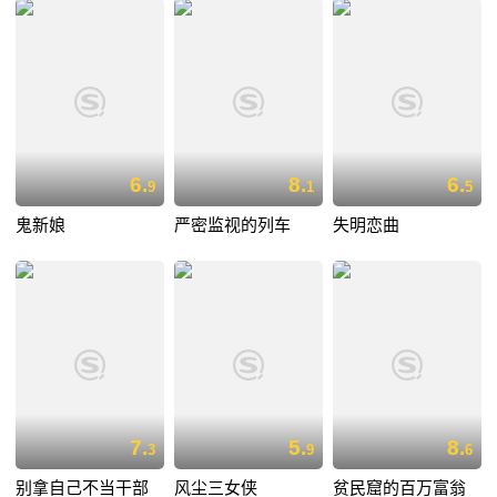
6.
8.
6.
9
1
5
鬼新娘
严密监视的列车
失明恋曲
7.
5.
8.
3
9
6
别拿自己不当干部
风尘三女侠
贫民窟的百万富翁