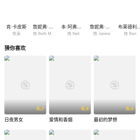
的示好，一边热情似火的期待Ben离开Janine，可是Ben真的能离开
Janine来到她的身边么？另一方面Anna的好友Mary（Drew Barrymore...
肯·卡皮斯
詹妮弗·安妮斯顿
本·阿弗莱克
詹妮弗·康纳利
布莱德利
导演
饰 Beth Murphy
饰 Neil
饰 Janine
饰 Ben
猜你喜欢
6.
6.
6.
7
8
9
日夜男女
爱情和香烟
最初的梦想