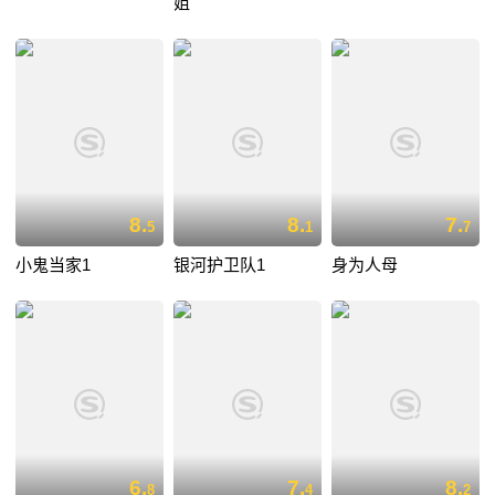
姐
8.
8.
7.
5
1
7
小鬼当家1
银河护卫队1
身为人母
6.
7.
8.
8
4
2