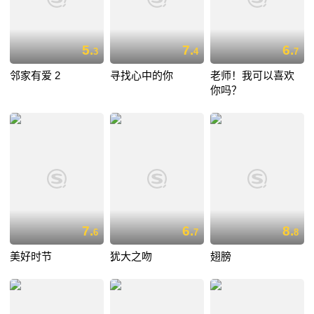
5.
7.
6.
3
4
7
邻家有爱 2
寻找心中的你
老师！我可以喜欢
你吗？
7.
6.
8.
6
7
8
美好时节
犹大之吻
翅膀