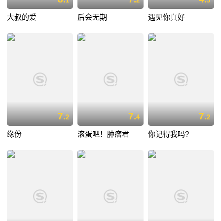
1
2
5
大叔的爱
后会无期
遇见你真好
7.
7.
7.
2
4
2
缘份
滚蛋吧！肿瘤君
你记得我吗?