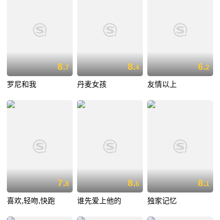
8.
8.
6.
7
4
2
罗尼和我
丹麦女孩
友情以上
7.
8.
8.
8
6
1
喜欢,轻吻,快跑
谁先爱上他的
独家记忆