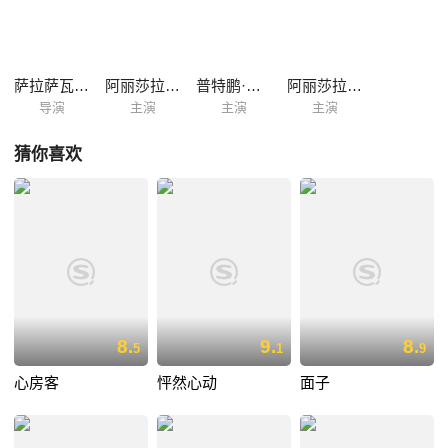
了心扉。Pim喜欢上了Kim做的菜。慢慢地，两人形影不离的关系，引起
了Pim朋友们的嫉妒。甚至连熟识的哥哥也以男友自居，让她很受伤。在
经历了多次波折之后，Pim赫然发现，原来当彼此的心心相印时，并不存
在不能逾越的界限……
萨拉萨瓦蒂·翁索姆佩奇
阿丽莎拉·翁差丽
普特鹏·普罗萨卡·那·萨克那卡林
阿丽莎拉·唐伯妮苏
导演
主演
主演
主演
猜你喜欢
8.
9.
8.
5
1
9
心房客
怦然心动
面子