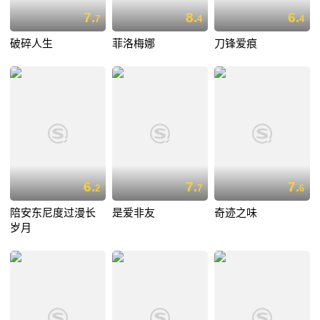
7.
8.
6.
7
4
4
破碎人生
菲洛梅娜
刀锋爱痕
6.
7.
7.
2
7
6
陪安东尼度过漫长
是爱非友
奇迹之味
岁月