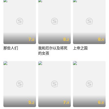
7.
8.
8.
0
2
4
那些人们
我和厄尔以及将死
上帝之国
的女孩
5.
7.
6.
2
4
8