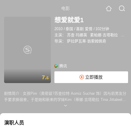
电影
想爱就爱1
2010
/
泰国
/
喜剧 爱情
/
102分钟
主演：
苏查·玛娜英
素帕娜·吉塔勒拉
阿丽
导演：
萨拉萨瓦蒂·翁索姆佩奇
腾讯
7.
立即播放
6
剧情简介 :
女孩Pim（奥密兹?苏查拉特 Aomiz Suchar 饰）因与前男友分
手要求换宿舍，于是她和新来的学妹Kim（蒂娜·吉塔勒拉 Tina Jittaleela
饰）成了同居舍友。起初，Pim以为Kim是走错屋的小正太，直到对方袒
露胸襟，她才赫然发现 其实是同类。第 一印象如此之差，让Pim怀疑其
拉拉倾向严重，索性在宿舍中画定了三八线。尽管Kim百般讨好，但是
演职人员
Pim还是觉得她弹吉他、玩电玩很烦人。倒是Pim的闺蜜对Kim仰慕已久，
大献殷勤。直到Pim随Kim回了家，夜晚听她弹吉他，两人才慢慢地敞开