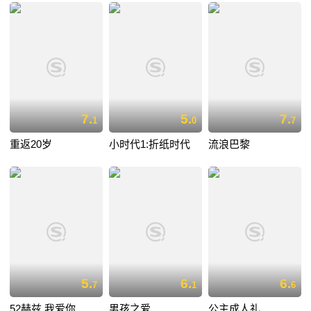
7.
5.
7.
1
0
7
重返20岁
小时代1:折纸时代
流浪巴黎
5.
6.
6.
7
1
6
52赫兹,我爱你
男孩之爱
公主成人礼