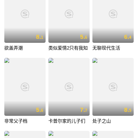
8.
5.
6.
1
6
4
欲盖弄潮
类似爱情2只有我知
无聊现代生活
5.
7.
8.
6
7
5
非常父子档
卡普尔家的儿子们
处子之山