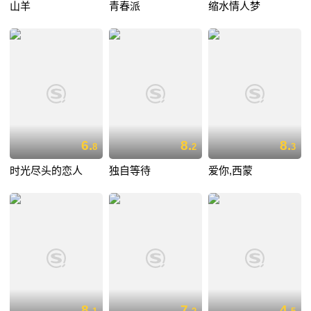
山羊
青春派
缩水情人梦
6.
8.
8.
8
2
3
时光尽头的恋人
独自等待
爱你,西蒙
8.
7.
4.