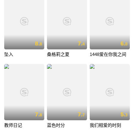
8.
7.
6.
8
4
0
坠入
桑格莉之夏
1448爱在你我之间
7.
7.
5.
8
7
3
教师日记
蓝色时分
我们相爱的时刻