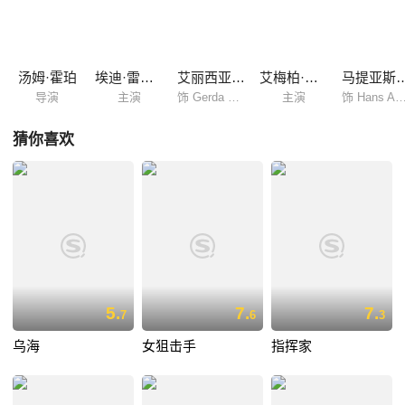
人生投下了一颗震撼弹，她该如何继续爱她的伴侣？她们在各种社会非议
和误解中不离不弃，最后格尔达鼓励艾纳彻底变成莉莉...... 根据世界
上首位变性人士生平改编的《丹麦女孩》讲述一段跨越性别和性向的爱
情，重现一位最早接受性别重置手术的丹麦画家与妻子的传奇故事。
汤姆·霍珀
埃迪·雷德梅恩
艾丽西亚·维坎德
艾梅柏·希尔德
马提亚斯·
导演
主演
饰 Gerda Wegener
主演
饰 Hans Axg
猜你喜欢
5.
7.
7.
7
6
3
乌海
女狙击手
指挥家