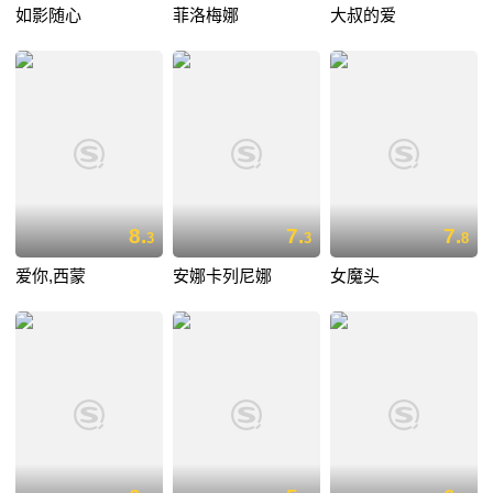
如影随心
菲洛梅娜
大叔的爱
8.
7.
7.
3
3
8
爱你,西蒙
安娜卡列尼娜
女魔头