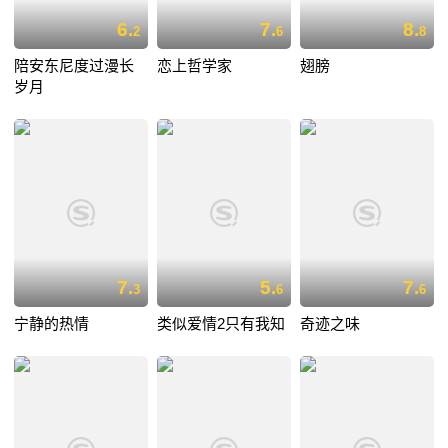
6.
7.
8.
2
6
8
陪安东尼度过漫长
恋上哲学家
翅膀
岁月
7.
5.
7.
3
6
6
宁静的热情
类似爱情2只有我知
奇迹之味