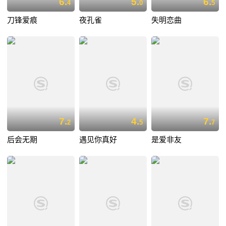
6.
5.
6.
4
0
5
刀锋爱痕
夜孔雀
失明恋曲
7.
4.
7.
2
5
7
后会无期
遇见你真好
是爱非友