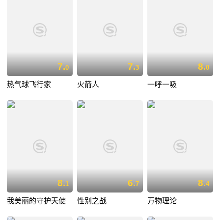
7.
7.
8.
0
3
0
热气球飞行家
火箭人
一呼一吸
8.
6.
8.
1
7
4
我美丽的守护天使
性别之战
万物理论