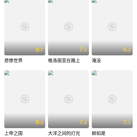
8.
7.
6.
7
5
2
悲惨世界
格洛丽亚在路上
淹没
8.
7.
7.
4
0
3
上帝之国
大洋之间的灯光
柳如是