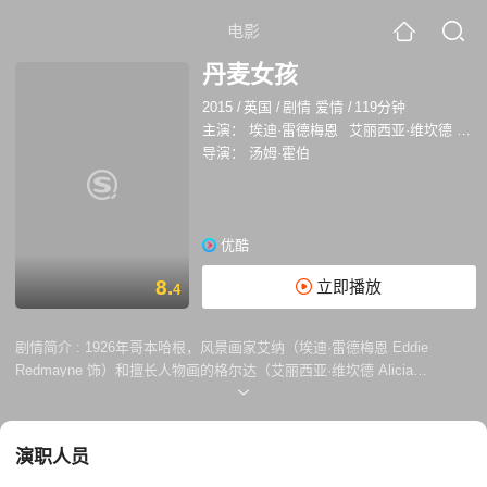
电影
丹麦女孩
2015
/
英国
/
剧情 爱情
/
119分钟
主演：
埃迪·雷德梅恩
艾丽西亚·维坎德
本·
导演：
汤姆·霍伯
优酷
8.
立即播放
4
剧情简介 :
1926年哥本哈根，风景画家艾纳（埃迪·雷德梅恩 Eddie
Redmayne 饰）和擅长人物画的格尔达（艾丽西亚·维坎德 Alicia
Vikander 饰）结为夫妇。因为模特失约，格尔达为顺利完成画作说服了艾
纳穿上女装救场。这次意外令艾纳多出一个女性人格“莉莉”，而后者亦成
为妻子的灵感女神，让格尔达声名鹊起。只是随着沉睡女性人格的被唤
演职人员
醒，艾纳开始厌恶自己作为男性的身体，他渐渐发现莉莉不但是艺术存
在，更是真正的自己。格尔达也没有想到只是临时起意的游戏，竟为自己