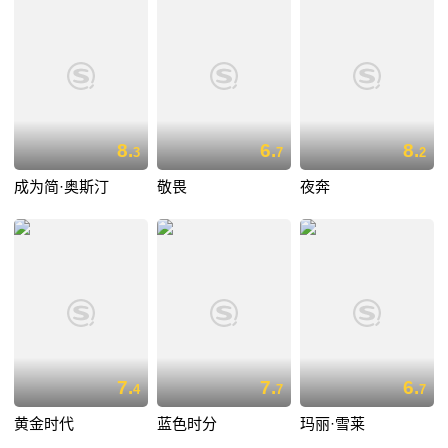
8.
6.
8.
3
7
2
成为简·奥斯汀
敬畏
夜奔
7.
7.
6.
4
7
7
黄金时代
蓝色时分
玛丽·雪莱