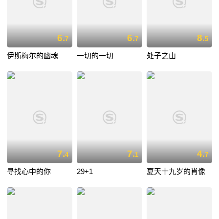
6.
6.
8.
7
7
5
伊斯梅尔的幽魂
一切的一切
处子之山
7.
7.
4.
4
1
7
寻找心中的你
29+1
夏天十九岁的肖像