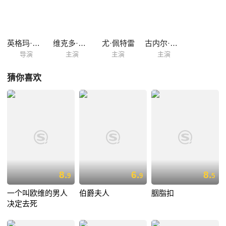
氛，加上遗传下来的冷漠秉性，使得伊萨克的儿子不愿生小孩，和儿媳关
系决裂。 伊萨克获得了光荣的学位荣誉，然而他仍然沉浸在对过往沉重的
自省中，对于生命将尽的老人，这仿佛是一次心灵救赎之旅。
英格玛·伯格曼
维克多·斯约斯特洛姆
尤·佩特雷
古内尔·林德布洛姆
导演
主演
主演
主演
猜你喜欢
8.
6.
8.
9
9
5
一个叫欧维的男人
伯爵夫人
胭脂扣
决定去死