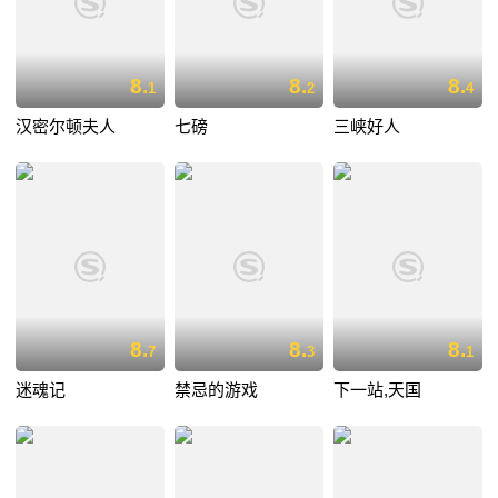
8.
8.
8.
1
2
4
汉密尔顿夫人
七磅
三峡好人
8.
8.
8.
7
3
1
迷魂记
禁忌的游戏
下一站,天国