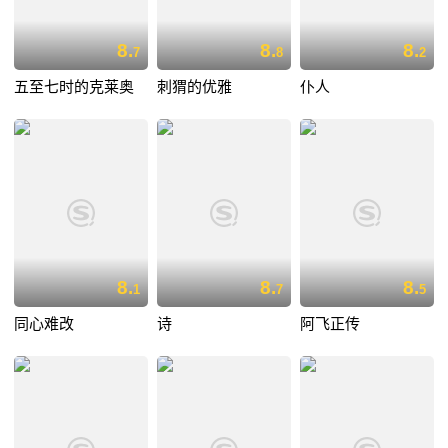
8.
8.
8.
7
8
2
五至七时的克莱奥
刺猬的优雅
仆人
8.
8.
8.
1
7
5
同心难改
诗
阿飞正传