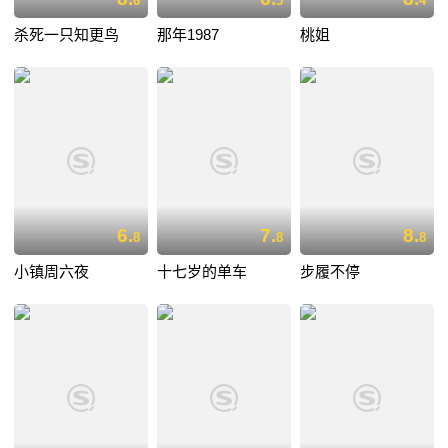
6
5
4
杀死一只知更鸟
那年1987
桃姐
6.
7.
8.
8
8
8
小镇周六夜
十七岁的单车
步履不停