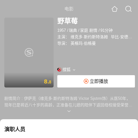
电影
野草莓
1957
/
瑞典
/
家庭 剧情
/
91分钟
主演：
维克多·斯约斯特洛姆
毕比·安德松
导演：
英格玛·伯格曼
搜狐
8.
立即播放
8
剧情简介 :
伊萨克（维克多·斯约斯特洛姆 Victor Sjstrm饰）从医50年，
现年已是将近八十岁的高龄，正准备在儿媳的陪伴下返回母校接受荣誉学
位颁发。路上伊萨克顺道重游旧地，追忆往事。 伊萨克曾经和堂妹萨拉
（毕比·安德森 Bibi Andersson饰）有过美好的初恋，却因性格冷酷孤
僻，以致他的兄弟乘虚而入。如今伊萨克坐在草坪上，忆起往昔，眼前浮
演职人员
现萨拉白衣飘飘的美丽模样。 他与生俱来的冷漠理智的性格，注定了婚姻
的失败。伊萨克的妻子无法忍受冰冷的婚姻，寻求外遇。这样的家庭气