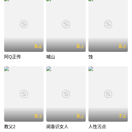
8.
8.
8.
8
1
3
阿Q正传
喊山
蚀
9.
9.
7.
3
1
2
教父2
闻香识女人
人性污点