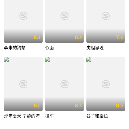
8.
8.
7.
1
8
6
李米的猜想
假面
虎胆忠魂
8.
8.
8.
6
5
0
那年夏天,宁静的海
撞车
谷子和鲻鱼