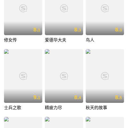
8.
8.
8.
1
3
3
修女传
爱德华大夫
鸟人
9.
8.
8.
1
4
5
士兵之歌
精疲力尽
秋天的故事