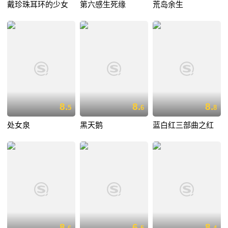
戴珍珠耳环的少女
第六感生死缘
荒岛余生
8.
8.
8.
5
6
8
处女泉
黑天鹅
蓝白红三部曲之红
8.
6.
8.