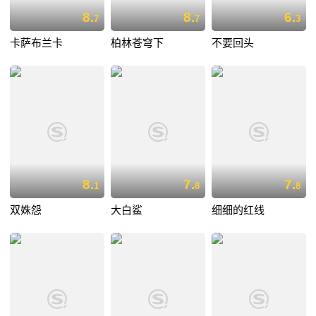
8.
8.
6.
7
7
3
卡萨布兰卡
柏林苍穹下
不要回头
8.
7.
7.
1
8
8
双姝怨
大白鲨
细细的红线