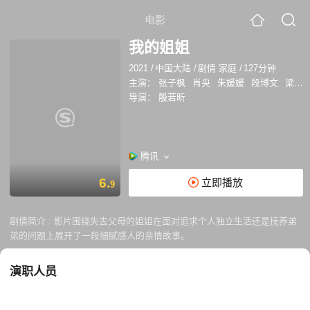
电影
我的姐姐
2021
/
中国大陆
/
剧情 家庭
/
127分钟
主演：
张子枫
肖央
朱媛媛
段博文
梁靖康
导演：
殷若昕
腾讯
6.
立即播放
9
剧情简介 :
影片围绕失去父母的姐姐在面对追求个人独立生活还是抚养弟
弟的问题上展开了一段细腻感人的亲情故事。
演职人员