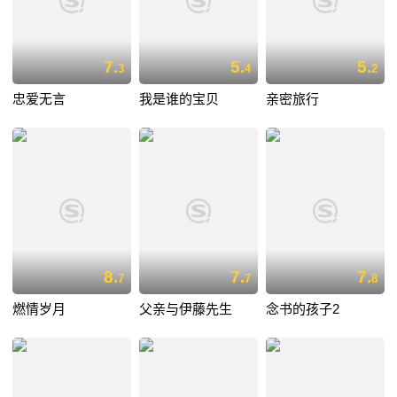
7.
5.
5.
3
4
2
忠爱无言
我是谁的宝贝
亲密旅行
8.
7.
7.
7
7
8
燃情岁月
父亲与伊藤先生
念书的孩子2