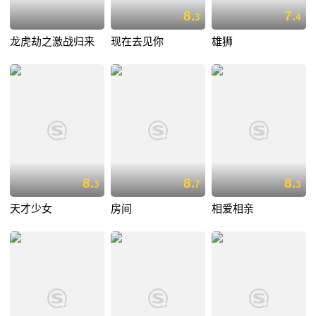
8.
7.
3
4
龙虎劫之激战归来
现在去见你
雄狮
8.
8.
8.
3
7
3
天才少女
房间
相爱相亲