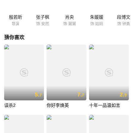
殷若昕
张子枫
肖央
朱媛媛
段博文
导演
饰 安然
饰 舅舅
饰 姑妈
饰 钟勇
猜你喜欢
5.
7.
2.
7
7
9
误杀2
你好李焕英
十年一品温如言