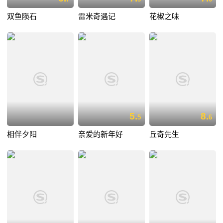
双鱼陨石
雷米奇遇记
花椒之味
5.
8.
5
6
相伴夕阳
亲爱的新年好
丘奇先生