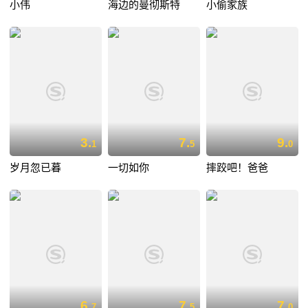
小伟
海边的曼彻斯特
小偷家族
3.
7.
9.
1
5
0
岁月忽已暮
一切如你
摔跤吧！爸爸
6.
7.
7.
7
5
0