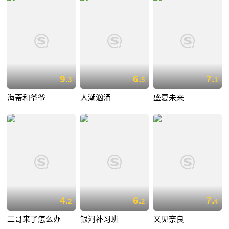
9.
6.
7.
3
5
1
海蒂和爷爷
人潮汹涌
盛夏未来
4.
6.
7.
2
2
4
二哥来了怎么办
银河补习班
又见奈良