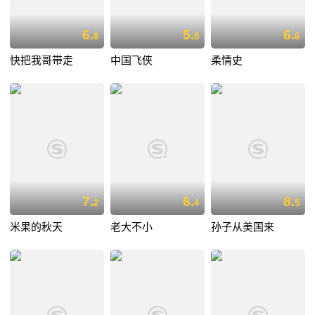
6.
5.
6.
8
8
6
快把我哥带走
中国飞侠
柔情史
7.
6.
8.
2
4
5
米果的秋天
老大不小
孙子从美国来