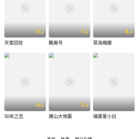
9.
7.
8.
1
6
4
天堂回信
飘离号
菲洛梅娜
4.
7.
9
9
50米之恋
唐山大地震
瑞喜爱小白