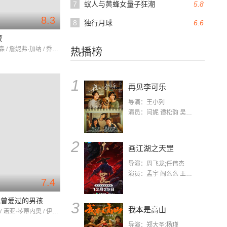
7
蚁人与黄蜂女量子狂潮
5.8
8.3
8
独行月球
6.6
蒙
尼克·罗宾森 / 詹妮弗·加纳 / 乔什·杜哈明
热播榜
1
再见李可乐
导演：王小列
演员：闫妮 谭松韵 吴京 蒋龙 赵小棠 冯雷 李虎城 平安 小七 小可乐
2
画江湖之天罡
导演：周飞龙;任伟杰
演员：孟宇 阎么么 王凯 郭政建 阎萌萌 杨默 高枫 齐斯伽 刘芊含 马程
7.4
我曾爱过的男孩
3
我本是高山
拉娜·康多 / 诺亚·琴蒂内奥 / 伊瑟尔·布罗萨德
导演：郑大圣;杨瑾