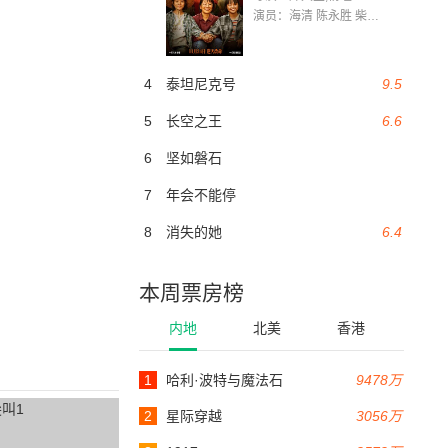
演员：海清 陈永胜 柴烨 王玥婷 万国鹏 美朵达瓦 赵瑞婷 罗解艳 郭莉娜 潘家艳
4
泰坦尼克号
9.5
5
长空之王
6.6
6
坚如磐石
7
年会不能停
8
消失的她
6.4
本周票房榜
内地
北美
香港
1
哈利·波特与魔法石
9478万
2
星际穿越
3056万