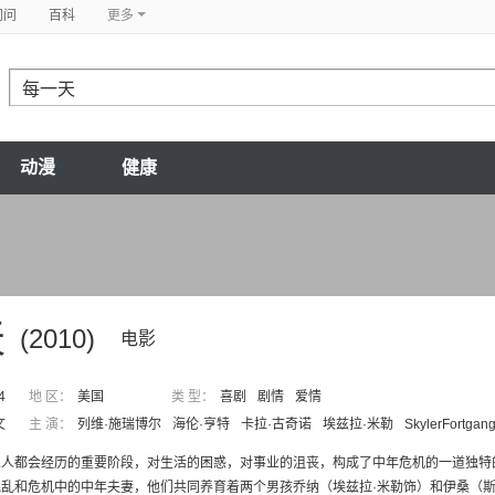
问问
百科
更多
动漫
健康
天
(2010)
电影
4
地 区：
美国
类 型：
喜剧
剧情
爱情
文
主 演：
列维·施瑞博尔
海伦·亨特
卡拉·古奇诺
埃兹拉·米勒
SkylerFortgan
人都会经历的重要阶段，对生活的困惑，对事业的沮丧，构成了中年危机的一道独特的
乱和危机中的中年夫妻，他们共同养育着两个男孩乔纳（埃兹拉·米勒饰）和伊桑（斯盖勒