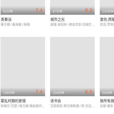
7.4
9.3
91分钟
87分钟
110分钟
青春派
城市之光
爱你,西
董子健 / 秦海璐 / 咏梅
查理·卓别林 / 弗吉尼亚·切瑞尔 / 佛罗伦斯·李
7.4
6.9
139分钟
104分钟
99分钟
霍乱时期的爱情
读书会
致所有
哈维尔·巴登 / 焦万娜·梅佐焦尔诺 / 列维·施瑞博尔
艾丽西亚·希尔维斯通 / 简·方达 / 玛丽·斯汀伯根