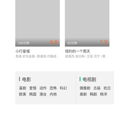
6.8
7.3
106分钟
92分钟
小行星城
纽约的一个雨天
詹森·舒瓦兹曼 / 斯嘉丽·约翰逊 / 汤姆·汉克斯
提莫西·查拉梅 / 艾丽·范宁 / 赛琳娜·戈麦斯
电影
电视剧
喜剧
爱情
动作
恐怖
科幻
偶像剧
古装
抗日
欧美
韩国
港台
内地
美剧
韩剧
杨洋