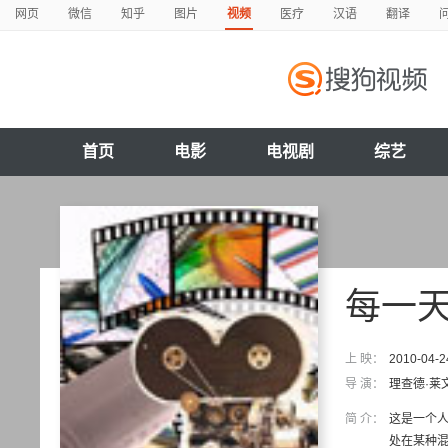
网页
微信
知乎
图片
视频
医疗
汉语
翻译
首页
电影
电视剧
综艺
每一
上 映：
2010-04-2
导 演：
理查德·莱
简 介：
这是一个人
处在某种混