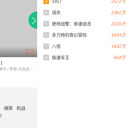
3
1917
2572万
4
误杀
2361万
5
绝地战警：疾速追击
2229万
6
多力特的奇幻冒险
1693万
7
八佰
1432万
7.2
7.6
107分钟
97分钟
8
极速车王
654万
1
金刚狼1
犬之岛
德鲁·巴里摩尔 / 罗格·杰克逊 / 内芙·坎贝尔
休·杰克曼 / 列维·施瑞博尔 / 丹尼·赫斯顿
番
搞笑
机战
0