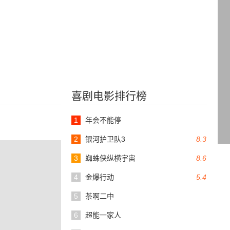
喜剧电影排行榜
1
年会不能停
2
银河护卫队3
8.3
3
蜘蛛侠纵横宇宙
8.6
4
金爆行动
5.4
5
茶啊二中
6
超能一家人