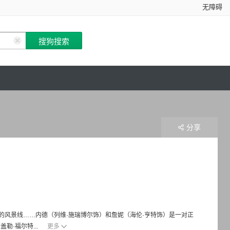
无障碍
分享
g
风景线……内德（列维·施瑞博尔饰）和詹妮（海伦·亨特饰）是一对正
·福尔特...
更多