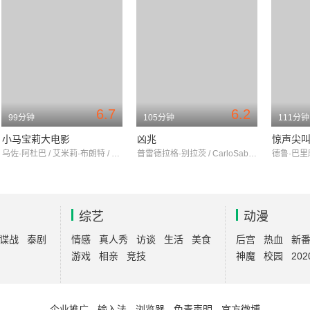
6.7
6.2
99分钟
105分钟
111分钟
小马宝莉大电影
凶兆
惊声尖叫
乌佐·阿杜巴 / 艾米莉·布朗特 / 阿什莉·鲍尔
普雷德拉格·别拉茨 / CarloSabatini / BohumilSvarc
综艺
动漫
谍战
泰剧
情感
真人秀
访谈
生活
美食
后宫
热血
新
游戏
相亲
竞技
神魔
校园
202
企业推广
-
输入法
-
浏览器
-
免责声明
-
官方微博