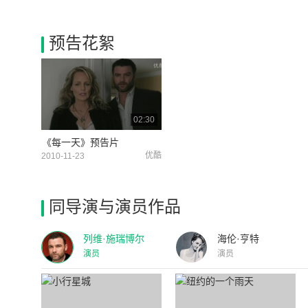
预告花絮
02:30
《每一天》预告片
优酷
2010-11-23
同导演与演员作品
列维·施瑞博尔
海伦·亨特
演员
演员