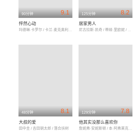
9.1
8.2
90分钟
125分钟
怦然心动
居家男人
玛德琳·卡罗尔 / 卡兰·麦克奥利菲 / 瑞贝卡·德·莫妮
尼古拉斯·凯奇 / 蒂娅·里欧妮 / 唐·钱德尔
8.1
7.8
48分钟
129分钟
大叔的爱
他其实没那么喜欢你
田中圭 / 吉田钢太郎 / 落合扶树
詹妮弗·安妮斯顿 / 本·阿弗莱克 / 詹妮弗·康纳利