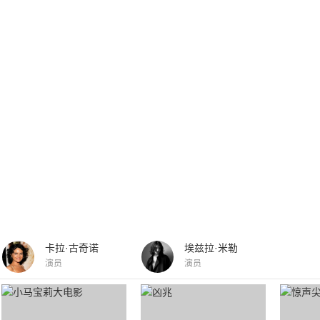
卡拉·古奇诺
埃兹拉·米勒
演员
演员