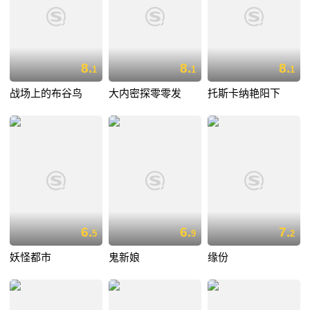
8.
8.
8.
1
1
1
战场上的布谷鸟
大内密探零零发
托斯卡纳艳阳下
6.
6.
7.
5
9
2
妖怪都市
鬼新娘
缘份