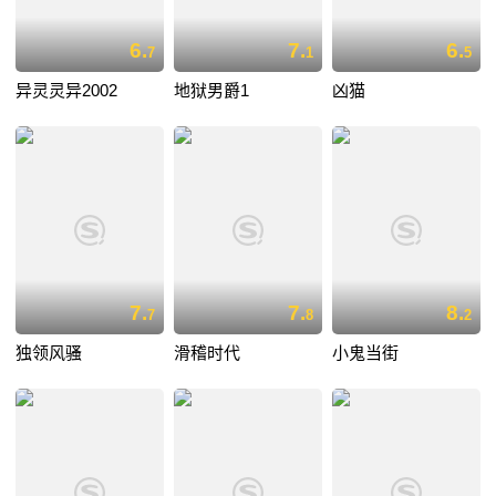
6.
7.
6.
7
1
5
异灵灵异2002
地狱男爵1
凶猫
7.
7.
8.
7
8
2
独领风骚
滑稽时代
小鬼当街