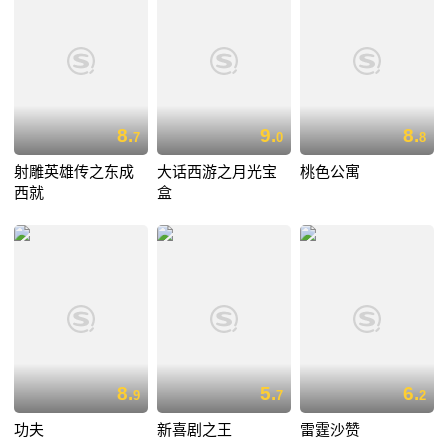
8.
9.
8.
7
0
8
射雕英雄传之东成
大话西游之月光宝
桃色公寓
西就
盒
8.
5.
6.
9
7
2
功夫
新喜剧之王
雷霆沙赞