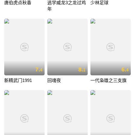
唐伯虎点秋香
逃学威龙3之龙过鸡
少林足球
年
7.
8.
6.
4
1
4
新精武门1991
回魂夜
一代枭雄之三支旗