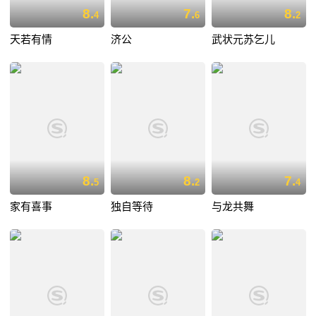
8.
7.
8.
4
6
2
天若有情
济公
武状元苏乞儿
8.
8.
7.
5
2
4
家有喜事
独自等待
与龙共舞