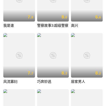
7.
8.
6.
9
0
6
我是谁
警察故事3:超级警察
高兴
7.
8.
8.
7
3
2
风流寡妇
巧奔妙逃
居家男人