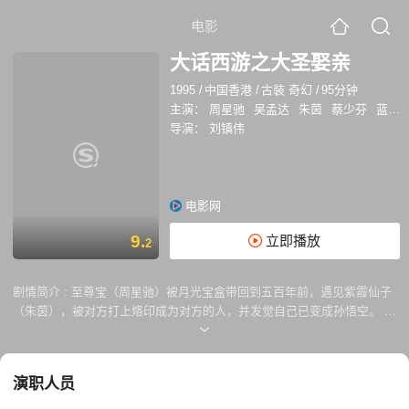
电影
大话西游之大圣娶亲
1995
/
中国香港
/
古装 奇幻
/
95分钟
主演：
周星驰
吴孟达
朱茵
蔡少芬
蓝洁瑛
导演：
刘镇伟
电影网
9.
立即播放
2
剧情简介 :
至尊宝（周星驰）被月光宝盒带回到五百年前，遇见紫霞仙子
（朱茵），被对方打上烙印成为对方的人，并发觉自己已变成孙悟空。 紫
霞与青霞（朱茵）本是如来佛祖座前日月神灯的灯芯（白天是紫霞，晚上
是青霞），二人虽然同一肉身却仇恨颇深，因此紫霞立下誓言，谁能拔出
她手中的紫青宝剑，谁就是她的意中人。紫青宝剑被至尊宝于不经意间拔
演职人员
出，紫霞决定以身相许，却遭一心记挂白晶晶（莫文蔚）的至尊宝拒绝。
后牛魔王救下迷失在沙漠中的紫霞，并逼紫霞与他成婚，关键时刻，至尊