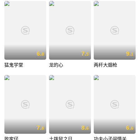
6.
7.
9.
8
5
1
猛鬼学堂
龙的心
两杆大烟枪
7.
8.
6.
8
6
6
败家仔
土拨鼠之日
功夫小子闯情关