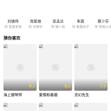
宝现身。
刘镇伟
周星驰
吴孟达
朱茵
蔡少芬
饰 菩提老祖
饰 孙悟空
饰 猪八戒
饰 紫霞仙子
饰 铁扇公
猜你喜欢
9.
6.
7.
3
8
9
海上钢琴师
爱情和香烟
灵幻先生