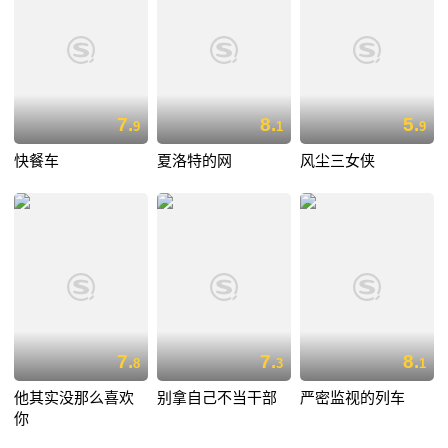
7.
8.
5.
9
1
9
快餐车
夏洛特的网
风尘三女侠
7.
7.
8.
8
3
1
他其实没那么喜欢
别拿自己不当干部
严密监视的列车
你