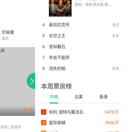
演员：海清 陈永胜 柴烨 王玥婷 万国鹏 美朵达瓦 赵瑞婷 罗解艳 郭莉娜 潘家艳
4
泰坦尼克号
9.5
文咏珊
5
长空之王
6.6
演员
6
坚如磐石
7
年会不能停
8
消失的她
6.4
本周票房榜
内地
北美
香港
5.0
5.4
1
哈利·波特与魔法石
9478万
103分钟
128分钟
龙
追龙Ⅱ
追龙
2
星际穿越
3056万
梁家辉 / 吴镇宇
梁家辉 / 古天乐 / 林家栋
甄子丹 / 刘德华 / 姜