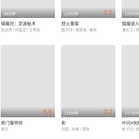
7.2
99分钟
128分钟
120分钟
镇魔司：灵源秘术
怒火重案
猎魔道
张亚奇 / 何蓝逗 / 王寒阳
甄子丹 / 谢霆锋 / 秦岚
潘长江 / 
5.0
7.2
116分钟
107分钟
奇门偃甲师
影
叶问4完
淮文
邓超 / 孙俪 / 郑恺
甄子丹 / 