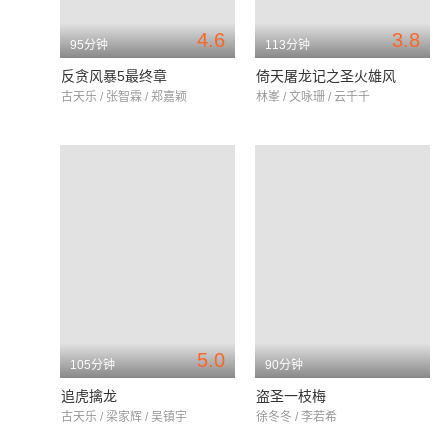
4.6
3.8
95分钟
113分钟
反贪风暴5最终章
倚天屠龙记之圣火雄风
古天乐 / 张智霖 / 郑嘉颖
林峯 / 文咏珊 / 云千千
5.0
105分钟
90分钟
追虎擒龙
盗圣一枝梅
古天乐 / 梁家辉 / 吴镇宇
徐冬冬 / 李若希