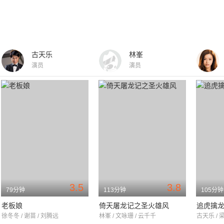
古天乐
林峯
演员
演员
3.5
3.8
79分钟
113分钟
105分钟
老板娘
倚天屠龙记之圣火雄风
追虎擒
徐冬冬 / 谢苗 / 刘腾远
林峯 / 文咏珊 / 云千千
古天乐 / 