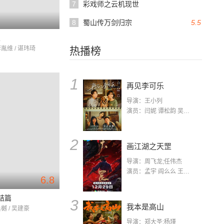
7
彩戏师之云机现世
8
蜀山传万剑归宗
5.5
人
李胤维 / 谌玮琦
热播榜
1
再见李可乐
导演：王小列
演员：闫妮 谭松韵 吴京 蒋龙 赵小棠 冯雷 李虎城 平安 小七 小可乐
2
画江湖之天罡
导演：周飞龙;任伟杰
演员：孟宇 阎么么 王凯 郭政建 阎萌萌 杨默 高枫 齐斯伽 刘芊含 马程
6.8
结篇
3
我本是高山
吴樾 / 吴建豪
导演：郑大圣;杨瑾