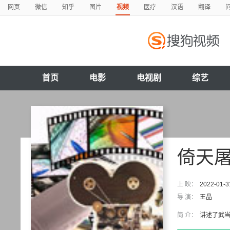
网页
微信
知乎
图片
视频
医疗
汉语
翻译
首页
电影
电视剧
综艺
倚天
上 映：
2022-01-3
导 演：
王晶
简 介：
讲述了武