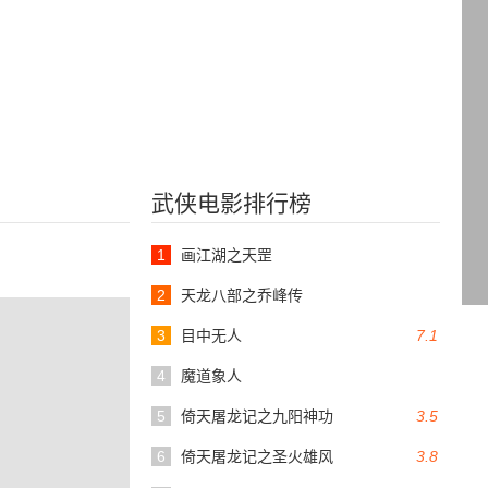
武侠电影排行榜
1
画江湖之天罡
2
天龙八部之乔峰传
3
目中无人
7.1
4
魔道象人
5
倚天屠龙记之九阳神功
3.5
6
倚天屠龙记之圣火雄风
3.8