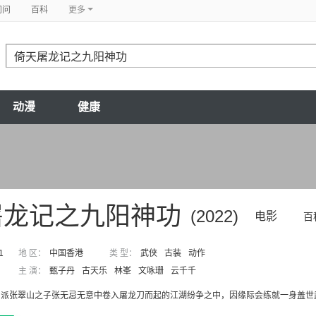
问问
百科
更多
动漫
健康
屠龙记之九阳神功
(2022)
电影
百
1
地 区：
中国香港
类 型：
武侠
古装
动作
主 演：
甄子丹
古天乐
林峯
文咏珊
云千千
当派张翠山之子张无忌无意中卷入屠龙刀而起的江湖纷争之中，因缘际会练就一身盖世