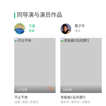
同导演与演员作品
王晶
甄子丹
导演
演员
7.0
117分钟
79分钟
不止不休
老板娘2无间潜行
白客 / 苗苗 / 张颂文
谢天华 / 徐冬冬 / 汤镇业