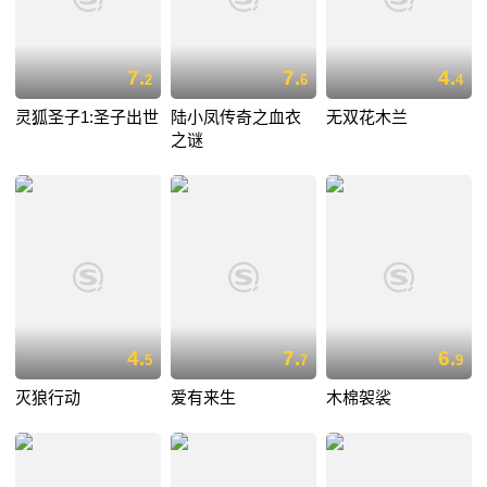
7.
7.
4.
2
6
4
灵狐圣子1:圣子出世
陆小凤传奇之血衣
无双花木兰
之谜
4.
7.
6.
5
7
9
灭狼行动
爱有来生
木棉袈裟