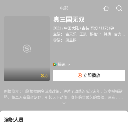
电影
真三国无双
2021
/
中国大陆
/
古装 奇幻
/
117分钟
主演：
古天乐
王凯
杨祐宁
韩庚
古力娜扎
导演：
周显扬
腾讯
3.
立即播放
8
剧情简介 :
电影根据同名游戏改编，讲述了动荡的东汉末年，汉室摇摇欲
坠，董卓入京霸占朝野，引起天下动荡，身怀绝世武艺的曹操、吕布、刘
备、关羽、张飞等各路英雄豪杰纷纷崛起，一场群雄逐鹿的大混战正式拉
开序幕。在乱世中，到底谁才是真正的无双英雄……
演职人员