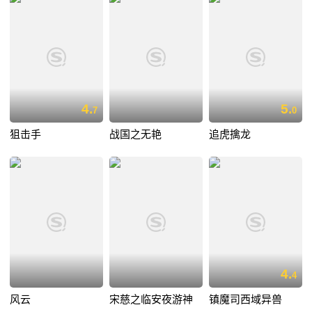
4.
5.
7
0
狙击手
战国之无艳
追虎擒龙
4.
4
风云
宋慈之临安夜游神
镇魔司西域异兽