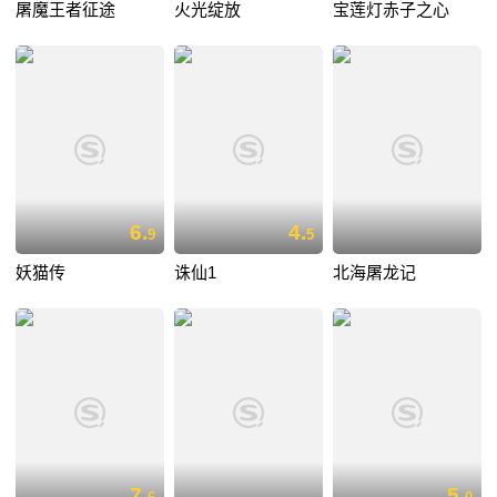
屠魔王者征途
火光绽放
宝莲灯赤子之心
6.
4.
9
5
妖猫传
诛仙1
北海屠龙记
7.
5.