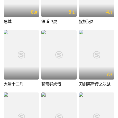
6.
5.
4.
0
1
9
危城
铁道飞虎
捉妖记2
7.
5
大清十二刑
聊斋群妖谱
刀剑笑新传之决战