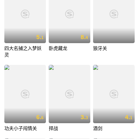
5.
8.
1
4
四大名捕之入梦妖
卧虎藏龙
狼牙关
灵
6.
3.
4.
6
3
1
功夫小子闯情关
捍战
酒剑