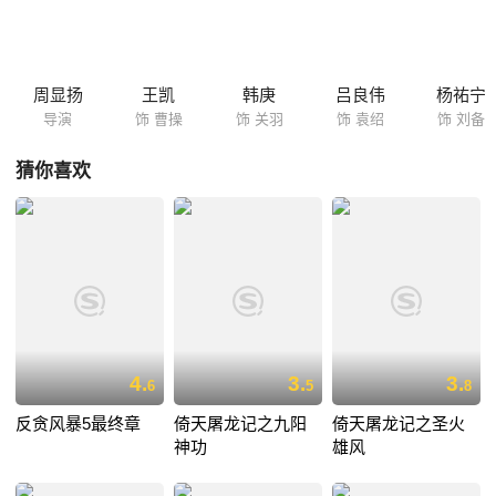
周显扬
王凯
韩庚
吕良伟
杨祐宁
导演
饰 曹操
饰 关羽
饰 袁绍
饰 刘备
猜你喜欢
4.
3.
3.
6
5
8
反贪风暴5最终章
倚天屠龙记之九阳
倚天屠龙记之圣火
神功
雄风