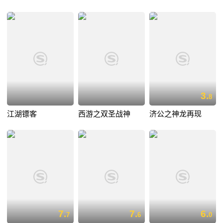
3.
8
江湖镖客
西游之双圣战神
济公之神龙再现
7.
7.
6.
7
6
0