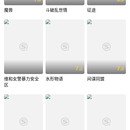
6
0
魔兽
斗破乱世情
征途
7.
7.
2
0
维和女警暴力安全
水形物语
间谍同盟
区