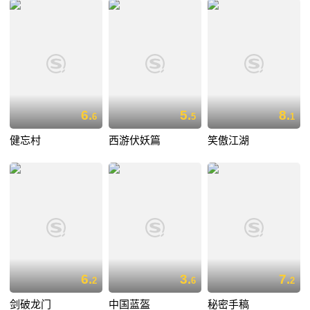
6.
5.
8.
6
5
1
健忘村
西游伏妖篇
笑傲江湖
6.
3.
7.
2
6
2
剑破龙门
中国蓝盔
秘密手稿