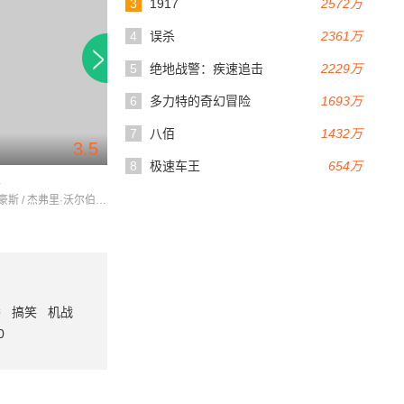
3
1917
2572万
4
误杀
2361万
5
绝地战警：疾速追击
2229万
6
多力特的奇幻冒险
1693万
7
八佰
1432万
3.5
79分钟
8
极速车王
654万
界
店员的故事
艰难时世
苏琪·沃特豪斯 / 杰弗里·沃尔伯格 / 詹姆斯·弗兰科
CharlesDance / VinceJolivette / 查尔斯·丹斯
番
搞笑
机战
0