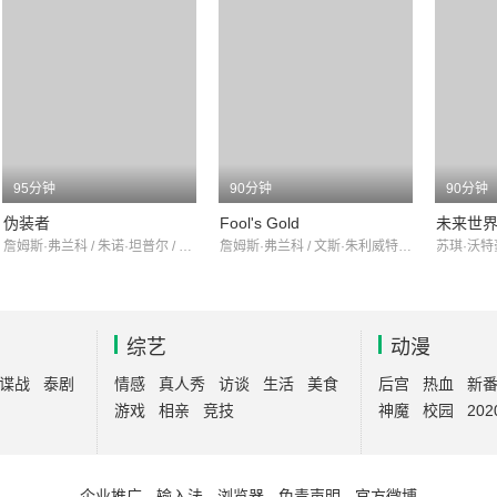
95分钟
90分钟
90分钟
伪装者
Fool's Gold
未来世
詹姆斯·弗兰科 / 朱诺·坦普尔 / 简·利维
詹姆斯·弗兰科 / 文斯·朱利威特 / 埃里克·波德纳尔
综艺
动漫
谍战
泰剧
情感
真人秀
访谈
生活
美食
后宫
热血
新
游戏
相亲
竞技
神魔
校园
202
企业推广
-
输入法
-
浏览器
-
免责声明
-
官方微博