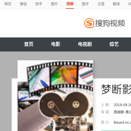
网页
微信
知乎
图片
视频
医疗
汉语
翻译
首页
电影
电视剧
综艺
梦断
上 映：
2019-09-2
导 演：
詹姆斯·弗
简 介：
Based on a