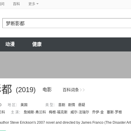
问问
百科
更多
动漫
健康
影都
(2019)
电影
百科词条
0
地 区：
美国
类 型：
喜剧
剧情
悬疑
兰科
主 演：
詹姆斯·弗兰科
梅根·福克斯
威尔·法瑞尔
乔伊·金
塞斯·罗根
uthor Steve Erickson's 2007 novel and directed by James Franco (The Disaster Arti