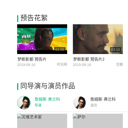
预告花絮
02:00
03:10
梦断影都 预告片
梦断影都 预告片2
时光网
豆瓣
2019-08-16
2019-08-16
同导演与演员作品
詹姆斯·弗兰科
詹姆斯·弗兰科
导演
演员