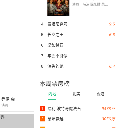
演员：海清 陈永胜 柴烨 王玥婷 万国鹏 美朵达瓦 赵瑞婷 罗解艳 郭莉娜 潘家艳
4
泰坦尼克号
9.5
5
长空之王
6.6
6
坚如磐石
7
年会不能停
8
消失的她
6.4
本周票房榜
内地
北美
香港
乔伊·金
演员
1
哈利·波特与魔法石
9478万
2
星际穿越
3056万