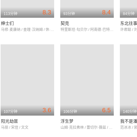
8.3
8.4
113分钟
93分钟
84分钟
绅士们
契克
东北往
马修·麦康纳 / 查理·汉纳姆 / 休·格兰特
特里斯坦·勾贝尔 / 阿南德·巴特比勒格 / 阿妮娅·文德尔
许君聪 / 
3.6
6.5
107分钟
106分钟
140分钟
阳光劫匪
浮生梦
我不是
马丽 / 宋佳 / 文文
山姆·克拉弗林 / 蕾切尔·薇兹 / 伊恩·格雷
范冰冰 / 郭