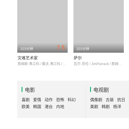
7.5
103分钟
103分钟
灾难艺术家
萨尔
詹姆斯·弗兰科 / 戴夫·弗兰科 / 塞斯·罗根
瓦尔·劳伦 / JimParrack / 詹姆斯·弗兰科
电影
电视剧
喜剧
爱情
动作
恐怖
科幻
偶像剧
古装
抗日
欧美
韩国
港台
内地
美剧
韩剧
杨洋