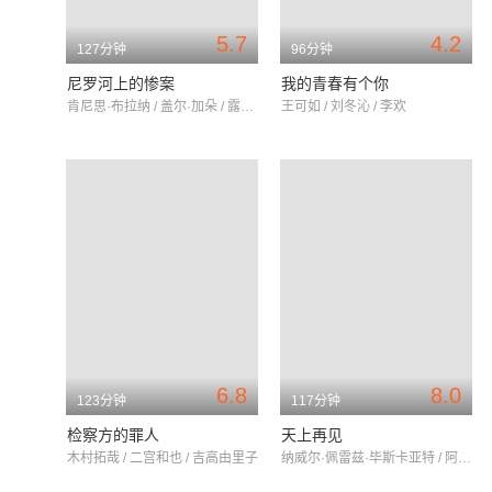
5.7
4.2
127分钟
96分钟
尼罗河上的惨案
我的青春有个你
肯尼思·布拉纳 / 盖尔·加朵 / 露丝·莱斯利
王可如 / 刘冬沁 / 李欢
6.8
8.0
123分钟
117分钟
检察方的罪人
天上再见
木村拓哉 / 二宫和也 / 吉高由里子
纳威尔·佩雷兹·毕斯卡亚特 / 阿尔贝·杜邦泰尔 / 罗兰·拉斐特