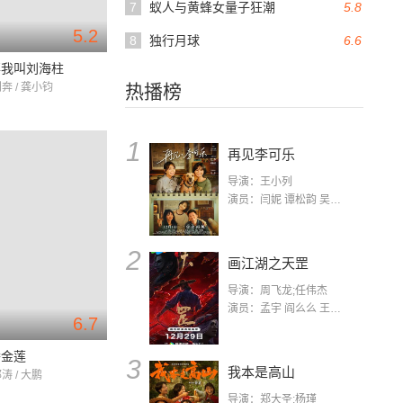
7
蚁人与黄蜂女量子狂潮
5.8
5.2
8
独行月球
6.6
事我叫刘海柱
刘奔 / 龚小钧
热播榜
1
再见李可乐
导演：王小列
演员：闫妮 谭松韵 吴京 蒋龙 赵小棠 冯雷 李虎城 平安 小七 小可乐
2
画江湖之天罡
导演：周飞龙;任伟杰
演员：孟宇 阎么么 王凯 郭政建 阎萌萌 杨默 高枫 齐斯伽 刘芊含 马程
6.7
潘金莲
3
我本是高山
涛 / 大鹏
导演：郑大圣;杨瑾