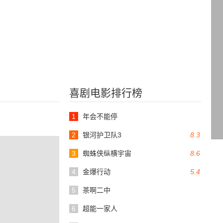
喜剧电影排行榜
1
年会不能停
2
银河护卫队3
8.3
3
蜘蛛侠纵横宇宙
8.6
4
金爆行动
5.4
5
茶啊二中
6
超能一家人