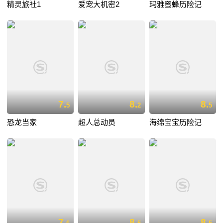
精灵旅社1
爱宠大机密2
玛雅蜜蜂历险记
7.
8.
8.
5
2
5
恐龙当家
超人总动员
海绵宝宝历险记
7.
8.
8.