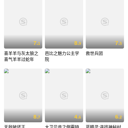
7.
8.
7.
1
9
5
喜羊羊与灰太狼之
芭比之魅力公主学
救世兵团
喜气羊羊过蛇年
院
8.
4.
6.
7
6
2
无敌破坏王
大卫贝肯之倒霉特
蓝精灵:寻找神秘村