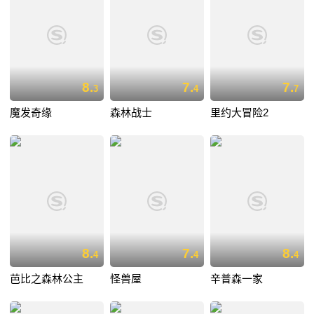
8.
7.
7.
3
4
7
魔发奇缘
森林战士
里约大冒险2
8.
7.
8.
4
4
4
芭比之森林公主
怪兽屋
辛普森一家