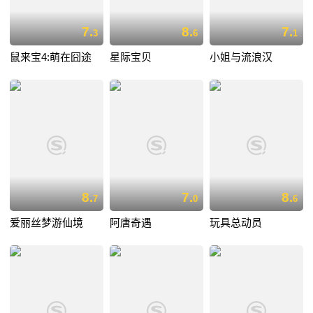
7.
8.
7.
3
6
1
鼠来宝4:萌在囧途
星际宝贝
小姐与流浪汉
8.
7.
8.
7
0
6
爱丽丝梦游仙境
阿唐奇遇
玩具总动员