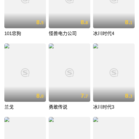
8.
8.
8.
5
8
1
101忠狗
怪兽电力公司
冰川时代4
8.
7.
8.
0
7
3
兰戈
勇敢传说
冰川时代3