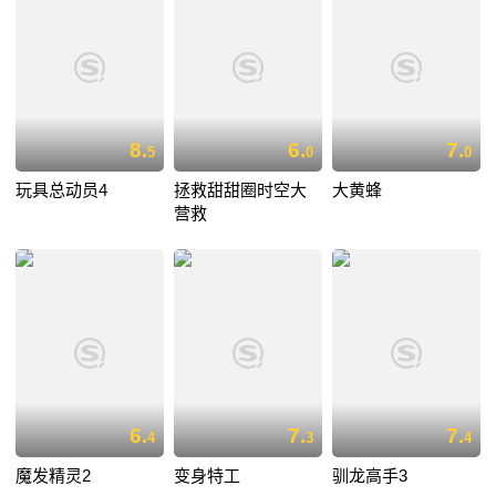
8.
6.
7.
5
0
0
玩具总动员4
拯救甜甜圈时空大
大黄蜂
营救
6.
7.
7.
4
3
4
魔发精灵2
变身特工
驯龙高手3