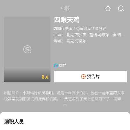
电影
四眼天鸡
2005
/
美国
/
动画 科幻
/
81分钟
主演：
扎克·布拉夫
盖瑞·马歇尔
唐·诺茨
导演：
马克·汀戴尔
优酷
6.
预告片
8
剧情简介 :
小鸡玛德机灵聪明，可是一直胆小怕事，戴着一幅笨重的大眼
镜常常受到朋友们的捉弄和讥笑。一天它看到了天上忽然落下了一块碎
片，以为是天要塌下来了，它到处惊慌的通知大家，一如既往惹来了众人
的嘲笑。回到家里也只有爸爸与好朋友的鼓励。它一直以爸爸为榜样，希
望能像爸爸那样成为一个杰出的棒球运动员，好不容易得到了一个出赛的
演职人员
机会，就算大家都认为它没法帮球队胜出比赛，但是它做到了。 没想到它
遇到了从外太空来的生物，就算它继续受到嘲笑它仍坚持自己眼睛看到的