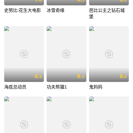
6
5
5
史努比:花生大电影
冰雪奇缘
芭比公主之钻石城
堡
8.
8.
8.
5
3
4
海底总动员
功夫熊猫1
鬼妈妈