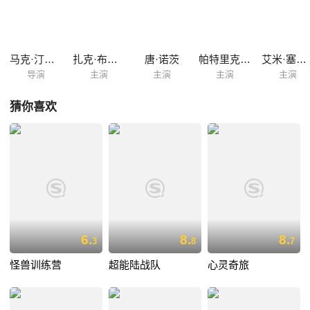
东西，地球受到了另一个星球的攻击，就是为了要找会误留在地球的孩
子，而玛德又能否帮助小家伙找回自己的父母呢？玛德又是否依然被人嘲
笑嘲弄呢？
马克·汀戴尔
扎克·布拉夫
唐·诺茨
帕特里克·斯图尔特
艾米·塞德丽丝
导演
主演
主演
主演
主演
猜你喜欢
6.
8.
8.
3
8
7
怪兽训练营
超能陆战队
心灵奇旅