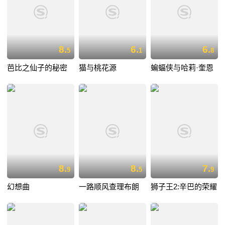
8.
6.
6.
5
1
8
芭比之仙子的秘密
猫与桃花源
蝙蝠侠与哈莉·奎恩
8.
8.
7.
9
5
9
幻想曲
一路顺风查理布朗
狮子王2:辛巴的荣耀