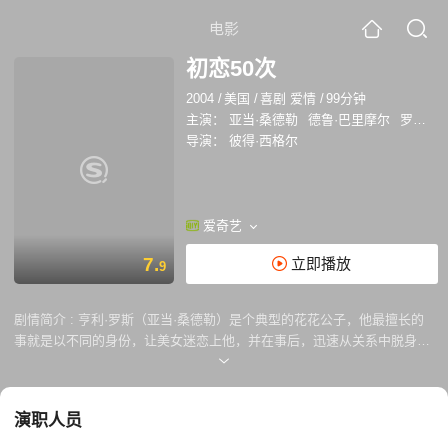
电影
初恋50次
2004
/
美国
/
喜剧 爱情
/
99分钟
主演：
亚当·桑德勒
德鲁·巴里摩尔
罗伯·施奈德
导演：
彼得·西格尔
爱奇艺
7.
立即播放
9
剧情简介 :
亨利·罗斯（亚当·桑德勒）是个典型的花花公子，他最擅长的
事就是以不同的身份，让美女迷恋上他，并在事后，迅速从关系中脱身。
身为夏威夷海洋馆的兽医，亨利有着无尽的浪漫情怀来感染到此休闲的美
女，这一次他看上了在餐馆独自用餐的露西(德鲁·巴里摩尔饰)。 他们在一
起谈天说地，用百吉饼搭建小房子，笑声不断。亨利对女孩恋恋不舍，相
演职人员
约明晨再次一起用餐。然而，第二天清晨，当亨利热情的与露西打招呼
时，露西却宛如陌生人一般冷淡。原来女孩由于车祸患上了奇怪的短期记