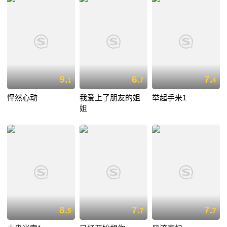
9.
6.
7.
1
7
4
怦然心动
我爱上了朋友的姐
举起手来1
姐
8.
7.
7.
5
7
7