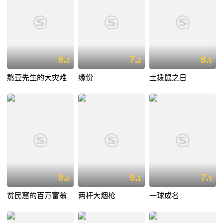
8.
7.
8.
3
2
6
憨豆先生的大灾难
缘份
土拨鼠之日
8.
9.
7.
6
1
5
贫民窟的百万富翁
两杆大烟枪
一球成名