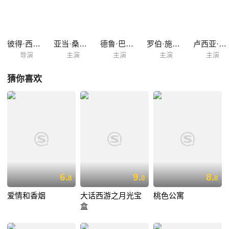
忆丧失症，记忆永远停留在车祸的前一天。 情圣亨利遇到了自己的难题，
他坠入的情网，却爱上一个不断对爱情失忆的女孩儿……
彼得·西格尔
亚当·桑德勒
德鲁·巴里摩尔
罗伯·施奈德
卢西亚·斯杜斯
导演
主演
主演
主演
主演
猜你喜欢
6.
9.
8.
8
0
8
爱情和香烟
大话西游之月光宝
桃色公寓
盒