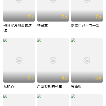
7.
7.
7.
8
9
3
他其实没那么喜欢
快餐车
别拿自己不当干部
你
7.
8.
6.
5
1
9
龙的心
严密监视的列车
鬼新娘