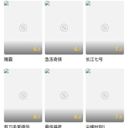
6.
6.
7.
5
7
3
赌霸
急冻奇侠
长江七号
8.
6.
7.
7
9
5
剪刀手爱德华
最佳福星
尖峰时刻1