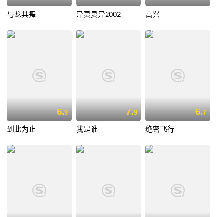
与龙共舞
异灵灵异2002
高兴
6.
7.
6.
9
9
7
到此为止
我是谁
绝密飞行