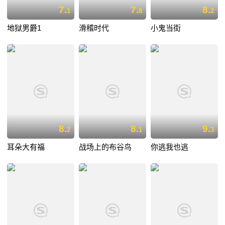
7.
7.
8.
1
8
2
地狱男爵1
滑稽时代
小鬼当街
8.
8.
9.
2
1
3
耳朵大有福
战场上的布谷鸟
你逃我也逃