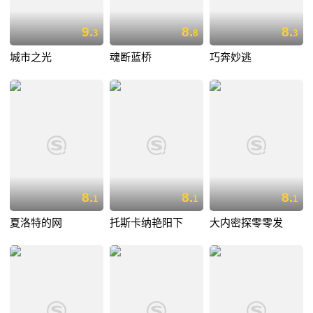
9.
8.
8.
3
8
3
城市之光
魂断蓝桥
巧奔妙逃
8.
8.
8.
1
1
1
夏洛特的网
托斯卡纳艳阳下
大内密探零零发