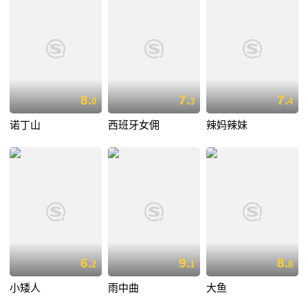
8.
7.
7.
0
3
4
诺丁山
西班牙女佣
辣妈辣妹
6.
9.
8.
2
1
8
小矮人
雨中曲
大鱼