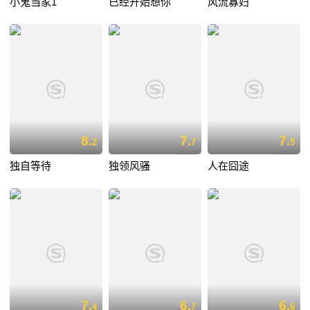
小鬼当家1
已经开始想你
风流寡妇
8.
7.
7.
2
7
9
独自等待
独领风骚
人在囧途
7.
6.
6.
4
7
6