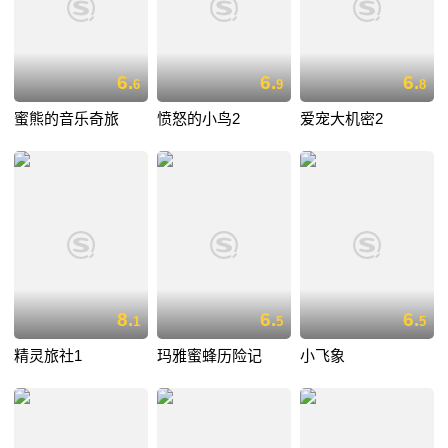
6.
6.
6.
6
9
8
蜜熊的音乐奇旅
愤怒的小鸟2
爱宠大机密2
8.
6.
6.
1
5
5
精灵旅社1
玛雅蜜蜂历险记
小飞象