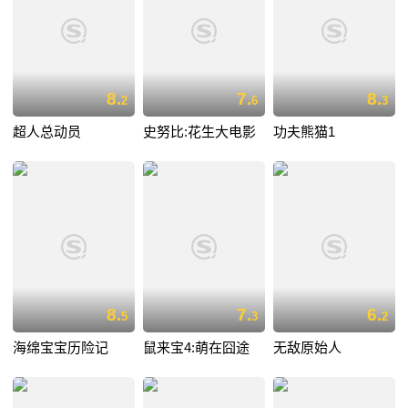
8.
7.
8.
2
6
3
超人总动员
史努比:花生大电影
功夫熊猫1
8.
7.
6.
5
3
2
海绵宝宝历险记
鼠来宝4:萌在囧途
无敌原始人