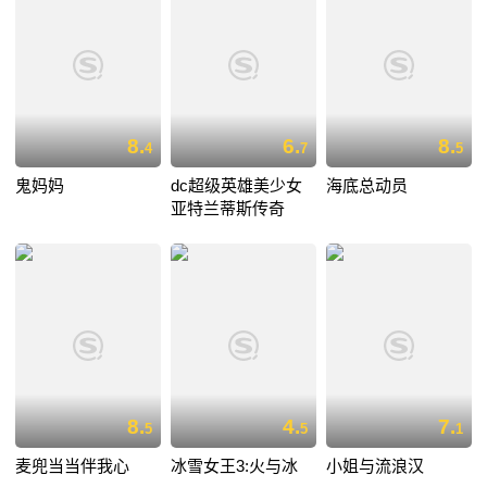
8.
6.
8.
4
7
5
鬼妈妈
dc超级英雄美少女
海底总动员
亚特兰蒂斯传奇
8.
4.
7.
5
5
1
麦兜当当伴我心
冰雪女王3:火与冰
小姐与流浪汉