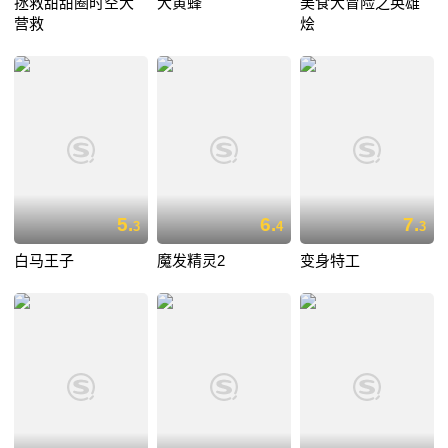
拯救甜甜圈时空大
大黄蜂
美食大冒险之英雄
营救
烩
5.
6.
7.
3
4
3
白马王子
魔发精灵2
变身特工