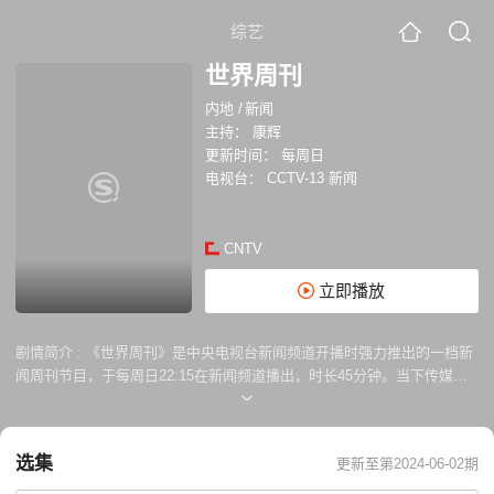
综艺
世界周刊
内地
/
新闻
主持：
康辉
更新时间：
每周日
电视台：
CCTV-13 新闻
CNTV
立即播放
剧情简介 :
《世界周刊》是中央电视台新闻频道开播时强力推出的一档新
闻周刊节目，于每周日22:15在新闻频道播出，时长45分钟。当下传媒繁
荣，资讯泛滥。《世界周刊》着力于信息整合，打破不同媒体间隔，开辟
独具特色的全媒体地带，从海量的信息碎片中捕捉世界发展的轨迹，从每
周的国际事件中提炼出最有价值的内容，协助正在融入世界的中国人对周
选集
更新至第2024-06-02期
遭的环境有一个全面理性的认识。