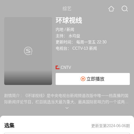
综艺
环球视线
内地
/
新闻
主持：
水均益
更新时间：
每周一至五 22:30
电视台：
CCTV-13 新闻
CNTV
立即播放
剧情简介 :
《环球视线》是中央电视台新闻频道改版中唯一一档直播的国
际新闻评论节目，栏目挑选当天最为重大、最具国际影响力的一个或两个
国际新闻事件，进行重点分析、评论，并辅以大量详实资讯和各方观点，
揭示事件本质，让世界听到中国的声音。《环球视线》以一个或两个选题
为主要分析评论对象，主持人为资深国际新闻记者水均益和中央电视台主
选集
更新至第2024-06-06期
持人劳春燕。水均益以多年的战地报道、国际新闻采访经历以及《高端访
问》栏目近400期采访高端人物的经验积累，着力将《环球视线》打造成