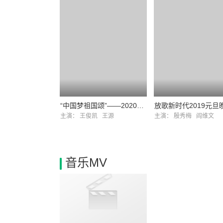
“中国梦祖国颂”——2020国庆特别节目
放歌新时代2019元旦
主演：
王俊凯
王源
主演：
殷秀梅
阎维文
音乐MV