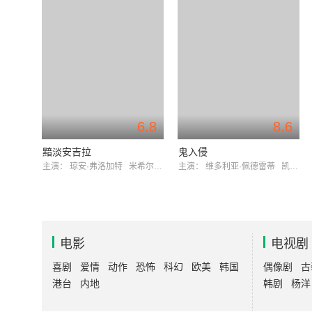
6.8
8.6
黯淡安吉拉
鬼入侵
主演：
琼安·弗洛加特
米希尔·赫伊斯曼
主演：
维多利亚·佩德雷蒂
凯特·西格尔
电影
电视剧
喜剧
爱情
动作
恐怖
科幻
欧美
韩国
偶像剧
古
港台
内地
韩剧
杨洋