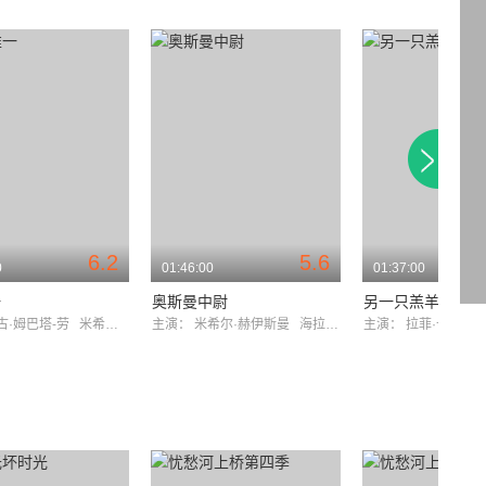
6.2
5.6
0
01:46:00
01:37:00
一
奥斯曼中尉
另一只羔羊
古·姆巴塔-劳
米希尔·赫伊斯曼
主演：
米希尔·赫伊斯曼
海拉·西尔玛
主演：
拉菲·卡西迪