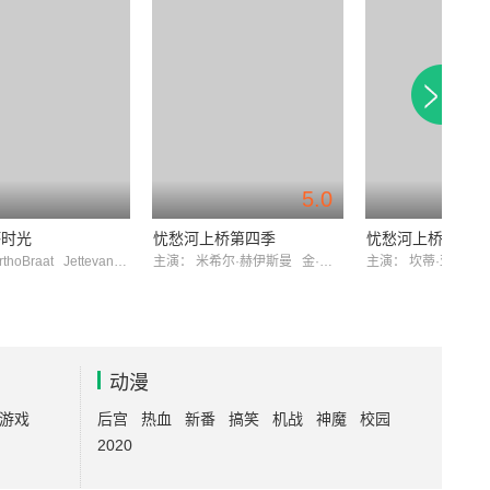
5.0
坏时光
忧愁河上桥第四季
忧愁河上桥 第一
rthoBraat
JettevanderMeij
主演：
米希尔·赫伊斯曼
金·迪肯斯
主演：
坎蒂·亚历山
动漫
游戏
后宫
热血
新番
搞笑
机战
神魔
校园
2020