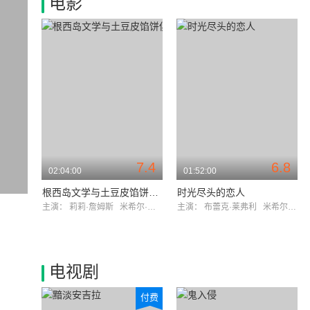
电影
7.4
6.8
02:04:00
01:52:00
根西岛文学与土豆皮馅饼俱乐部
时光尽头的恋人
主演：
莉莉·詹姆斯
米希尔·赫伊斯曼
主演：
布蕾克·莱弗利
米希尔·赫伊斯曼
电视剧
付费