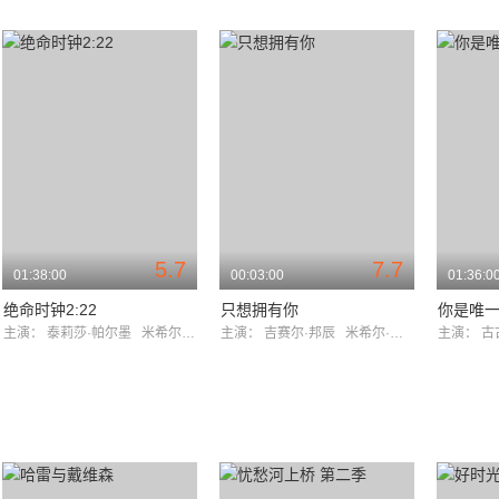
5.7
7.7
01:38:00
00:03:00
01:36:0
绝命时钟2:22
只想拥有你
你是唯
主演：
泰莉莎·帕尔墨
米希尔·赫伊斯曼
主演：
吉赛尔·邦辰
米希尔·赫伊斯曼
主演：
古