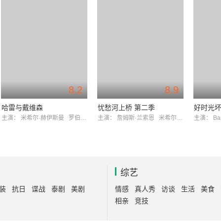
8.2
8.9
哈雷与戴维森
忧愁河上桥 第二季
好时光
主演：
米希尔·赫伊斯曼
罗伯特·阿拉马约
主演：
詹姆斯·兰索恩
米希尔·赫伊斯曼
主演：
Ba
综艺
装
抗日
谍战
泰剧
美剧
情感
真人秀
访谈
生活
美食
相亲
竞技