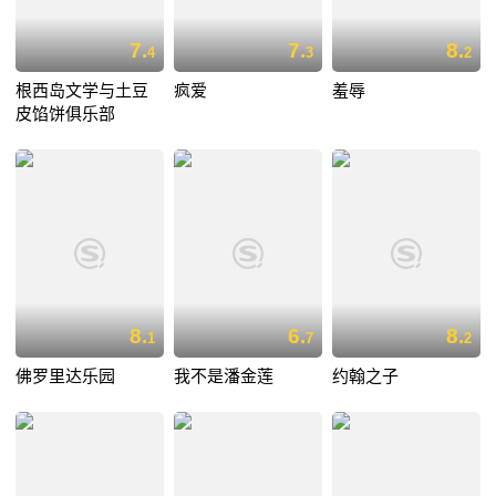
7.
7.
8.
4
3
2
根西岛文学与土豆
疯爱
羞辱
皮馅饼俱乐部
8.
6.
8.
1
7
2
佛罗里达乐园
我不是潘金莲
约翰之子