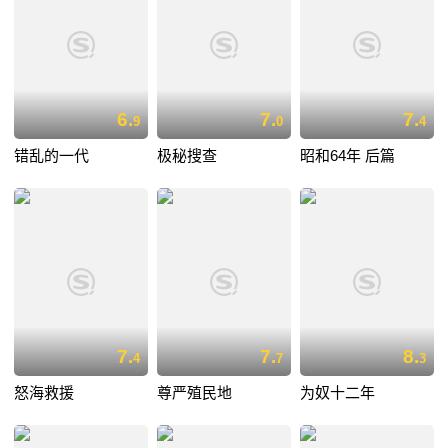
6.
7.
7.
9
0
4
错乱的一代
极秘搜查
昭和64年 后篇
7.
7.
8.
4
7
3
怒海救援
尊严殖民地
为奴十二年