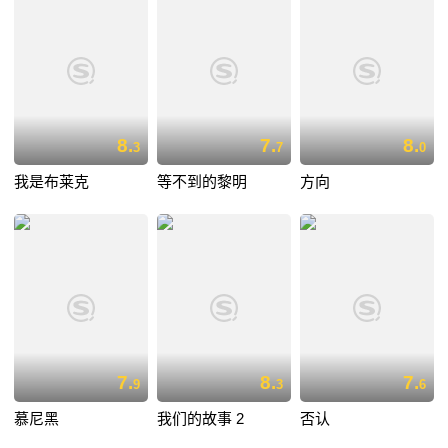
8.
7.
8.
3
7
0
我是布莱克
等不到的黎明
方向
7.
8.
7.
9
3
6
慕尼黑
我们的故事 2
否认