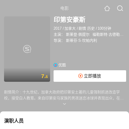
电影
印第安豪斯
2017
/
加拿大
/
剧情 历史
/
100分钟
主演：
斯莱登·佩提尔
福勒斯特·古德勒克
导演：
斯蒂芬·S·坎帕内利
优酷
7.
立即播放
6
剧情简介 :
十九世纪，加拿大政府把印第安土著的儿童强制抓进改造学
校，接受白人教育。来自印第安马家族的男孩迷恋冰球并表现出众，在加
入职业球队后却受到歧视，直到回归故乡后他才重新振作起来。影片力图
把原著小说承载的厚重感传达给观众，对白人和土著的冲突刻画生动。
演职人员