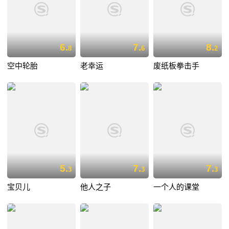
6.
7.
8.
8
6
2
空中轮胎
老幸运
废纸板拳击手
5.
7.
7.
3
3
3
宝贝儿
他人之子
一个人的课堂