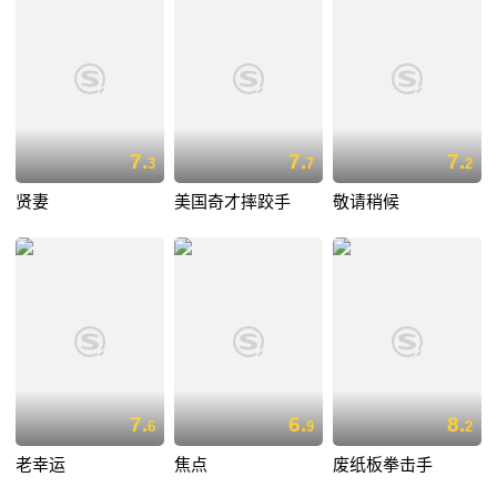
7.
7.
7.
3
7
2
贤妻
美国奇才摔跤手
敬请稍候
7.
6.
8.
6
9
2
老幸运
焦点
废纸板拳击手