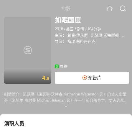
电影
如眠国度
2018
/
美国
/
剧情
/
104分钟
主演：
路克·伊凡斯
凯瑟琳·沃特斯顿
迈克尔
导演：
梅瑞迪斯·丹卢克
豆瓣
4.
预告片
8
剧情简介 :
凯瑟琳（凯瑟琳·沃特森 Katherine Waterston 饰）的丈夫史蒂
芬（米契尔·哈思曼 Michiel Huisman 饰）在一年前自杀身亡，丈夫的死带
给了凯瑟琳巨大的打击，即便已经是陈年旧事了，但凯瑟琳依然无法从阴
影之中完全走出来。某日，凯瑟琳接到了一同神秘的电话，这通电话迫使
她不得不重新回到伤心地布鲁塞尔，在这里或许隐藏着史蒂芬自杀的真
演职人员
相。 在布鲁塞尔，凯瑟莉遇见了自己曾经的好友埃米尔（卢克·伊万斯
Luke Evans 饰），凯瑟琳震惊的发现，史蒂芬生前经常光顾埃米尔所在