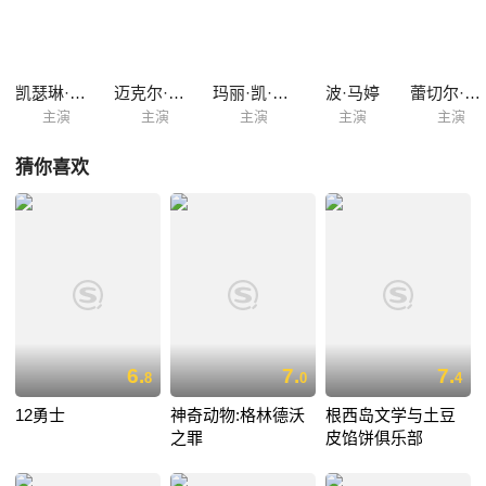
的夜总会。与此同时，凯瑟琳结识了住在自己宾馆隔壁的男子爱德华（迈
克尔·珊农 Michael Shannon 饰）。
凯瑟琳·沃特斯顿
迈克尔·珊农
玛丽·凯·普莱斯
波·马婷
蕾切尔·威尔森
主演
主演
主演
主演
主演
猜你喜欢
6.
7.
7.
8
0
4
12勇士
神奇动物:格林德沃
根西岛文学与土豆
之罪
皮馅饼俱乐部