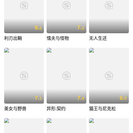
8.
7.
1
1
利刃出鞘
懦夫与怪物
无人生还
7.
7.
6.
1
4
5
美女与野兽
异形:契约
猫王与尼克松