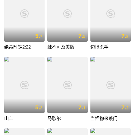
5.
7.
7.
7
5
8
绝命时钟2:22
触不可及美版
边境杀手
5.
7.
7.
2
1
2
山羊
马歇尔
当怪物来敲门