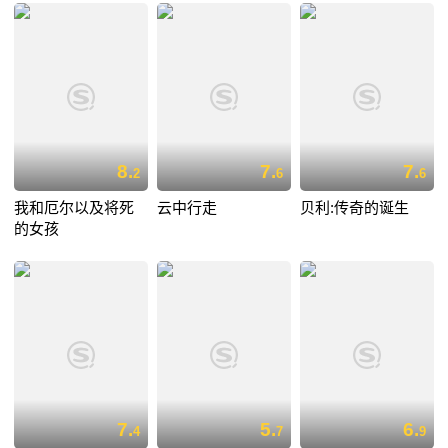
8.
7.
7.
2
6
6
我和厄尔以及将死
云中行走
贝利:传奇的诞生
的女孩
7.
5.
6.
4
7
9