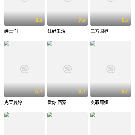
8.
7.
6.
3
2
5
绅士们
狂野生活
三方国界
5.
8.
6.
7
3
6
克莱曼婷
爱你,西蒙
奥菲莉娅