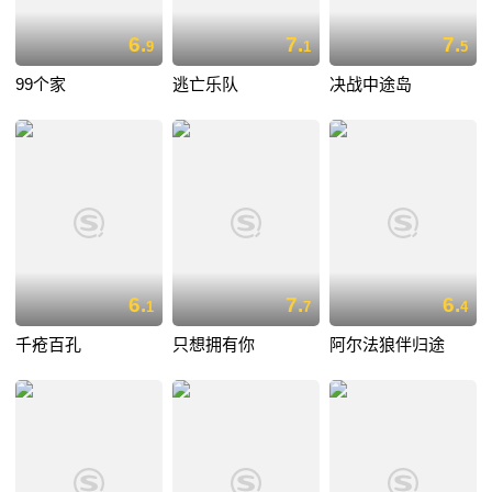
6.
7.
7.
9
1
5
99个家
逃亡乐队
决战中途岛
6.
7.
6.
1
7
4
千疮百孔
只想拥有你
阿尔法狼伴归途