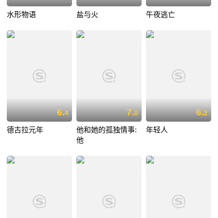
水形物语
盐与火
午夜逃亡
6.
7.
6.
4
0
2
德古拉元年
他和她的孤独情事:
年轻人
他