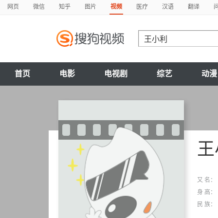
网页
微信
知乎
图片
视频
医疗
汉语
翻译
首页
电影
电视剧
综艺
动漫
王
又 名：
身 高：
民 族：