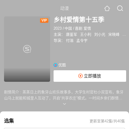
动漫
乡村爱情第十五季
VIP
2023
/
中国
/
喜剧 爱情
主演：
唐鉴军
王小利
刘小光
宋晓峰
倪
导演：
付滃
孟令宇
优酷
立即播放
剧情简介 :
蒸蒸日上的象牙山欢乐故事多，大学生村官杜小双宣布，象牙
山马上就能和城里人互动了，开启“共享农庄”模式。一时间乡亲们群情激
奋，刘赵谢三个老头更是摩拳擦掌，为了办民宿纷纷出奇招，谢家大院、
诸葛民宿、江南水乡......你PICK哪一个呢？锁定优酷，感受《乡村爱情
15》的民宿特色吧。
选集
更新至第42集/共40集