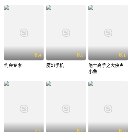
8.
8.
8.
4
6
1
约会专家
魔幻手机
绝世高手之大侠卢
小鱼
7.
6.
6.
9
9
8