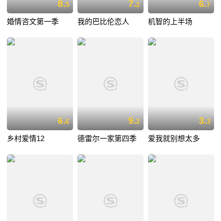
8.
7.
6.
5
2
7
婚情咨文第一季
我的巴比伦恋人
机智的上半场
6.
9.
3.
6
2
3
乡村爱情12
德雷尔一家第四季
爱我就别想太多