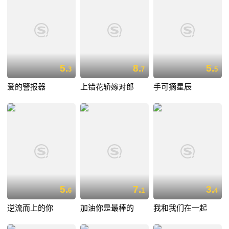
5.
8.
5.
3
7
5
爱的警报器
上错花轿嫁对郎
手可摘星辰
5.
7.
3.
6
1
4
逆流而上的你
加油你是最棒的
我和我们在一起