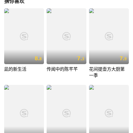
猜你喜欢
8.
7.
7.
8
3
9
凪的新生活
传闻中的陈芊芊
花间提壶方大厨第
一季