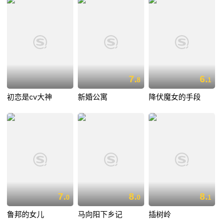
7.
6.
8
1
初恋是cv大神
新婚公寓
降伏魔女的手段
7.
8.
8.
0
0
1
鲁邦的女儿
马向阳下乡记
插树岭