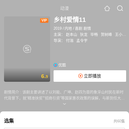
动漫
乡村爱情11
VIP
2019
/
内地
/
喜剧 剧情
主演：
赵本山
狄龙
毕畅
贺树峰
王小利
导演：
付滃
孟令宇
优酷
6.
立即播放
9
剧情简介 :
该剧主要讲述了以刘能、广坤、赵四为首的象牙山村民在新时
代背景下，就“精准扶贫”“招商引资”等国家惠农政策的误解，与新到任大学
生村官杜小双以及到象牙山投资的神秘富豪，发生的一系列依旧搞笑无解
的故事
选集
共60集