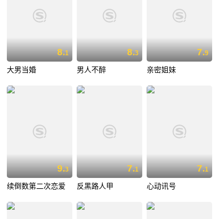
8.
8.
7.
1
3
9
大男当婚
男人不醉
亲密姐妹
9.
7.
7.
3
1
1
续倒数第二次恋爱
反黑路人甲
心动讯号