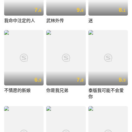
7.
9.
8.
6
6
1
我命中注定的人
武林外传
迷
6.
7.
5.
9
8
9
不情愿的新娘
你是我兄弟
泰版我可能不会爱
你