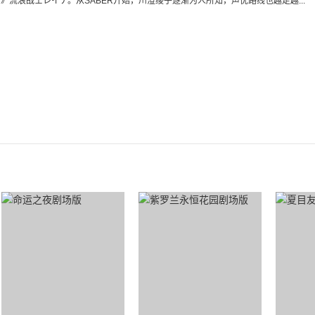
》流浪战士レイナ。从SABER开始，川澄绫子逐渐为人所知，声优路线也越走越...