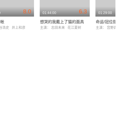
8.0
6.3
0
01:44:00
01:29:00
人帐
想哭的我戴上了猫的面具
谷浩史
井上和彦
主演：
志田未来
花江夏树
主演：
宫野真守
岛