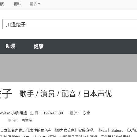
问问
百科
更多
动漫
健康
绫子
歌手 / 演员 / 配音 / 日本声优
 Ayako 小绫 绫姐
生 日：
1976-03-30
籍 贯：
东京
星 座：
白羊座
日本知名声优。代表性的角色有 《魔力女管家》安藤麻幌、《Fate》Saber、《