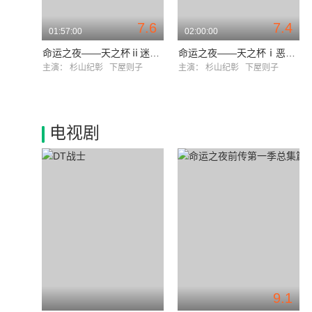
7.6
7.4
01:57:00
02:00:00
命运之夜——天之杯ⅱ迷失之蝶
命运之夜——天之杯ⅰ恶兆之花
主演：
杉山纪彰
下屋则子
主演：
杉山纪彰
下屋则子
电视剧
9.1