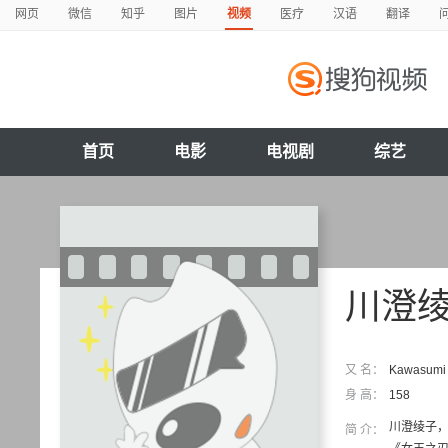
网页
微信
知乎
图片
视频
医疗
汉语
翻译
首页
电影
电视剧
综艺
川澄
又 名：
Kawasumi
身 高：
158
川澄绫子，
简 介：