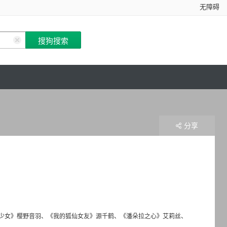
无障碍
分享
天翔少女》樱野音羽、《我的狐仙女友》源千鹤、《潘朵拉之心》艾莉丝、