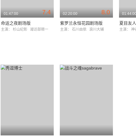
7.4
8.0
01:47:00
02:20:00
01:44:0
命运之夜剧场版
紫罗兰永恒花园剧场版
夏目友
主演：
杉山纪彰
诹访部顺一
主演：
石川由依
浪川大辅
主演：
神