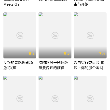
Meets Girl
束与开始
8.
9.
7.
4
2
9
反叛的鲁路修剧场
吹响悠风号剧场版
告白实行委员会:喜
版1兴道
想要传达的旋律
欢上你的那个瞬间