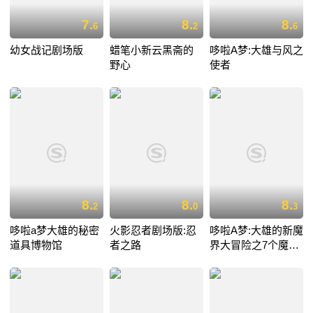
7.
8.
8.
6
2
6
幼女战记剧场版
蜡笔小新云黑斋的
哆啦A梦:大雄与风之
野心
使者
8.
8.
8.
2
0
3
哆啦a梦大雄的秘密
火影忍者剧场版:忍
哆啦A梦:大雄的新魔
道具博物馆
者之路
界大冒险之7个魔法
师