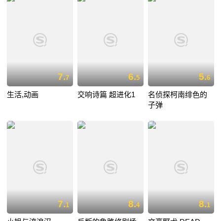
7.
6.
5.
7
5
6
生活,动画
交响诗篇 超进化1
名侦探柯南绯色的
子弹
7.
8.
8.
1
4
1