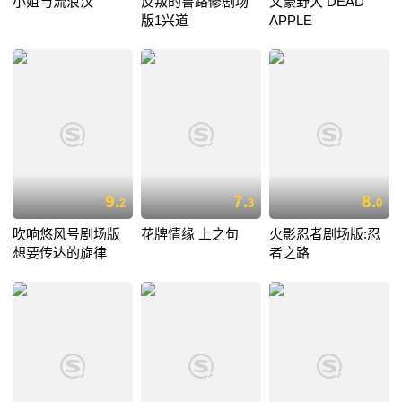
小姐与流浪汉
反叛的鲁路修剧场
文豪野犬 DEAD
版1兴道
APPLE
9.
7.
8.
2
3
0
吹响悠风号剧场版
花牌情缘 上之句
火影忍者剧场版:忍
想要传达的旋律
者之路