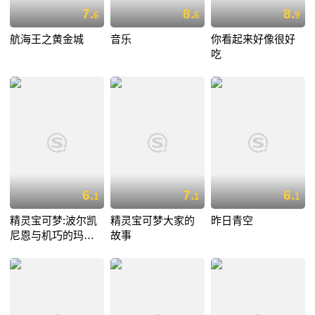
7.
8.
8.
6
6
9
航海王之黄金城
音乐
你看起来好像很好
吃
6.
7.
6.
1
1
1
精灵宝可梦:波尔凯
精灵宝可梦大家的
昨日青空
尼恩与机巧的玛机
故事
雅娜