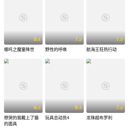
8.
7.
7.
4
0
5
哪吒之魔童降世
野性的呼唤
航海王狂热行动
6.
8.
7.
3
5
2
想哭的我戴上了猫
玩具总动员4
龙珠超布罗利
的面具