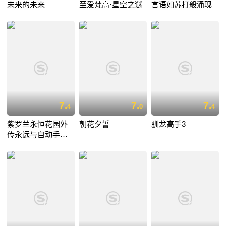
未来的未来
至爱梵高·星空之谜
言语如苏打般涌现
7.
7.
7.
4
0
4
紫罗兰永恒花园外
朝花夕誓
驯龙高手3
传永远与自动手记
人偶