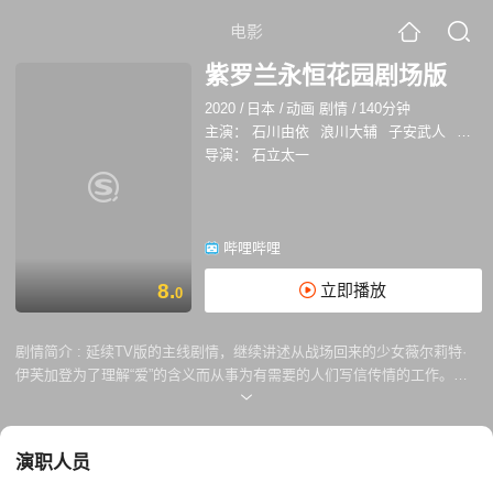
电影
紫罗兰永恒花园剧场版
2020
/
日本
/
动画 剧情
/
140分钟
主演：
石川由依
浪川大辅
子安武人
木内
导演：
石立太一
哔哩哔哩
8.
立即播放
0
剧情简介 :
延续TV版的主线剧情，继续讲述从战场回来的少女薇尔莉特·
伊芙加登为了理解“爱”的含义而从事为有需要的人们写信传情的工作。薇
妹一直挂念的少佐的下落大概率会在这部剧场版中讲述。
演职人员