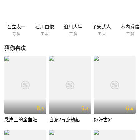
石立太一
石川由依
浪川大辅
子安武人
木内秀信
导演
主演
主演
主演
主演
猜你喜欢
8.
6.
6.
6
8
8
悬崖上的金鱼姬
白蛇2青蛇劫起
你好世界