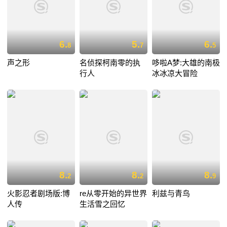
6.
5.
6.
8
7
5
声之形
名侦探柯南零的执
哆啦A梦:大雄的南极
行人
冰冰凉大冒险
8.
8.
8.
2
2
9
火影忍者剧场版:博
re从零开始的异世界
利兹与青鸟
人传
生活雪之回忆