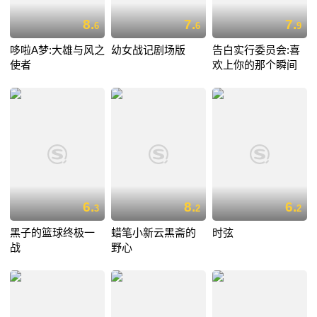
8.
7.
7.
6
6
9
哆啦A梦:大雄与风之
幼女战记剧场版
告白实行委员会:喜
使者
欢上你的那个瞬间
6.
8.
6.
3
2
2
黑子的篮球终极一
蜡笔小新云黑斋的
时弦
战
野心