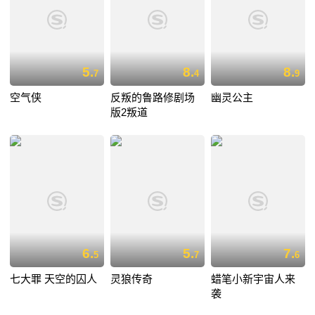
5.
8.
8.
7
4
9
空气侠
反叛的鲁路修剧场
幽灵公主
版2叛道
6.
5.
7.
5
7
6
七大罪 天空的囚人
灵狼传奇
蜡笔小新宇宙人来
袭