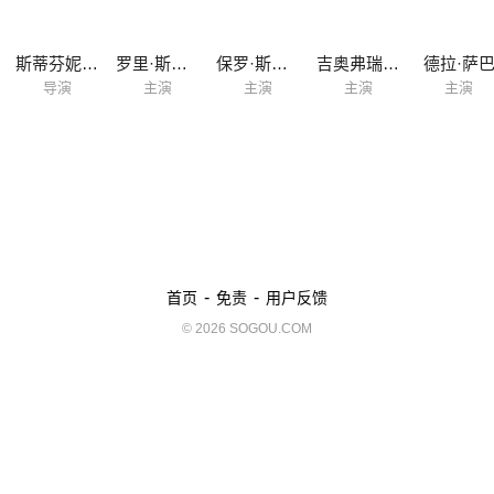
斯蒂芬妮·莱恩
罗里·斯卡沃
保罗·斯帕克斯
吉奥弗瑞·阿伦德
德拉·萨
导演
主演
主演
主演
主演
-
-
首页
免责
用户反馈
© 2026 SOGOU.COM