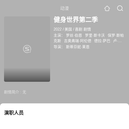
动漫
健身世界第二季
2022
/
美国
/
喜剧 剧情
主演：
罗丝·伯恩
罗里·斯卡沃
保罗·斯帕
克斯
吉奥弗瑞·阿伦德
德拉·萨巴
卢·泰
勒·普奇
迪尔德雷·弗里尔
穆雷·巴特利特
导演：
斯蒂芬妮·莱恩
伊恩·戈麦斯
华莱士·朗翰
陶尼·纽萨姆
恩杰伊·安东尼
Erin Pineda
Donny
Divanian
Alison Segura
艾米丽·科索洛
基
萝丝·拜恩
剧情简介 :
无
演职人员