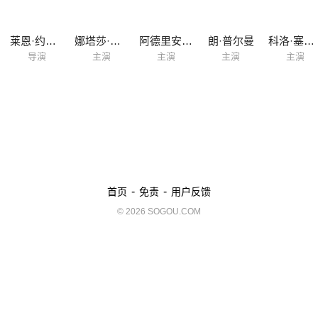
莱恩·约翰逊
娜塔莎·雷昂
阿德里安·布罗迪
朗·普尔曼
科洛·塞维尼
导演
主演
主演
主演
主演
-
-
首页
免责
用户反馈
© 2026 SOGOU.COM