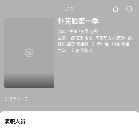
动漫
扑克脸第一季
2023
/
美国
/
犯罪 悬疑
主演：
娜塔莎·雷昂
阿德里安·布罗迪
约
瑟夫·高登-莱维特
朗·普尔曼
科洛·塞维
尼
许玮伦
艾伦·巴金
周洪
蒂姆·布雷克·
导演：
莱恩·约翰逊
尼尔森
梅根·苏丽
剧情简介 :
无
演职人员