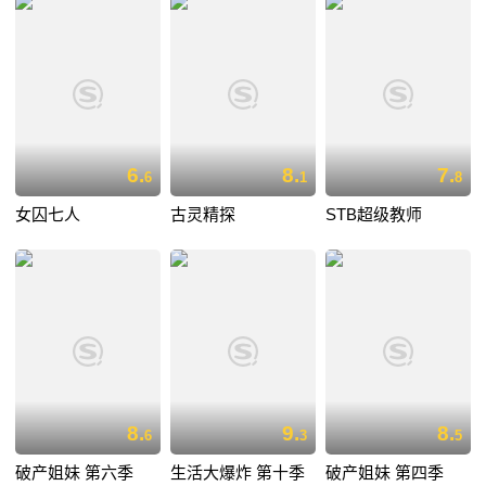
6.
8.
7.
6
1
8
女囚七人
古灵精探
STB超级教师
8.
9.
8.
6
3
5
破产姐妹 第六季
生活大爆炸 第十季
破产姐妹 第四季