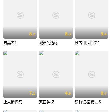
8.
8.
9.
2
3
4
暗黑者1
城市的边缘
胜者即是正义2
7.
4.
8.
1
6
7
唐人街探案
双面神探
误打误撞 第二季