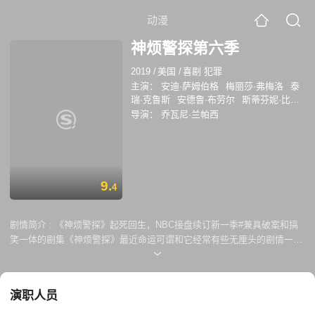
动漫
神烦警探第六季
2019
/
美国
/
喜剧 犯罪
主演：
安迪·萨姆伯格
梅丽莎·弗梅洛
泰
瑞·克鲁斯
安德鲁·布劳尔
斯蒂芬妮·比翠
丝
乔·洛·特鲁格里奥
迪尔克·布洛克
乔
导演：
乔瓦尼·兰帕西
尔·麦金农·米勒
切尔茜·佩雷蒂
林-曼努尔·
米兰达
马克·埃文·杰克逊
乔尔·贝斯特洛
浦
唐娜·德埃里克
丹尼尔·迪托马索
德克
·萨多斯基
马里奥·洛佩兹
西恩·奥斯汀
卡梅伦·埃
9.
4
剧情简介 :
《神烦警探》起死回生，NBC接盘续订新一季#兼具破案和搞
笑一体的剧集《神烦警探》最近命运可谓和它经常有些无厘头的剧情一样
了。昨天Fox宣布取消续订该剧第六季，这让该剧的广大粉丝们心碎不
已，立刻发起了续订请愿。据悉，Hulu Netflix均曾有意向接手该剧，但最
终都不了了之。好在随后，主创Michael Goor宣布NBC正式接手该剧。
演职人员
NBC将续订剧集第六季，共12集。NBC曾经是非黄金时段喜剧霸主，但近
几年逐渐将发展重心转移到了真人秀和长时程剧集上，此次接手《神烦警