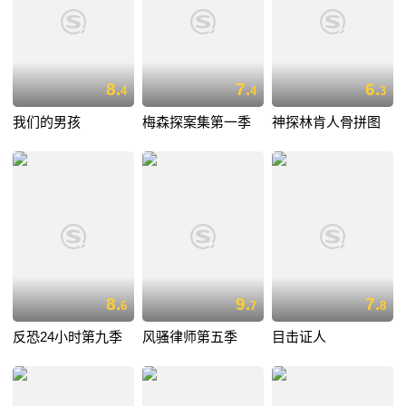
8.
7.
6.
4
4
3
我们的男孩
梅森探案集第一季
神探林肯人骨拼图
8.
9.
7.
6
7
8
反恐24小时第九季
风骚律师第五季
目击证人