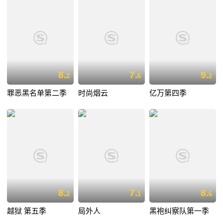
8.
7.
9.
2
6
2
罪恶黑名单第二季
时尚烟云
亿万第四季
8.
7.
8.
2
1
6
越狱 第五季
局外人
黑袍纠察队第一季