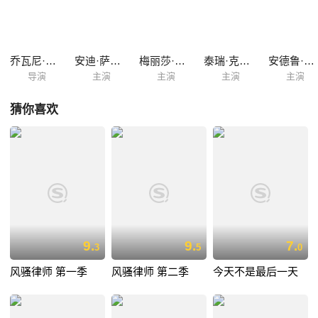
探》的确让小编有点惊喜。NBC高层Roger Greenblatt对此解释：之前把
这部剧卖给Fox之后，电视台就一直很后悔；趁此机会，电视台就出手让
这部剧带回到合适的家了。
乔瓦尼·兰帕西
安迪·萨姆伯格
梅丽莎·弗梅洛
泰瑞·克鲁斯
安德鲁·布劳尔
导演
主演
主演
主演
主演
猜你喜欢
9.
9.
7.
3
5
0
风骚律师 第一季
风骚律师 第二季
今天不是最后一天